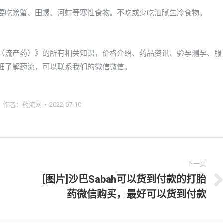
不要吃螃蟹、田螺、河蚌等寒性食物。不吃或少吃油腻生冷食物。
药（流产药）》的所有相关知识，价格介绍、药品资讯、验孕测孕、服
详细了解药流，可以联系我们的微信微信。
作者：
药流网
2022-07-10
下一页
[图片]沙巴Sabah可以货到付款的打胎
下
药微信购买，最好可以货到付款
一
文