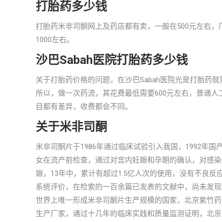
打胎药多少钱
打胎药米非司酮网上及药店都有卖，一般在500元左右，
1000左右。
沙巴Sabah医院打胎药多少钱
关于打胎药价格的问题，在沙巴Sabah医院光是打胎药
所以，做一次药流，其花费最低需要600元左右，普通人工
目都有差异，收费都会不同。
关于米非司酮
米非司酮片于1986年通过临床试验引入我国，1992
女在流产前检查，通过对宫内妊娠和孕期的确认，对感染
娠，13年中，累计有超过1.5亿人次的使用，没有不良
系统评价，在检索的一百余篇已发表的文献中，尚未发现
世界上唯一形成米非司酮片生产规模的国家，北京紫竹药
生产厂家，通过十几年的临床实践和质量监测证明，北京