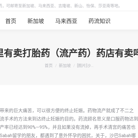
胎药，可邮寄至新加坡、马来西亚、吉隆坡、新山、怡保、莎亚南等地。
首页
新加坡
马来西亚
药流知识
H哪里有卖打胎药（流产药）药店有
你在这里：
首页
新加坡
[图片]沙…
带来的巨大痛苦，可以很方便的终止妊娠。药物流产就成了不二之
流手术的方法来到达终止妊娠的目的。药流顾名思义是口服药物达
率已经达到90%—95%，并且如果没有流掉，再手术清宫的痛苦也
bah留学的朋友，都遇到了意外怀孕的困扰，关于，沙巴Sabah哪