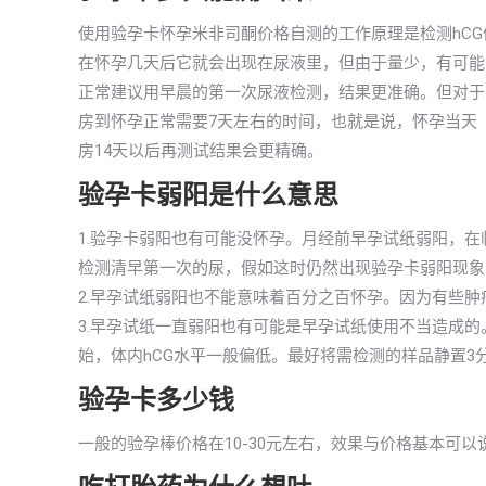
使用验孕卡怀孕米非司酮价格自测的工作原理是检测hC
在怀孕几天后它就会出现在尿液里，但由于量少，有可能不
正常建议用早晨的第一次尿液检测，结果更准确。但对于
房到怀孕正常需要7天左右的时间，也就是说，怀孕当天
房14天以后再测试结果会更精确。
验孕卡弱阳是什么意思
1.验孕卡弱阳也有可能没怀孕。月经前早孕试纸弱阳，
检测清早第一次的尿，假如这时仍然出现验孕卡弱阳现象
2.早孕试纸弱阳也不能意味着百分之百怀孕。因为有些肿
3.早孕试纸一直弱阳也有可能是早孕试纸使用不当造成
始，体内hCG水平一般偏低。最好将需检测的样品静置3
验孕卡多少钱
一般的验孕棒价格在10-30元左右，效果与价格基本可