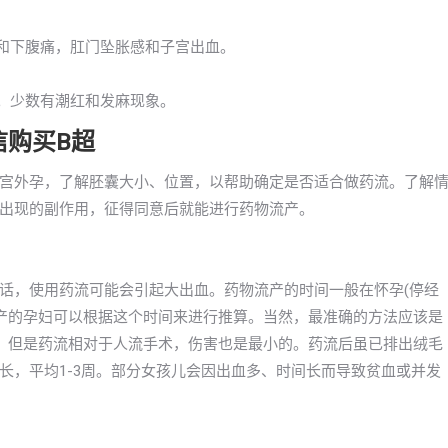
力和下腹痛，肛门坠胀感和子宫出血。
泻。少数有潮红和发麻现象。
信购买B超
宫外孕，了解胚囊大小、位置，以帮助确定是否适合做药流。了解
出现的副作用，征得同意后就能进行药物流产。
话，使用药流可能会引起大出血。药物流产的时间一般在怀孕(停经
物流产的孕妇可以根据这个时间来进行推算。当然，最准确的方法应该是
，但是药流相对于人流手术，伤害也是最小的。药流后虽已排出绒毛
长，平均1-3周。部分女孩儿会因出血多、时间长而导致贫血或并发