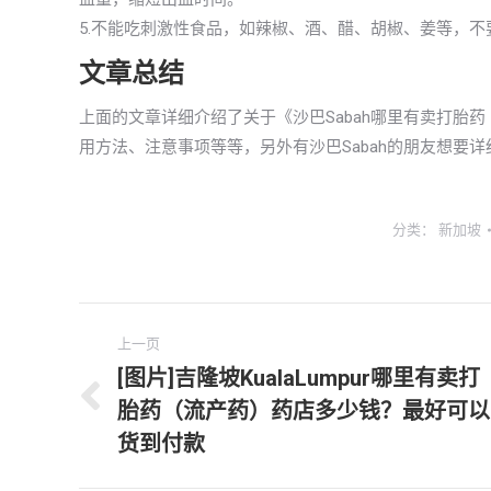
5.不能吃刺激性食品，如辣椒、酒、醋、胡椒、姜等，
文章总结
上面的文章详细介绍了关于《沙巴Sabah哪里有卖打胎
用方法、注意事项等等，另外有沙巴Sabah的朋友想要
分类：
新加坡
文
上一页
章
[图片]吉隆坡KualaLumpur哪里有卖打
胎药（流产药）药店多少钱？最好可以
上
导
一
货到付款
航
文