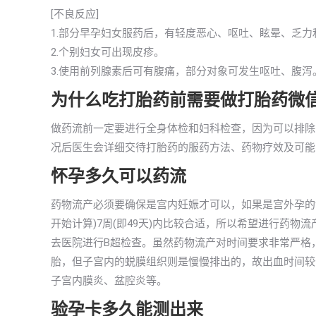
[不良反应]
1.部分早孕妇女服药后，有轻度恶心、呕吐、眩晕、乏
2.个别妇女可出现皮疹。
3.使用前列腺素后可有腹痛，部分对象可发生呕吐、腹
为什么吃打胎药前需要做打胎药微
做药流前一定要进行全身体检和妇科检查，因为可以排除
况后医生会详细交待打胎药的服药方法、药物疗效及可能
怀孕多久可以药流
药物流产必须要确保是宫内妊娠才可以，如果是宫外孕的
开始计算)7周(即49天)内比较合适，所以希望进行药
去医院进行B超检查。虽然药物流产对时间要求非常严格
胎，但子宫内的蜕膜组织则是慢慢排出的，故出血时间较
子宫内膜炎、盆腔炎等。
验孕卡多久能测出来