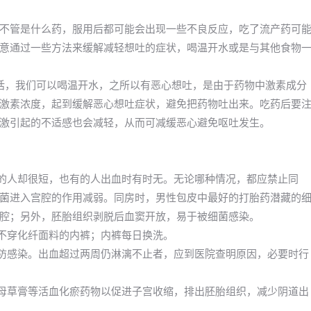
不管是什么药，服用后都可能会出现一些不良反应，吃了流产药可
意通过一些方法来缓解减轻想吐的症状，喝温开水或是与其他食物
话，我们可以喝温开水，之所以有恶心想吐，是由于药物中激素成分
激素浓度，起到缓解恶心想吐症状，避免把药物吐出来。吃药后要
激引起的不适感也会减轻，从而可减缓恶心避免呕吐发生。
有的人却很短，也有的人出血时有时无。无论哪种情况，都应禁止同
菌进入宫腔的作用减弱。同房时，男性包皮中最好的打胎药潜藏的
腔；另外，胚胎组织剥脱后血窦开放，易于被细菌感染。
；不穿化纤面料的内裤；内裤每日换洗。
预防感染。出血超过两周仍淋漓不止者，应到医院查明原因，必要时行
益母草膏等活血化瘀药物以促进子宫收缩，排出胚胎组织，减少阴道出