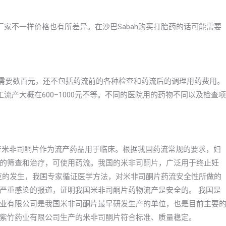
厂家不一样价格也有所差异。在沙巴Sabah购买打胎药的话可能需要
就需要数百元，还不包括药流前的各种检查和药流后的调理用药费用。
流产大概在600–1000元不等。不同的医院用的药物不同以及检查项
年国产米非司酮片作为流产药品用于临床。根据我国药流常规的要求，妇
的筛查和治疗，可使用药流。我国的米非司酮片，广泛用于终止妊
反应的发生，我国专家循证医学方法，对米非司酮片药流安全性所做的
严重感染的报道，证明我国米非司酮片药物流产是安全的。 我国是
业有限公司是我国米非司酮片最早研发生产的单位，也是目前主要
紫竹药业有限公司生产的米非司酮片符合标准、质量稳定。