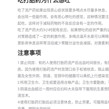
吃打胎药为什么想吐
吃了流产药如果出现恶心症状就要多喝点水尽量多休息，
会出现一些副作用，会有恶心想吐的感觉，这种情况要注
起吃，这样对于减轻药物的不良反应会有一定的作用。
吃了流产药大约3小时就有反应，如果想吐的症状严重的
对胃肠造成了一定的刺激作用，多喝点温开水是可以稀释
意卧床休息这样胃活动减少胃酸分泌也会减弱，对激素刺
注意事项
1.禁止同房：有的人使用打胎药流产后出血时间很长，
房。因为使用打胎药流产时宫颈口处于松弛状态，阻止细
菌及女性外阴、阴道、宫颈中的细菌可以乘机上行感染宫
2.所用卫生巾、卫生纸要选用合格产品；卫生巾要勤换
3.阴道出血超过一周时应在妇科大夫指导下服用抗生素
清宫术。
4.使用打胎药打胎后必须注意休息，防止劳累。可服用
血量，缩短出血时间。