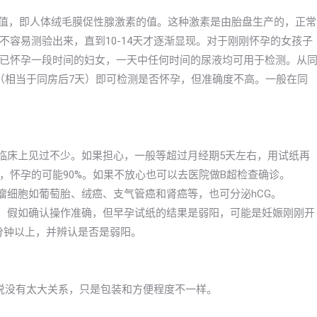
G值，即人体绒毛膜促性腺激素的值。这种激素是由胎盘生产的，正常
容易测验出来，直到10-14天才逐渐显现。对于刚刚怀孕的女孩子
已怀孕一段时间的妇女，一天中任何时间的尿液均可用于检测。从
（相当于同房后7天）即可检测是否怀孕，但准确度不高。一般在同
在临床上见过不少。如果担心，一般等超过月经期5天左右，用试纸再
，怀孕的可能90%。如果不放心也可以去医院做B超检查确诊。
瘤细胞如葡萄胎、绒癌、支气管癌和肾癌等，也可分泌hCG。
的。假如确认操作准确，但早孕试纸的结果是弱阳，可能是妊娠刚刚开
分钟以上，并辨认是否是弱阳。
以说没有太大关系，只是包装和方便程度不一样。