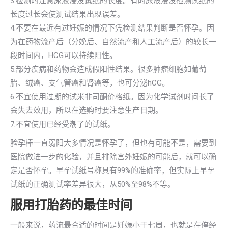
3.检测时注意尿液浸没试纸的长度。有时尿液浸没检测试纸的
长度过长会使测试结果出现误差。
4.不要在最近有过妊娠的情况下凭检测结果判断是否怀孕。因
为在药物流产后（分娩后、自然流产和人工流产后）的较长一
段时间内，HCG可以持续阳性。
5.部分疾病和药物会造成假阳性结果。很多肿瘤细胞如葡萄
胎、绒癌、支气管癌和肾癌等，也可分泌hCG。
6.不宜使用过期的试米非司酮价格纸。因为化学试剂时间长了
会失去效用，所以在选购时要注意生产日期。
7.不宜使用已经受潮了的试纸。
验孕棒一直弱阳大多情况是怀孕了，但也有可能不是，需要到
医院做进一步的化验，并且排除宫外妊娠的可能后，就可以确
定是否怀孕。早孕试纸号称具有99%的准确率，但实际上早孕
试纸的正确测试率差异很大，从50%至98%不等。
服用打胎药的最佳时间
一般来说，药流最合适的时间是妊娠小于七周，也就是在停经