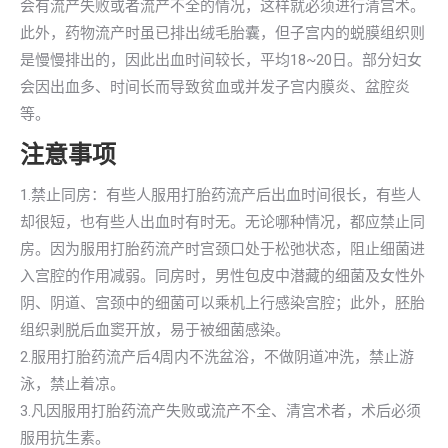
会有流产失败或者流产不全的情况，这样就必须进行清宫术。
此外，药物流产时虽已排出绒毛胎囊，但子宫内的蜕膜组织则
是慢慢排出的，因此出血时间较长，平均18~20日。部分妇女
会因出血多、时间长而导致贫血或并发子宫内膜炎、盆腔炎
等。
注意事项
1.禁止同房：有些人服用打胎药流产后出血时间很长，有些人
却很短，也有些人出血时有时无。无论哪种情况，都应禁止同
房。因为服用打胎药流产时宫颈口处于松弛状态，阻止细菌进
入宫腔的作用减弱。同房时，男性包皮中潜藏的细菌及女性外
阴、阴道、宫颈中的细菌可以乘机上行感染宫腔；此外，胚胎
组织剥脱后血窦开放，易于被细菌感染。
2.服用打胎药流产后4周内不洗盆浴，不做阴道冲洗，禁止游
泳，禁止着凉。
3.凡因服用打胎药流产失败或流产不全、清宫术者，术后必须
服用抗生素。