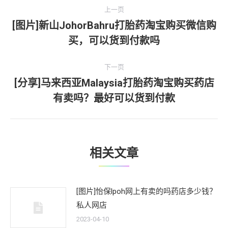
文
上一页
章
[图片]新山JohorBahru打胎药淘宝购买微信购
上
买，可以货到付款吗
导
一
文
航
下一页
章：
[分享]马来西亚Malaysia打胎药淘宝购买药店
下
有卖吗？最好可以货到付款
一
文
章：
相关文章
[图片]怡保lpoh网上有卖的吗药店多少钱？
私人网店
2023-04-10