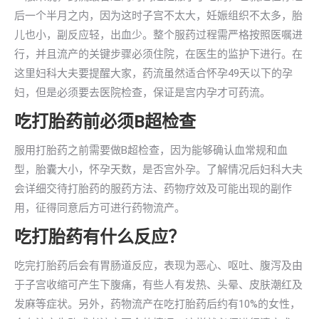
后一个半月之内，因为这时子宫不太大，妊娠组织不太多，胎
儿也小，副反应轻，出血少。整个服药过程需严格按照医嘱进
行，并且流产的关键步骤必须住院，在医生的监护下进行。在
这里妇科大夫要提醒大家，药流虽然适合怀孕49天以下的孕
妇，但是必须要去医院检查，保证是宫内孕才可药流。
吃打胎药前必须B超检查
服用打胎药之前需要做B超检查，因为能够确认血常规和血
型，胎囊大小，怀孕天数，是否宫外孕。了解情况后妇科大夫
会详细交待打胎药的服药方法、药物疗效及可能出现的副作
用，征得同意后方可进行药物流产。
吃打胎药有什么反应？
吃完打胎药后会有胃肠道反应，表现为恶心、呕吐、腹泻及由
于子宫收缩可产生下腹痛，有些人有发热、头晕、皮肤潮红及
发麻等症状。另外，药物流产在吃打胎药后约有10%的女性，