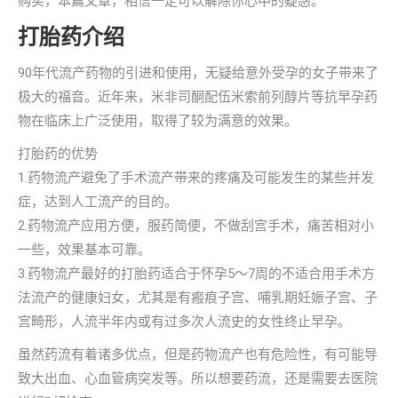
购买，本篇文章，相信一定可以解除你心中的疑惑。
打胎药介绍
90年代流产药物的引进和使用，无疑给意外受孕的女子带来了
极大的福音。近年来，米非司酮配伍米索前列醇片等抗早孕药
物在临床上广泛使用，取得了较为满意的效果。
打胎药的优势
1.药物流产避免了手术流产带来的疼痛及可能发生的某些并发
症，达到人工流产的目的。
2.药物流产应用方便，服药简便，不做刮宫手术，痛苦相对小
一些，效果基本可靠。
3.药物流产最好的打胎药适合于怀孕5～7周的不适合用手术方
法流产的健康妇女，尤其是有瘢痕子宫、哺乳期妊娠子宫、子
宫畸形，人流半年内或有过多次人流史的女性终止早孕。
虽然药流有着诸多优点，但是药物流产也有危险性，有可能导
致大出血、心血管病突发等。所以想要药流，还是需要去医院