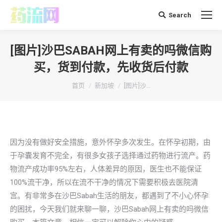
Search
搜
索：
[图片]沙巴SABAH网上有卖的吗微信购
买，货到付款，先收货后付款
你在这里：
首页
新加坡
[图片]沙…
因为没有做好安全措施，意外怀孕多次发生。在怀孕初期，由
于孕囊发育不完全，有很多女孩子选择通过药物进行流产。药
物流产成功率95%左右，人体差异的原因，医生也不能保证
100%流干净，所以在流不干净的情况下需要积极去医院清
宫。有非常多在沙巴Sabah生活的朋友，都遇到了不小心怀孕
的困扰，今天我们就来聊一聊，沙巴Sabah网上有卖的吗微信