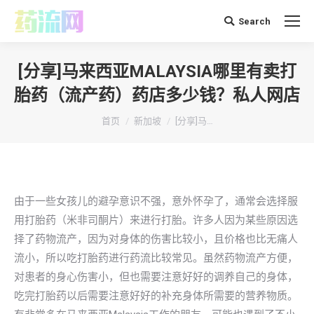
Search
搜
索：
[分享]马来西亚MALAYSIA哪里有卖打
胎药（流产药）药店多少钱？私人网店
你在这里：
首页
新加坡
[分享]马…
由于一些女孩儿的避孕意识不强，意外怀孕了，通常会选择服
用打胎药（米非司酮片）来进行打胎。许多人因为某些原因选
择了药物流产，因为对身体的伤害比较小，且价格也比无痛人
流小，所以吃打胎药进行药流比较常见。虽然药物流产方便，
对患者的身心伤害小，但也需要注意好好的调养自己的身体，
吃完打胎药以后需要注意好好的补充身体所需要的营养物质。