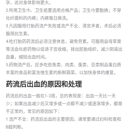
孕，这对身体影响更大。
2.所用卫生巾、卫生纸要选用合格产品；卫生巾要勤换；不穿
化纤面料的内裤；内裤每日换洗。
3.凡因服用打胎药流产失败或流产不全、清宫术者，术后必须
服用抗生素。
4.吃打胎药药流后必须注意休息，避免劳累。可服用益母草膏
等活血化瘀药物以促进子宫收缩，排出胚胎组织，减少阴道出
血量，缩短出血时间。
5.药物流产后，应多吃些鱼类、肉类、蛋类、豆类制品蛋白质
丰富的食品和富含维生素的新鲜蔬菜，以加快身体的康复。
药流后出血的原因和处理
药流后的出血一般在1-3周，总的表现是：出血一天比一天
少；如果出血减少后又增多或一点都不减少或逐渐增多，都是
不正常的，常见的原因如下：
1.流产不全：药流后出血的主要原因，通常要通过妇科检查和
B超判断。