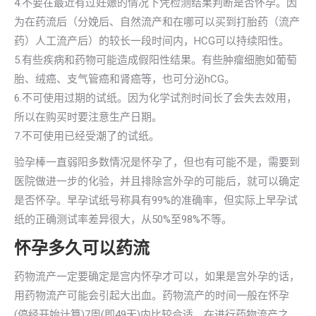
4.不要在最近有过妊娠的情况下凭检测结果判断是否怀孕。因
为在药流后（分娩后、自然流产和在哪可以买到打胎药（流产
药）人工流产后）的较长一段时间内，HCG可以持续阳性。
5.有些疾病和药物可能造成假阳性结果。有些肿瘤细胞如葡萄
胎、绒癌、支气管癌和肾癌等，也可分泌hCG。
6.不可使用过期的试纸。因为化学试剂时间长了会失去效用，
所以在购买时要注意生产日期。
7.不可使用已经受潮了的试纸。
验孕棒一直弱阳多数情况是怀孕了，但也有可能不是，需要到
医院做进一步的化验，并且排除宫外孕的可能后，就可以确定
是否怀孕。早孕试纸号称具有99%的准确率，但实际上早孕试
纸的正确测试率差异很大，从50%至98%不等。
怀孕多久可以药流
药物流产一定要确定是宫内怀孕才可以，如果是宫外孕的话，
用药物流产可能会引起大出血。药物流产的时间一般在怀孕
(停经开始计算)7周(即49天)内比较合适，在进行药物流产之