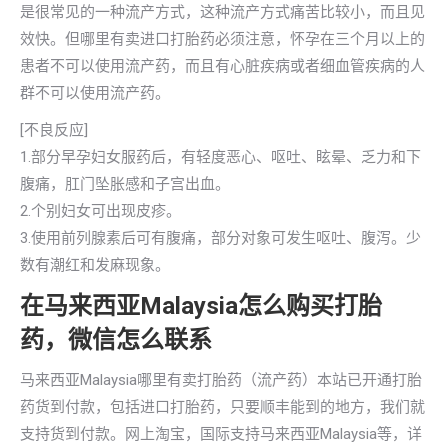
是很常见的一种流产方式，这种流产方式痛苦比较小，而且见
效快。但哪里有卖进口打胎药必须注意，怀孕在三个月以上的
患者不可以使用流产药，而且有心脏疾病或者细血管疾病的人
群不可以使用流产药。
[不良反应]
1.部分早孕妇女服药后，有轻度恶心、呕吐、眩晕、乏力和下
腹痛，肛门坠胀感和子宫出血。
2.个别妇女可出现皮疹。
3.使用前列腺素后可有腹痛，部分对象可发生呕吐、腹泻。少
数有潮红和发麻现象。
在马来西亚Malaysia怎么购买打胎
药，微信怎么联系
马来西亚Malaysia哪里有卖打胎药（流产药）本站已开通打胎
药货到付款，包括进口打胎药，只要顺丰能到的地方，我们就
支持货到付款。网上淘宝，国际支持马来西亚Malaysia等，详