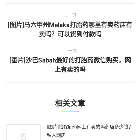
文
上一页
章
[图片]马六甲州Melaka打胎药哪里有卖药店有
上
卖吗？可以货到付款吗
导
一
文
航
下一页
章：
[图片]沙巴Sabah最好的打胎药微信购买，网
下
上有卖的吗
一
文
章：
相关文章
[图片]怡保lpoh网上有卖的吗药店多少钱？
私人网店