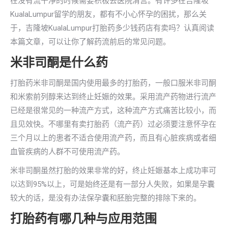
在没有流干净的时候需要积极去医院清宫。有许多在吉隆坡
KualaLumpur留学的朋友，都有不小心怀孕的困扰，那么关
于，吉隆坡KualaLumpur打胎药多少钱药店有卖吗？认真阅读
本篇文章，可以让你了解药流前后的常见问题。
米非司酮是什么药
打胎药米非司酮是国内使用最多的打胎药，一般口服米非司酮
和米索前列醇来达到终止妊娠的效果。采用流产药物进行流产
已经是很常见的一种流产方式，这种流产方式痛苦比较小，而
且见效快。不哪里有卖打胎药（流产药）过必须要注意怀孕在
三个月以上的患者不适合使用流产药，而且有心脏疾病或者细
血管疾病的人群不可使用流产药。
米非司酮虽然打胎的效果非常的好，终止妊娠基本上成功率可
以达到95%以上，可是始终还是有一部分人失败，如果是孕囊
较大的话，是没有办法保孕囊和胚胎完整的排除下来的。
打胎药有哪几种与应用范围