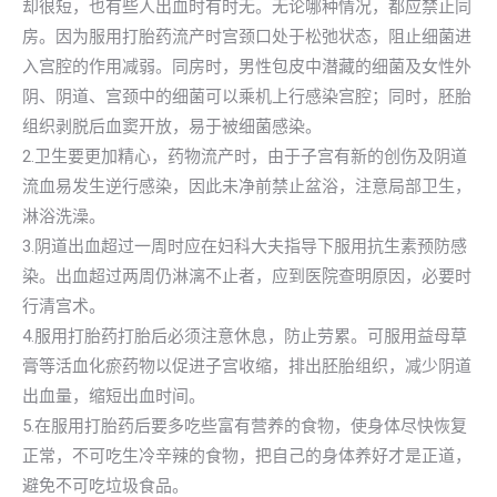
却很短，也有些人出血时有时无。无论哪种情况，都应禁止同
房。因为服用打胎药流产时宫颈口处于松弛状态，阻止细菌进
入宫腔的作用减弱。同房时，男性包皮中潜藏的细菌及女性外
阴、阴道、宫颈中的细菌可以乘机上行感染宫腔；同时，胚胎
组织剥脱后血窦开放，易于被细菌感染。
2.卫生要更加精心，药物流产时，由于子宫有新的创伤及阴道
流血易发生逆行感染，因此未净前禁止盆浴，注意局部卫生，
淋浴洗澡。
3.阴道出血超过一周时应在妇科大夫指导下服用抗生素预防感
染。出血超过两周仍淋漓不止者，应到医院查明原因，必要时
行清宫术。
4.服用打胎药打胎后必须注意休息，防止劳累。可服用益母草
膏等活血化瘀药物以促进子宫收缩，排出胚胎组织，减少阴道
出血量，缩短出血时间。
5.在服用打胎药后要多吃些富有营养的食物，使身体尽快恢复
正常，不可吃生冷辛辣的食物，把自己的身体养好才是正道，
避免不可吃垃圾食品。