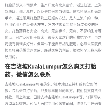
打胎药即米非司酮片，生产厂家有北京紫竹、浙江仙琚、上海
新华联、湖北葛店，以及进口米索前列醇。是指怀孕早期无需
手术，通过服用打胎药终止妊娠的方法，是人工流产的一种，
应用范围为停经49天左右，宫内孕患者年龄不超过40岁的妇
女。打胎药具有安全、高效、无需手术、无痛、不影响生育等
优点，已广泛应用于临床，很受大家欢迎的药物抗早孕。虽然
药流有着诸多好处，但是也不能自己胡乱服用。必须去医院做
检查打胎药微信购买后，经过医生的判断，根据怀孕天数来指
导用药。
在吉隆坡KualaLumpur怎么购买打胎
药，微信怎么联系
吉隆坡KualaLumpur打胎药多少钱本站已支持打胎药货到付
款，包括进口打胎药，只要顺丰能到的地方，我们就支持货到
付款。网上淘宝，国际支持吉隆坡KualaLumpur等，详情可以
咨询本站微信。药品为医院专用药米非司酮，收到后可扫码查