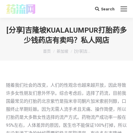
Search
搜
索：
[分享]吉隆坡KUALALUMPUR打胎药多
少钱药店有卖吗？私人网店
你在这里：
首页
新加坡
[分享]吉…
随着我们社会的改变，人们的性观念也越来越开放，因此导致
许多女性朋友们意外怀孕。综合考虑后，选择了药流，目前我
国最常见的打胎药北京紫竹是指米非司酮片加米索前列醇，口
服终止早期妊娠。因为无需人流手术且无痛、操作简便，所以
打胎药是大多数女性选择的流产方式。药物流产成功率一般在
95%左右，人体差异的原因，医生也不能保证100%打掉，所以