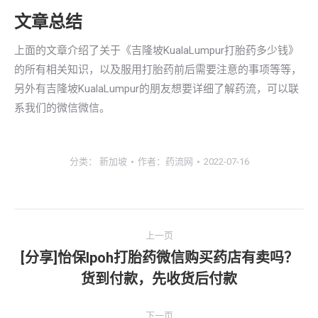
文章总结
上面的文章介绍了关于《吉隆坡KualaLumpur打胎药多少钱》
的所有相关知识，以及服用打胎药前后需要注意的事项等等，
另外有吉隆坡KualaLumpur的朋友想要详细了解药流，可以联
系我们的微信微信。
分类：
新加坡
作者：
药流网
2022-07-16
文
上一页
章
[分享]怡保lpoh打胎药微信购买药店有卖吗？
上
货到付款，先收货后付款
导
一
文
下一页