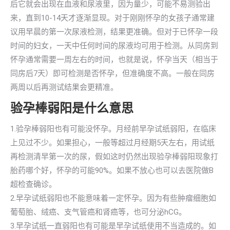
后它就会出现在血液和尿液里，因为量少，可能不易测验出
来，直到10-14天才逐渐显现。对于刚刚怀孕的女孩子通常建
议用早晨的第一次尿液检测，结果更准确。但对于已怀孕一段
时间的妇女，一天中任何时间的尿液均可用于检测。从同房到
怀孕通常需要一周左右的时间，也就是说，怀孕当天（相当于
同房后7天）即可检测是否怀孕，但准确度不高。一般在同房
两周以后再测试结果会更精准。
验孕棒弱阳是什么意思
1.验孕棒弱阳也有可能没怀孕。月经前早孕试纸弱阳，在临床
上见过不少。如果担心，一般等超过月经期5天左右，用试纸
再检测清早第一次的尿，假如这时仍然出现验孕棒弱阳现象打
胎药哪个好，怀孕的可能90%。如果不放心也可以去医院做B
超检查确诊。
2.早孕试纸弱阳也不能意味着一定怀孕。因为有些肿瘤细胞如
葡萄胎、绒癌、支气管癌和肾癌等，也可分泌hCG。
3.早孕试纸一直弱阳也有可能是早孕试纸使用不当造成的。如