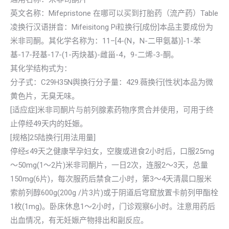
英文名称：Mifepristone 在哪可以买到打胎药（流产药）Table
凌换行汉语拼音：Mifeisitong Pi粒换行[成份]本品主要成份为
米非司酮。其化学名称为：11–[4-(N，N-二甲氨基)]-1-苯
基-17-羟基-17-(1-丙炔基)-雌甾-4，9-二烯-3-酮。
其化学结构式为：
分子式：C29H35N舆换行分子量：429.薇换行[性状]本品为微
黄色片，无臭无味。
[适应症]米非司酮片与前列腺素药物序贯合并使用，可用于终
止停经49天内的妊娠。
[规格]25陆换行[用法用量]
停经≤49天之健康早孕妇女，空腹或进食2小时后，口服25mg
～50mg(1～2片)米非司酮片，一日2次，连服2～3天，总量
150mg(6片)，每次服药后禁食二小时，第3～4天清晨口服米
索前列醇600g(200g /片3片)或于阴道后穹窟放置卡前列甲酯栓
1枚(1mg)。卧床休息1～2小时，门诊观察6小时。注意用药后
出血情况，有无妊娠产物排出和副反应。