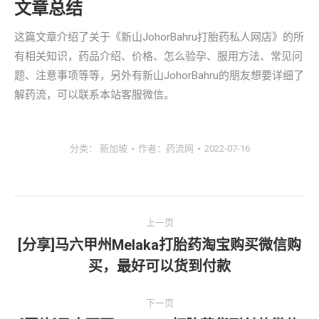
文章总结
这篇文章介绍了关于《新山JohorBahru打胎药私人网店》的所
有相关知识，药品介绍、价格、怎么验孕、服用方法、常见问
题、注意事项等等，另外有新山JohorBahru的朋友想要详细了
解药流，可以联系本站客服微信。
分类：
新加坡
作者：
药流网
2022-07-16
文
上一页
章
[分享]马六甲州Melaka打胎药淘宝购买微信购
上
买，最好可以货到付款
导
一
文
航
下一页
章：