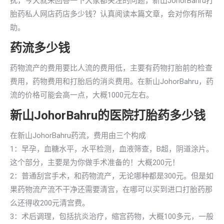
扰，今天就来回答一下大家都关注的问题，新山JohorBahru打
胎药私人网店药店多少钱？认真阅读本篇文章，会对你有所帮
助。
药流多少钱
药物流产的费用要比人流的费用低，主要有药物打胎前的检查
费用，药物费用和打胎后的消炎费用。在新山JohorBahru，药
流的价格可能会高一点，大概1000元左右。
新山JohorBahru的医院打胎药多少钱
在新山JohorBahru药流，费用由三个构成
1：早孕，血糖水平，水平检测，血液筛查，B超，阴道涂片。
这个部分，主要是为你做手术准备的！大概200元！
2：普通刮宫手术，和药物流产，无论哪种都是300元。但是如
果药物流产流不干净还需要清宫，在哪可以买到进口打胎药那
么还得收200元清宫费。
3：术后调理，包括抗炎治疗，缩宫药物，大概100多元，一般