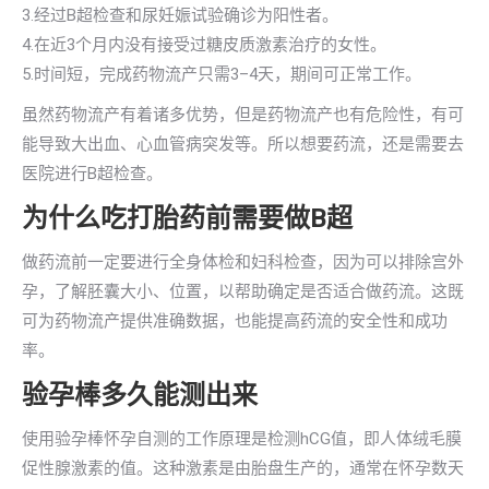
3.经过B超检查和尿妊娠试验确诊为阳性者。
4.在近3个月内没有接受过糖皮质激素治疗的女性。
5.时间短，完成药物流产只需3–4天，期间可正常工作。
虽然药物流产有着诸多优势，但是药物流产也有危险性，有可
能导致大出血、心血管病突发等。所以想要药流，还是需要去
医院进行B超检查。
为什么吃打胎药前需要做B超
做药流前一定要进行全身体检和妇科检查，因为可以排除宫外
孕，了解胚囊大小、位置，以帮助确定是否适合做药流。这既
可为药物流产提供准确数据，也能提高药流的安全性和成功
率。
验孕棒多久能测出来
使用验孕棒怀孕自测的工作原理是检测hCG值，即人体绒毛膜
促性腺激素的值。这种激素是由胎盘生产的，通常在怀孕数天