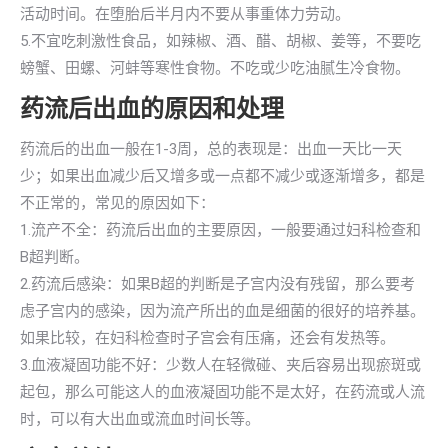
活动时间。在堕胎后半月内不要从事重体力劳动。
5.不宜吃刺激性食品，如辣椒、酒、醋、胡椒、姜等，不要吃
螃蟹、田螺、河蚌等寒性食物。不吃或少吃油腻生冷食物。
药流后出血的原因和处理
药流后的出血一般在1-3周，总的表现是：出血一天比一天
少；如果出血减少后又增多或一点都不减少或逐渐增多，都是
不正常的，常见的原因如下：
1.流产不全：药流后出血的主要原因，一般要通过妇科检查和
B超判断。
2.药流后感染：如果B超的判断是子宫内没有残留，那么要考
虑子宫内的感染，因为流产所出的血是细菌的很好的培养基。
如果比较，在妇科检查时子宫会有压痛，还会有发热等。
3.血液凝固功能不好：少数人在轻微碰、夹后容易出现瘀斑或
起包，那么可能这人的血液凝固功能不是太好，在药流或人流
时，可以有大出血或流血时间长等。