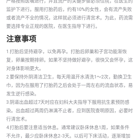
严格按照医嘱进行，并且流产的关键步骤必须住院，在医生的
监护下进行。服用打胎药后，约有10%的女性，会有流产失败
或者流产不全的情况，这样就必须进行清宫术。为此，药流需
要选择专业正规的医院，在医生指导下进行。
注意事项
1.打胎后坚持避孕，以免再孕。打胎后卵巢和子宫功能渐恢
复，卵巢按期排卵。如果不坚持做好避孕，很快又会怀孕，这
对身体影响更大。
2.要保持外阴清洁卫生，每天用温开水清洗1～2次，勤换卫生
巾，因为在服用了打胎药之后会处于一周左右的流血状态，易
发生逆行感染。
3.阴道出血超过7天时应在妇科大夫指导下服用抗生素预防感
染。出血超过两周仍淋漓不止者，应到医院查明原因，必要时
行清宫术。
4.打胎后要注意适当休息。通常建议卧床休息1周，如果条件
不允许，最少应卧床休息2-3天。以后可下床活动，逐渐增加