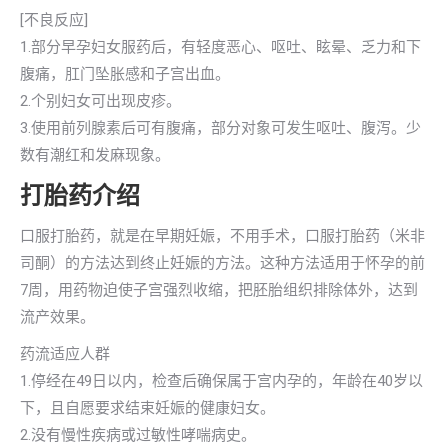
[不良反应]
1.部分早孕妇女服药后，有轻度恶心、呕吐、眩晕、乏力和下
腹痛，肛门坠胀感和子宫出血。
2.个别妇女可出现皮疹。
3.使用前列腺素后可有腹痛，部分对象可发生呕吐、腹泻。少
数有潮红和发麻现象。
打胎药介绍
口服打胎药，就是在早期妊娠，不用手术，口服打胎药（米非
司酮）的方法达到终止妊娠的方法。这种方法适用于怀孕的前
7周，用药物迫使子宫强烈收缩，把胚胎组织排除体外，达到
流产效果。
药流适应人群
1.停经在49日以内，检查后确保属于宫内孕的，年龄在40岁以
下，且自愿要求结束妊娠的健康妇女。
2.没有慢性疾病或过敏性哮喘病史。