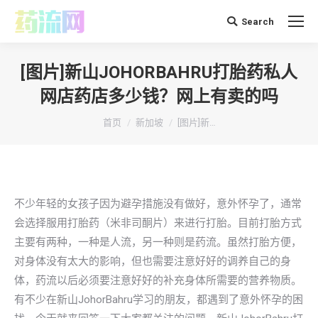
Search
搜
索：
[图片]新山JOHORBAHRU打胎药私人
网店药店多少钱？网上有卖的吗
你在这里：
首页
新加坡
[图片]新…
不少年轻的女孩子因为避孕措施没有做好，意外怀孕了，通常
会选择服用打胎药（米非司酮片）来进行打胎。目前打胎方式
主要有两种，一种是人流，另一种则是药流。虽然打胎方便，
对身体没有太大的影响，但也需要注意好好的调养自己的身
体，药流以后必须要注意好好的补充身体所需要的营养物质。
有不少在新山JohorBahru学习的朋友，都遇到了意外怀孕的困