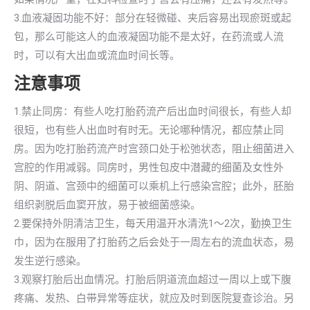
3.血液凝固功能不好：部分在轻微碰、夹后容易出现瘀斑或起
包，那么可能这人的血液凝固功能不是太好，在药流或人流
时，可以有大出血或流血时间长等。
注意事项
1.禁止同房：有些人吃打胎药流产后出血时间很长，有些人却
很短，也有些人出血时有时无。无论哪种情况，都应禁止同
房。因为吃打胎药流产时宫颈口处于松弛状态，阻止细菌进入
宫腔的作用减弱。同房时，男性包皮中潜藏的细菌及女性外
阴、阴道、宫颈中的细菌可以乘机上行感染宫腔；此外，胚胎
组织剥脱后血窦开放，易于被细菌感染。
2.要保持外阴清洁卫生，每天用温开水清洗1～2次，勤换卫生
巾，因为在服用了打胎药之后会处于一周左右的流血状态，易
发生逆行感染。
3.观察打胎后出血情况。打胎后阴道流血超过一周以上或下腹
疼痛、发热、白带异常等症状，就应及时到医院复查诊治。另