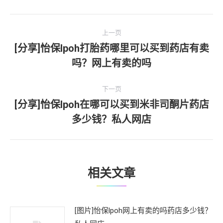
文
上一页
章
[分享]怡保lpoh打胎药哪里可以买到药店有卖
上
吗？网上有卖的吗
导
一
文
航
下一页
章：
[分享]怡保lpoh在哪可以买到米非司酮片药店
下
多少钱？私人网店
一
文
章：
相关文章
[图片]怡保lpoh网上有卖的吗药店多少钱？