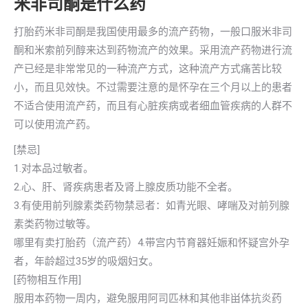
米非司酮是什么药
打胎药米非司酮是我国使用最多的流产药物，一般口服米非司
酮和米索前列醇来达到药物流产的效果。采用流产药物进行流
产已经是非常常见的一种流产方式，这种流产方式痛苦比较
小，而且见效快。不过需要注意的是怀孕在三个月以上的患者
不适合使用流产药，而且有心脏疾病或者细血管疾病的人群不
可以使用流产药。
[禁忌]
1.对本品过敏者。
2.心、肝、肾疾病患者及肾上腺皮质功能不全者。
3.有使用前列腺素类药物禁忌者：如青光眼、哮喘及对前列腺
素类药物过敏等。
哪里有卖打胎药（流产药）4.带宫内节育器妊娠和怀疑宫外孕
者，年龄超过35岁的吸烟妇女。
[药物相互作用]
服用本药物一周内，避免服用阿司匹林和其他非畄体抗炎药