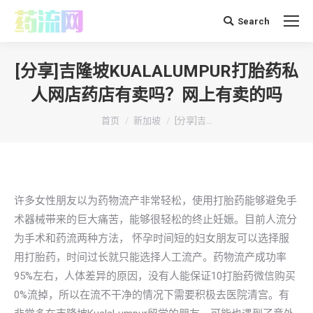
Search
搜
索：
[分享]吉隆坡KUALALUMPUR打胎药私
人网店药店有卖吗？网上有卖的吗
你在这里：
首页
新加坡
[分享]吉…
许多女性朋友以为药物流产非常轻松，使用打胎药能够避免手
术器械带来的巨大痛苦，能够很轻松的终止妊娠。目前人流分
为手术和药流两种方法， 怀孕时间短的妇女朋友可以选择服
用打胎药，时间过长就只能选择人工流产。药物流产成功率
95%左右，人体差异的原因，没有人能保证10打胎药微信购买
0%流掉，所以在流不干净的情况下需要积极去医院清宫。有