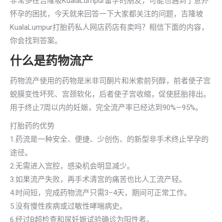
非常多在吉隆坡KualaLumpur留学的朋友，可能也遇到了意外
怀孕的困扰，今天就来回答一下大家都关注的问题，吉隆坡
KualaLumpur打胎药私人网店药店有卖吗？相信下面的内容，
你会找到答案。
什么是药物流产
药物流产使用的药物是米非司酮片和米索前列醇，前者使子宫
蜕膜变性坏死、宫颈软化，后者使子宫收缩，促使胚胎排出。
用于终止7周以内的妊娠，完全流产率已经达到90%—95%。
打胎药的优势
1.药流是一种安全、便捷、少创伤、的新型非手术终止早孕的
途径。
2.无需进入宫腔，感染机会明显减少。
3.如果流产失败，再手术清宫的痛苦也比人工流产轻。
4.时间短，完成药物流产只需3–4天，期间可正常工作。
5.没有慢性疾病或过敏性哮喘病史。
6.经过B超检查和尿妊娠试验确诊为阳性者。