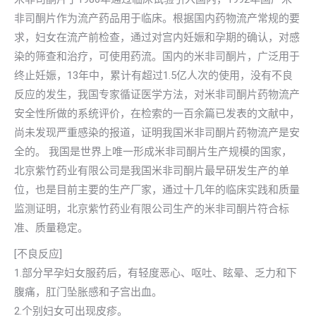
非司酮片作为流产药品用于临床。根据国内药物流产常规的要
求，妇女在流产前检查，通过对宫内妊娠和孕期的确认，对感
染的筛查和治疗，可使用药流。国内的米非司酮片，广泛用于
终止妊娠，13年中，累计有超过1.5亿人次的使用，没有不良
反应的发生，我国专家循证医学方法，对米非司酮片药物流产
安全性所做的系统评价，在检索的一百余篇已发表的文献中，
尚未发现严重感染的报道，证明我国米非司酮片药物流产是安
全的。 我国是世界上唯一形成米非司酮片生产规模的国家，
北京紫竹药业有限公司是我国米非司酮片最早研发生产的单
位，也是目前主要的生产厂家，通过十几年的临床实践和质量
监测证明，北京紫竹药业有限公司生产的米非司酮片符合标
准、质量稳定。
[不良反应]
1.部分早孕妇女服药后，有轻度恶心、呕吐、眩晕、乏力和下
腹痛，肛门坠胀感和子宫出血。
2.个别妇女可出现皮疹。