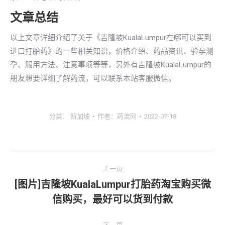
文章总结
以上文章详细介绍了关于《吉隆坡KualaLumpur在哪可以买到
进口打胎药》的一些相关知识，价格介绍、药品资讯、验孕测
孕、服用方法、注意事项等等，另外有吉隆坡KualaLumpur的
朋友想要详细了解药流，可以联系本站客服微信。
分类：
新加坡
作者：
药流网
2022-07-18
文
上一页
章
[图片]吉隆坡KualaLumpur打胎药淘宝购买微
上
信购买，最好可以货到付款
导
一
文