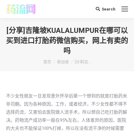
Search
搜
索：
[分享]吉隆坡KUALALUMPUR在哪可以
买到进口打胎药微信购买，网上有卖的
吗
你在这里：
首页
新加坡
[分享]吉…
不少女性朋友一旦发现意外怀孕后第一个想到的就是打胎药米
非司酮。因为各种原因，工作，或者经济，不少女性都不得不
选择药流，又害怕去医院做人流手术，所以想自己吃打胎药解
决。药物流产成功率一般在95%左右，人体差异的原因，医院
的大夫也不能保证100%打掉，所以在没有流干净的时候需要