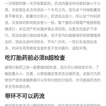
一次例假的第一天开始算起的。药流的最佳时间是妊娠小于七
周，也就是在末次月经后一个半月之内，因为这个时候胎囊发
育不够完全，胎囊也比较小，药流后出血少，所以这个时间药
流，对身体的影响就会更小一些。整个服药过程需严格按照医
嘱进行，并且流产的关键步骤必须住院，在医生的监护下进
行。药流后虽已排出绒毛胎，但子宫内的蜕膜组织则是慢慢排
出的，因此出血时间较长，平均7-20天。一些妇女会因出血
多、时间长而导致贫血或并发子宫内膜炎、盆腔炎等。
吃打胎药前必须B超检查
服用打胎药之前一般要做B超检查，因为可以排除宫外孕，了
解胚囊大小、位置，以帮助确定是否适合做药流。这既可为药
物流产提供准确数据可以货到付款的打胎药，也可提高药流的
安全性和成功率。
带环不可以药流
带环怀孕是不可以做药物流产的，因为宫内节育环会阻碍组织