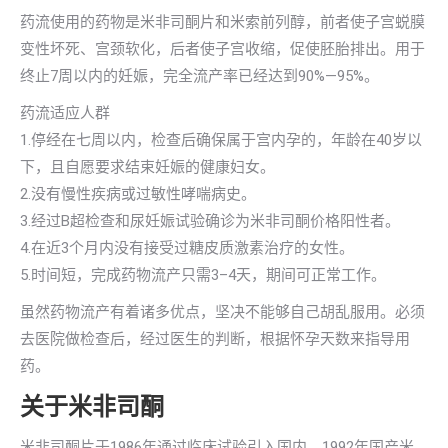
药流使用的药物是米非司酮片和米索前列醇，前者使子宫蜕膜
变性坏死、宫颈软化，后者使子宫收缩，促使胚胎排出。用于
终止7周以内的妊娠，完全流产率已经达到90%—95%。
药流适应人群
1.停经在七周以内，检查后确保属于宫内孕的，年龄在40岁以
下，且自愿要求结束妊娠的健康妇女。
2.没有慢性疾病或过敏性哮喘病史。
3.经过B超检查和尿妊娠试验确诊为米非司酮价格阳性者。
4.在近3个月内没有接受过糖皮质激素治疗的女性。
5.时间短，完成药物流产只需3–4天，期间可正常工作。
虽然药物流产有着诸多优点，坚决不能够自己胡乱服用。必须
去医院做检查后，经过医生的判断，根据怀孕天数来指导用
药。
关于米非司酮
米非司酮片于1986年通过临床试验引入国内，1992年国产米