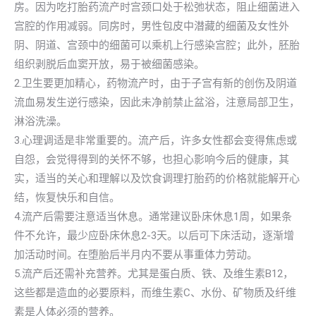
房。因为吃打胎药流产时宫颈口处于松弛状态，阻止细菌进入
宫腔的作用减弱。同房时，男性包皮中潜藏的细菌及女性外
阴、阴道、宫颈中的细菌可以乘机上行感染宫腔；此外，胚胎
组织剥脱后血窦开放，易于被细菌感染。
2.卫生要更加精心，药物流产时，由于子宫有新的创伤及阴道
流血易发生逆行感染，因此未净前禁止盆浴，注意局部卫生，
淋浴洗澡。
3.心理调适是非常重要的。流产后，许多女性都会变得焦虑或
自怨，会觉得得到的关怀不够，也担心影响今后的健康，其
实，适当的关心和理解以及饮食调理打胎药的价格就能解开心
结，恢复快乐和自信。
4.流产后需要注意适当休息。通常建议卧床休息1周，如果条
件不允许，最少应卧床休息2-3天。以后可下床活动，逐渐增
加活动时间。在堕胎后半月内不要从事重体力劳动。
5.流产后还需补充营养。尤其是蛋白质、铁、及维生素B12，
这些都是造血的必要原料，而维生素C、水份、矿物质及纤维
素是人体必须的营养。