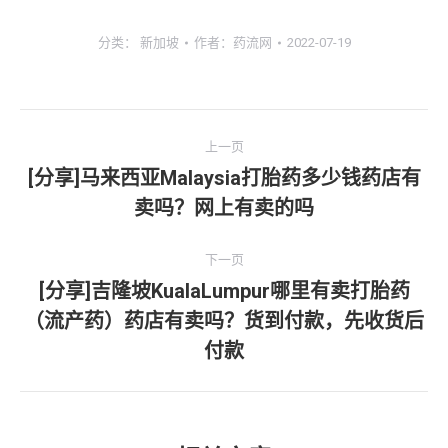
分类：
新加坡
作者：
药流网
2022-07-19
文
上一页
章
[分享]马来西亚Malaysia打胎药多少钱药店有
上
卖吗？网上有卖的吗
导
一
文
航
下一页
章：
[分享]吉隆坡KualaLumpur哪里有卖打胎药
（流产药）药店有卖吗？货到付款，先收货后
下
一
付款
文
章：