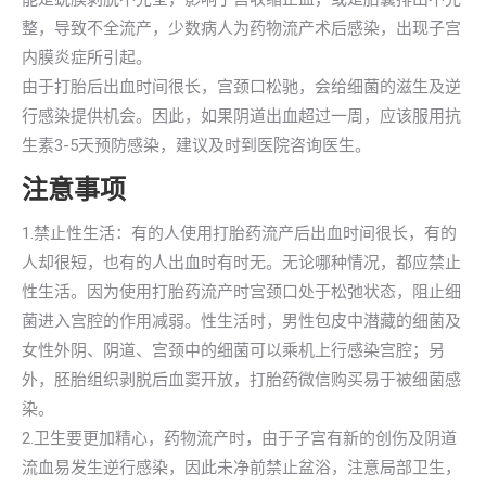
整，导致不全流产，少数病人为药物流产术后感染，出现子宫
内膜炎症所引起。
由于打胎后出血时间很长，宫颈口松驰，会给细菌的滋生及逆
行感染提供机会。因此，如果阴道出血超过一周，应该服用抗
生素3-5天预防感染，建议及时到医院咨询医生。
注意事项
1.禁止性生活：有的人使用打胎药流产后出血时间很长，有的
人却很短，也有的人出血时有时无。无论哪种情况，都应禁止
性生活。因为使用打胎药流产时宫颈口处于松弛状态，阻止细
菌进入宫腔的作用减弱。性生活时，男性包皮中潜藏的细菌及
女性外阴、阴道、宫颈中的细菌可以乘机上行感染宫腔；另
外，胚胎组织剥脱后血窦开放，打胎药微信购买易于被细菌感
染。
2.卫生要更加精心，药物流产时，由于子宫有新的创伤及阴道
流血易发生逆行感染，因此未净前禁止盆浴，注意局部卫生，