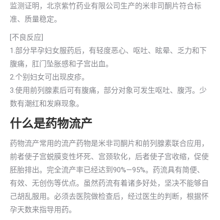
监测证明，北京紫竹药业有限公司生产的米非司酮片符合标
准、质量稳定。
[不良反应]
1.部分早孕妇女服药后，有轻度恶心、呕吐、眩晕、乏力和下
腹痛，肛门坠胀感和子宫出血。
2.个别妇女可出现皮疹。
3.使用前列腺素后可有腹痛，部分对象可发生呕吐、腹泻。少
数有潮红和发麻现象。
什么是药物流产
药物流产常用的流产药物是米非司酮片和前列腺素联合应用，
前者使子宫蜕膜变性坏死、宫颈软化，后者使子宫收缩，促使
胚胎排出。完全流产率已经达到90%—95%。药流具有简便、
有效、无创伤等优点。虽然药流有着诸多好处，坚决不能够自
己胡乱服用。必须去医院做检查后，经过医生的判断，根据怀
孕天数来指导用药。