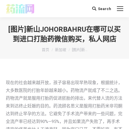
Search
搜
索：
[图片]新山JOHORBAHRU在哪可以买
到进口打胎药微信购买，私人网店
你在这里：
首页
新加坡
[图片]新…
现在的社会越来越开放，孩子容易出现早熟现象，根据统计，
大多数医院的打胎年龄越来越小。药物流产就成了不二之选。
药物流产就是服用打胎药促进胚胎的排出，来代替人流的方法
来到达终止妊娠的目的。药流顾名思义是服用打胎药米非司酮
达到终止早孕的方法。它避免了手术流产带来的一些问题，完
全流产率已经达到90%—95%，并且如果流产失败了，再手术