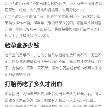
2.早孕试纸弱阳也不能意味着100%怀孕。因为有些肿瘤细胞如
葡萄胎、绒癌、支气管癌和肾癌等，也可分泌hCG。
3.早孕试纸一直弱阳也有可能是早孕试纸使用不当造成的。如
果确认操作准确，但早孕试纸的结果是弱阳，可能是妊娠刚刚
开始，体内hCG水平一般偏低。最好将需检测的样品静置3分
钟以上，并辨认是否是弱阳。
验孕盒多少钱
验孕盒的费用不一。它的价格可以根据制造厂商不同、类型不
同、以及试剂的敏感程度等原因而不同。简装的几块钱就可以
了，盒装的10元到30元不等。通常在药店或者超市都可以米非
司酮价格购买到。
打胎药吃了多久才出血
正常情况，药物流产胎囊排出后的出血天数为18天左右。所以
说建议大家在药流以后，如果有人超过18天左右仍有出血，可
能是蜕膜剥脱不完全，影响子宫收缩止血，或是胎囊排出不完