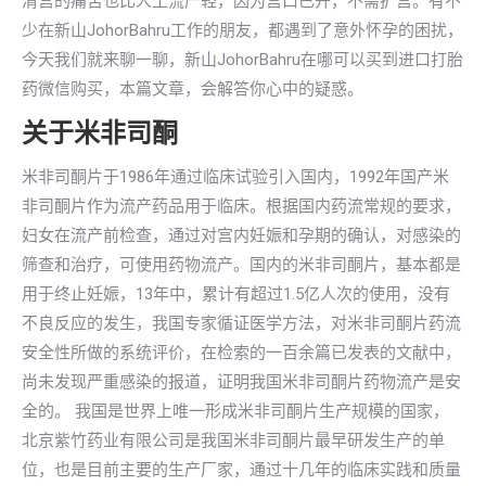
清宫的痛苦也比人工流产轻，因为宫口已开，不需扩宫。有不
少在新山JohorBahru工作的朋友，都遇到了意外怀孕的困扰，
今天我们就来聊一聊，新山JohorBahru在哪可以买到进口打胎
药微信购买，本篇文章，会解答你心中的疑惑。
关于米非司酮
米非司酮片于1986年通过临床试验引入国内，1992年国产米
非司酮片作为流产药品用于临床。根据国内药流常规的要求，
妇女在流产前检查，通过对宫内妊娠和孕期的确认，对感染的
筛查和治疗，可使用药物流产。国内的米非司酮片，基本都是
用于终止妊娠，13年中，累计有超过1.5亿人次的使用，没有
不良反应的发生，我国专家循证医学方法，对米非司酮片药流
安全性所做的系统评价，在检索的一百余篇已发表的文献中，
尚未发现严重感染的报道，证明我国米非司酮片药物流产是安
全的。 我国是世界上唯一形成米非司酮片生产规模的国家，
北京紫竹药业有限公司是我国米非司酮片最早研发生产的单
位，也是目前主要的生产厂家，通过十几年的临床实践和质量