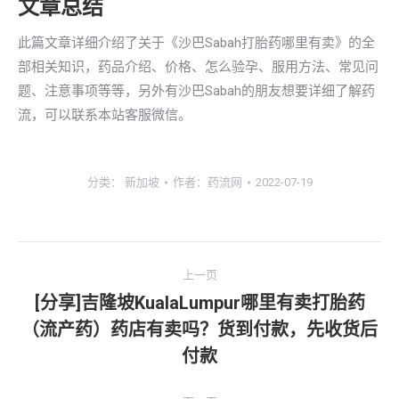
文章总结
此篇文章详细介绍了关于《沙巴Sabah打胎药哪里有卖》的全
部相关知识，药品介绍、价格、怎么验孕、服用方法、常见问
题、注意事项等等，另外有沙巴Sabah的朋友想要详细了解药
流，可以联系本站客服微信。
分类：
新加坡
作者：
药流网
2022-07-19
文
上一页
章
[分享]吉隆坡KualaLumpur哪里有卖打胎药
（流产药）药店有卖吗？货到付款，先收货后
上
导
一
付款
航
文