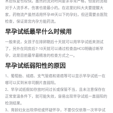
术后恢复也较快。虽然药流对时间要求非常严格，但是药流相
对于人流手术，伤害也是最小的。在这里妇科大夫要提醒大
家，药物流产虽然适用怀孕49天以下的孕妇，但还需要去医院
检查，保证是宫内孕方能药流。
早孕试纸最早什么时候用
一般来说，女孩子在排卵期后十天就可以用早孕试纸来测试
了，另外在同房后7-10天就可以通过检查血HCG明确诊断早
孕，这是目前最早最精准的检查方式之一。
早孕试纸弱阳性的原因
1、葡萄胎、绒癌、支气管癌和肾癌等可以显示早孕试纸一在
哪可以买到米非司酮片直弱阳。
2、早孕试纸假如存放时间过长或保管不当，且未注意保存在
正常室温条件下，就可能失效，容易出现早孕试纸一直弱阳的
检测结果。
3、育龄妇女出现停经或怀疑怀孕，不要仅仅依靠一次早孕试