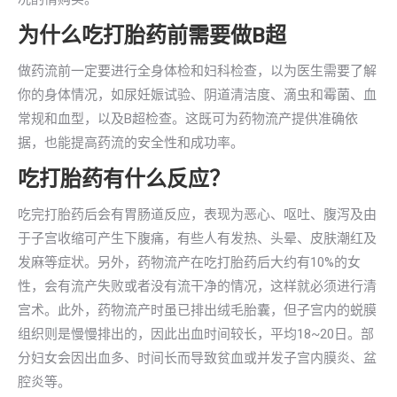
为什么吃打胎药前需要做B超
做药流前一定要进行全身体检和妇科检查，以为医生需要了解
你的身体情况，如尿妊娠试验、阴道清洁度、滴虫和霉菌、血
常规和血型，以及B超检查。这既可为药物流产提供准确依
据，也能提高药流的安全性和成功率。
吃打胎药有什么反应？
吃完打胎药后会有胃肠道反应，表现为恶心、呕吐、腹泻及由
于子宫收缩可产生下腹痛，有些人有发热、头晕、皮肤潮红及
发麻等症状。另外，药物流产在吃打胎药后大约有10%的女
性，会有流产失败或者没有流干净的情况，这样就必须进行清
宫术。此外，药物流产时虽已排出绒毛胎囊，但子宫内的蜕膜
组织则是慢慢排出的，因此出血时间较长，平均18~20日。部
分妇女会因出血多、时间长而导致贫血或并发子宫内膜炎、盆
腔炎等。