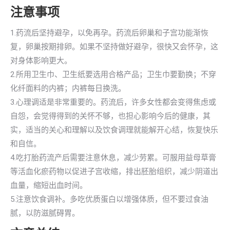
注意事项
1.药流后坚持避孕，以免再孕。药流后卵巢和子宫功能渐恢
复，卵巢按期排卵。如果不坚持做好避孕，很快又会怀孕，这
对身体影响更大。
2.所用卫生巾、卫生纸要选用合格产品；卫生巾要勤换；不穿
化纤面料的内裤；内裤每日换洗。
3.心理调适是非常重要的。药流后，许多女性都会变得焦虑或
自怨，会觉得得到的关怀不够，也担心影响今后的健康，其
实，适当的关心和理解以及饮食调理就能解开心结，恢复快乐
和自信。
4.吃打胎药流产后需要注意休息，减少劳累。可服用益母草膏
等活血化瘀药物以促进子宫收缩，排出胚胎组织，减少阴道出
血量，缩短出血时间。
5.注意饮食调补。多吃优质蛋白以增强体质，但不要过食油
腻，以防滋腻碍胃。