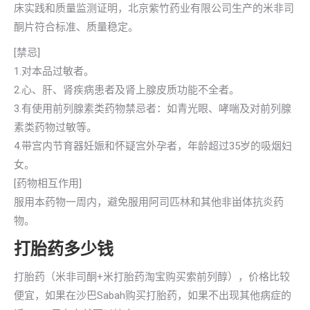
床实践和质量监测证明，北京紫竹药业有限公司生产的米非司
酮片符合标准、质量稳定。
[禁忌]
1.对本品过敏者。
2.心、肝、肾疾病患者及肾上腺皮质功能不全者。
3.有使用前列腺素类药物禁忌者：如青光眼、哮喘及对前列腺
素类药物过敏等。
4.带宫内节育器妊娠和怀疑宫外孕者，年龄超过35岁的吸烟妇
女。
[药物相互作用]
服用本药物一周内，避免服用阿司匹林和其他非畄体抗炎药
物。
打胎药多少钱
打胎药（米非司酮+米打胎药淘宝购买索前列醇），价格比较
便宜，如果在沙巴Sabah购买打胎药，如果不出现其他病症的