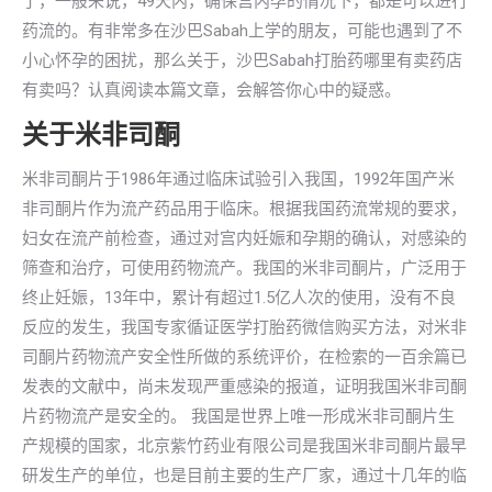
了，一般来说，49天内，确保宫内孕的情况下，都是可以进行
药流的。有非常多在沙巴Sabah上学的朋友，可能也遇到了不
小心怀孕的困扰，那么关于，沙巴Sabah打胎药哪里有卖药店
有卖吗？认真阅读本篇文章，会解答你心中的疑惑。
关于米非司酮
米非司酮片于1986年通过临床试验引入我国，1992年国产米
非司酮片作为流产药品用于临床。根据我国药流常规的要求，
妇女在流产前检查，通过对宫内妊娠和孕期的确认，对感染的
筛查和治疗，可使用药物流产。我国的米非司酮片，广泛用于
终止妊娠，13年中，累计有超过1.5亿人次的使用，没有不良
反应的发生，我国专家循证医学打胎药微信购买方法，对米非
司酮片药物流产安全性所做的系统评价，在检索的一百余篇已
发表的文献中，尚未发现严重感染的报道，证明我国米非司酮
片药物流产是安全的。 我国是世界上唯一形成米非司酮片生
产规模的国家，北京紫竹药业有限公司是我国米非司酮片最早
研发生产的单位，也是目前主要的生产厂家，通过十几年的临