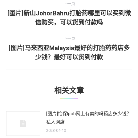
上一页
章
[图片]新山JohorBahru打胎药哪里可以买到微
上
信购买，可以货到付款吗
导
一
文
航
下一页
章：
[图片]马来西亚Malaysia最好的打胎药药店多
下
少钱？最好可以货到付款
一
文
章：
相关文章
[图片]怡保lpoh网上有卖的吗药店多少钱？
私人网店
2023-04-10