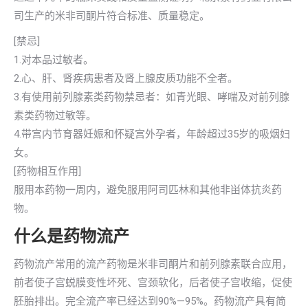
司生产的米非司酮片符合标准、质量稳定。
[禁忌]
1.对本品过敏者。
2.心、肝、肾疾病患者及肾上腺皮质功能不全者。
3.有使用前列腺素类药物禁忌者：如青光眼、哮喘及对前列腺
素类药物过敏等。
4.带宫内节育器妊娠和怀疑宫外孕者，年龄超过35岁的吸烟妇
女。
[药物相互作用]
服用本药物一周内，避免服用阿司匹林和其他非畄体抗炎药
物。
什么是药物流产
药物流产常用的流产药物是米非司酮片和前列腺素联合应用，
前者使子宫蜕膜变性坏死、宫颈软化，后者使子宫收缩，促使
胚胎排出。完全流产率已经达到90%—95%。药物流产具有简