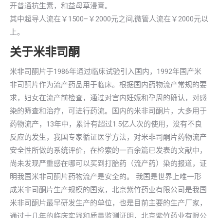
开普通抗生素，和益母草浸膏。
其中超导人流在￥1500–￥2000元之间,微管人流在￥2000元以
上。
关于米非司酮
米非司酮片于1986年通过临床试验引入国内，1992年国产米
非司酮片作为流产药品用于临床。根据国内药物流产常规的要
求，妇女在流产前检查，通过对宫内妊娠和孕周的确认，对感
染的筛查和治疗，可进行药流。国内的米非司酮片，大多用于
药物流产，13年中，累计有超过1.5亿人次的使用，没有不良
反应的发生，我国专家循证医学方法，对米非司酮片药物流产
安全性所做的系统评价，在检索的一百余篇已发表的文献中，
尚未发现严重感在哪可以买到打胎药（流产药）染的报道，证
明我国米非司酮片药物流产是安全的。 我国是世界上唯一形
成米非司酮片生产规模的国家，北京紫竹药业有限公司是我国
米非司酮片最早研发生产的单位，也是目前主要的生产厂家，
通过十几年的临床实践和质量监测证明，北京紫竹药业有限公