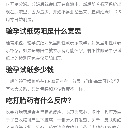
时开始分泌。分泌后就会出现在血液中，然后随着循环系统出
现在尿液里，因为量少，开始不易测验出来，直到妊娠1―2.5
周才日益明显。
验孕试纸弱阳是什么意思
通常来说，验孕试纸如果呈阴性就表示未孕，如果呈阳性就表
示怀孕，如果是弱阳性就表示有可能怀孕。弱阳性即是早孕试
纸上的检测区色带仅隐隐出现。
验孕试纸多少钱
一般的验孕棒价格在10-30元左右，效果与价格基本可以说没
有太大关系，只是包装和方便程度不一样。
吃打胎药有什么反应？
吃完打胎药后会有胃肠道反应，表现为恶心、呕吐、腹泻及由
于子宫收缩可产生下腹痛，一部分人有发热、头晕、皮肤潮红
及发麻等症状。另外，药物流产在吃打胎药后大约有10%的女