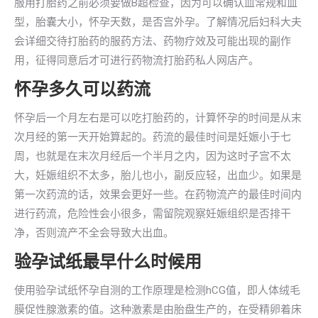
服用打胎药之前必须要做B超检查，因为可以确认血常规和血
型，胎囊大小，怀孕天数，是否宫外孕。了解情况后妇科大夫
会详细交待打胎药的服药方法、药物疗效及可能出现的副作
用，征得同意后才可进行药物流打胎药私人网店产。
怀孕多久可以药流
怀孕后一个月左右是可以吃打胎药的，计算怀孕的时间是从末
次月经的第一天开始算起的。药流的最佳时间是妊娠小于七
周，也就是在末次月经后一个半月之内，因为这时子宫不太
大，妊娠组织不太多，胎儿也小，副反应轻，出血少。如果是
第一次药流的话，效果会更好一些。在药物流产的最佳时间内
进行药流，危险性会小很多，需留院观察妊娠组织是否排干
净，否则流产不全会导致大出血。
验孕试纸最早什么时候用
使用验孕试纸怀孕自测的工作原理是检测hCG值，即人体绒毛
膜促性腺激素的值。这种激素是由胎盘生产的，在受精卵着床