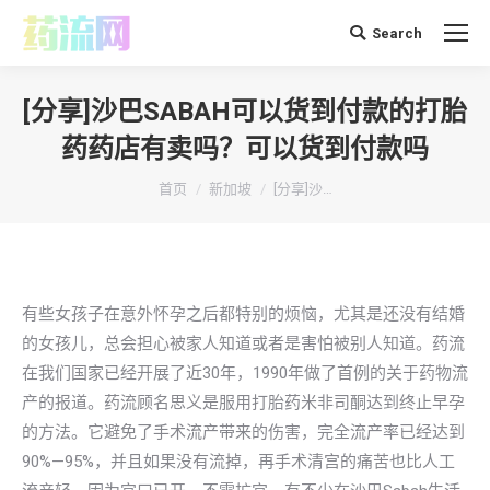
Search
搜
索：
[分享]沙巴SABAH可以货到付款的打胎
药药店有卖吗？可以货到付款吗
你在这里：
首页
新加坡
[分享]沙…
有些女孩子在意外怀孕之后都特别的烦恼，尤其是还没有结婚
的女孩儿，总会担心被家人知道或者是害怕被别人知道。药流
在我们国家已经开展了近30年，1990年做了首例的关于药物流
产的报道。药流顾名思义是服用打胎药米非司酮达到终止早孕
的方法。它避免了手术流产带来的伤害，完全流产率已经达到
90%—95%，并且如果没有流掉，再手术清宫的痛苦也比人工