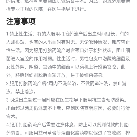
的情况，这样就需要到医院做清宫手术。为此，药流必须要选
择专业正规的医院，在医生指导下进行。
注意事项
1.禁止性生活：有的人服用打胎药流产后出血时间很长，有的
人却很短，也有的人出血时有时无。无论哪种情况，都应禁止
性生活。因为服用打胎药流产时宫颈口处于松弛状态，阻止细
菌进入宫腔的作用减弱。性生活时，男性包皮中潜藏的细菌及
女性外阴、阴道、宫颈中的细菌可以乘机上行感染宫腔；此
外，胚胎组织剥脱后血窦开放，易于被细菌感染。
2.服用打胎药流产后4周内不洗盆浴，不做阴道冲洗，禁止游
泳，禁止着凉。
3.阴道出血超过一周时应在医生指导下服用抗生素预防感染。
出血超过两周仍淋漓不止者，应到医院查明原因，必要时行清
宫术。
4.服用打胎药流产后需要注意休息，防止可以货到付款的打胎
药劳累。可服用益母草膏等活血化瘀药物以促进子宫收缩，排