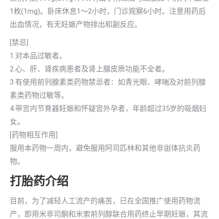
1枚(1mg)。卧床休息1～2小时，门诊观察6小时。注意用药后
出血情况，有无妊娠产物排出和副反应。
[禁忌]
1.对本品过敏者。
2.心、肝、肾疾病患者及肾上腺皮质功能不全者。
3.有使用前列腺素类药物禁忌者：如青光眼、哮喘及对前列腺
素类药物过敏等。
4.带宫内节育器妊娠和怀疑宫外孕者，年龄超过35岁的吸烟妇
女。
[药物相互作用]
服用本药物一周内，避免服用阿司匹林和其他非畄体抗炎药
物。
打胎药介绍
目前，为了减轻人工流产的痛苦，已在全国推广使用药物流
产，即用米非司酮和米索前列醇联合用药终止早期妊娠，其流