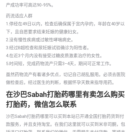
产成功率可高达90-95%。
药流适应人群
1.停经在49日以内，检查后确保属于宫内孕的，年龄在40岁以
下，且自愿要求结束妊娠的健康妇女。
2.没有慢性疾病或过敏性哮喘病史。
3.经过B超检查和尿妊娠试验确诊为阳性者。
4.在近3个月内没有接受过糖皮质激素治疗的女性。
5.时间短，完成药物流产只需3–4天，期间可正常工作。
虽然药物流产有着诸多优点，切记自己胡乱服用。必须去医院
做检查后，经过医生的判断，根据怀孕天数来指导用药。
在沙巴Sabah打胎药哪里有卖怎么购买
打胎药，微信怎么联系
沙巴Sabah打胎药哪里可以买到本站已开通全国打胎药货到付
款服务，并且支持淘宝。在我们这里就可以买到米非司酮，包