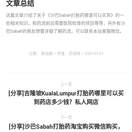
文章总结
这篇文章介绍了关于《沙巴Sabah打胎药哪里可以买到》的一
些相关知识，和药流前后需要医院检查的项目等等，另外有沙
巴Sabah的朋友想要详细了解药流，可以联系本站客服微信。
分类：
新加坡
作者：
药流网
2022-07-21
文
上一页
章
[分享]吉隆坡KualaLumpur打胎药哪里可以买
上
到药店多少钱？私人网店
导
一
文
航
下一页
章：
[分享]沙巴Sabah打胎药淘宝购买微信购买，
下