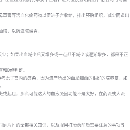
益母草膏等活血化瘀药物以促进子宫收缩，排出胚胎组织，减少阴道出
食油腻，以防滋腻碍胃。
一天少；如果出血减少后又增多或一点都不减少或逐渐增多，都是不正
查和B超判断。
么要考虑子宫内的感染，因为流产所出的血是细菌的很好的培养基。如
。
瘀斑或起包，那么可能这人的血液凝固功能不是太好，在药流或人流
卖米非司酮片》的全部相关知识，以及服用打胎药前后需要注意的事项等