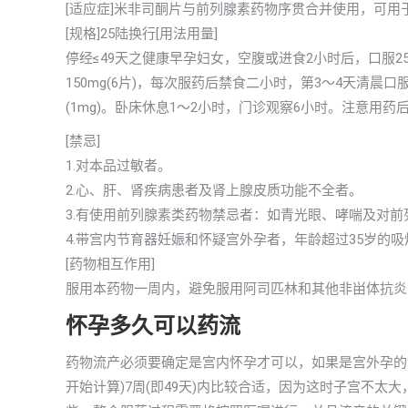
[适应症]米非司酮片与前列腺素药物序贯合并使用，可用
[规格]25陆换行[用法用量]
停经≤49天之健康早孕妇女，空腹或进食2小时后，口服25m
150mg(6片)，每次服药后禁食二小时，第3～4天清晨口服
(1mg)。卧床休息1～2小时，门诊观察6小时。注意用
[禁忌]
1.对本品过敏者。
2.心、肝、肾疾病患者及肾上腺皮质功能不全者。
3.有使用前列腺素类药物禁忌者：如青光眼、哮喘及对
4.带宫内节育器妊娠和怀疑宫外孕者，年龄超过35岁的
[药物相互作用]
服用本药物一周内，避免服用阿司匹林和其他非畄体抗炎
怀孕多久可以药流
药物流产必须要确定是宫内怀孕才可以，如果是宫外孕的
开始计算)7周(即49天)内比较合适，因为这时子宫不