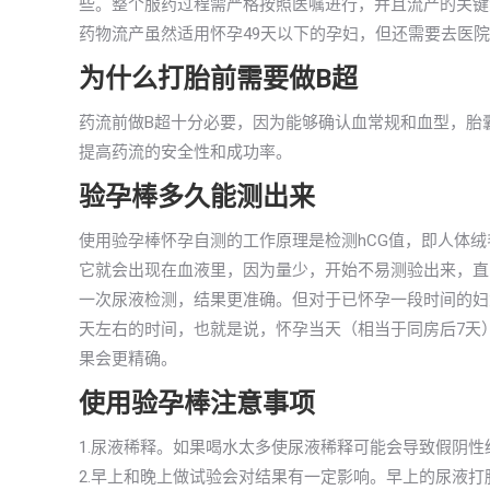
些。整个服药过程需严格按照医嘱进行，并且流产的关键
药物流产虽然适用怀孕49天以下的孕妇，但还需要去医
为什么打胎前需要做B超
药流前做B超十分必要，因为能够确认血常规和血型，胎
提高药流的安全性和成功率。
验孕棒多久能测出来
使用验孕棒怀孕自测的工作原理是检测hCG值，即人体
它就会出现在血液里，因为量少，开始不易测验出来，直到
一次尿液检测，结果更准确。但对于已怀孕一段时间的妇
天左右的时间，也就是说，怀孕当天（相当于同房后7天
果会更精确。
使用验孕棒注意事项
1.尿液稀释。如果喝水太多使尿液稀释可能会导致假阴性
2.早上和晚上做试验会对结果有一定影响。早上的尿液打