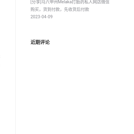
[分享]马六甲州Melaka打胎药私人网店微信
购买，货到付款，先收货后付款
2023-04-09
近期评论
，
无
是