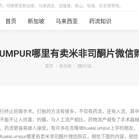
胎药，可邮寄至新加坡、马来西亚、吉隆坡、新山、怡保、莎亚南等地。
首页
新加坡
马来西亚
药流知识
LALUMPUR哪里有卖米非司酮片微
你在这里：
首页
新加坡
[图片]吉…
行终止妊娠手术。打胎的方法有很多，不仅有药流，还有人流，其
不能不让人欣喜，的确，与人工流产相比，药物流产避免了手术器
流更容易被人接受。有许多在吉隆坡KualaLumpur上学的朋友，
alaLumpur哪里有卖米非司酮片微信购买，相信下面的内容，相信