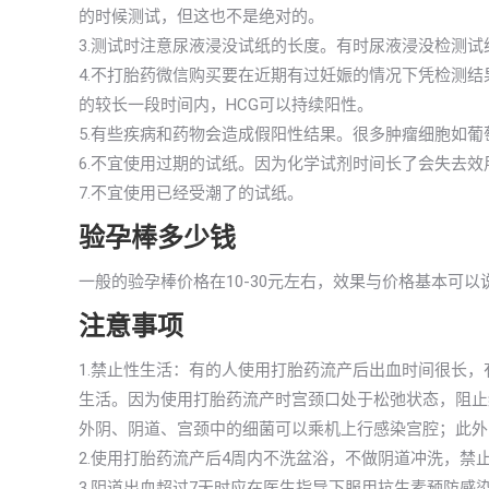
的时候测试，但这也不是绝对的。
3.测试时注意尿液浸没试纸的长度。有时尿液浸没检测
4.不打胎药微信购买要在近期有过妊娠的情况下凭检测
的较长一段时间内，HCG可以持续阳性。
5.有些疾病和药物会造成假阳性结果。很多肿瘤细胞如葡
6.不宜使用过期的试纸。因为化学试剂时间长了会失去
7.不宜使用已经受潮了的试纸。
验孕棒多少钱
一般的验孕棒价格在10-30元左右，效果与价格基本可
注意事项
1.禁止性生活：有的人使用打胎药流产后出血时间很长
生活。因为使用打胎药流产时宫颈口处于松弛状态，阻止
外阴、阴道、宫颈中的细菌可以乘机上行感染宫腔；此外
2.使用打胎药流产后4周内不洗盆浴，不做阴道冲洗，禁
3.阴道出血超过7天时应在医生指导下服用抗生素预防