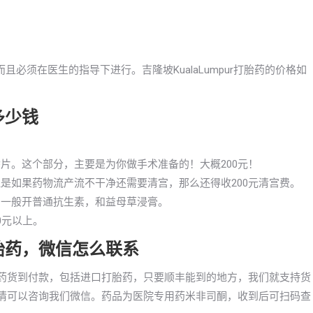
必须在医生的指导下进行。吉隆坡KualaLumpur打胎药的价格如
多少钱
片。这个部分，主要是为你做手术准备的！大概200元！
但是如果药物流产流不干净还需要清宫，那么还得收200元清宫费。
，一般开普通抗生素，和益母草浸膏。
00元以上。
买打胎药，微信怎么联系
通打胎药货到付款，包括进口打胎药，只要顺丰能到的地方，我们就支持货
等，详情可以咨询我们微信。药品为医院专用药米非司酮，收到后可扫码查