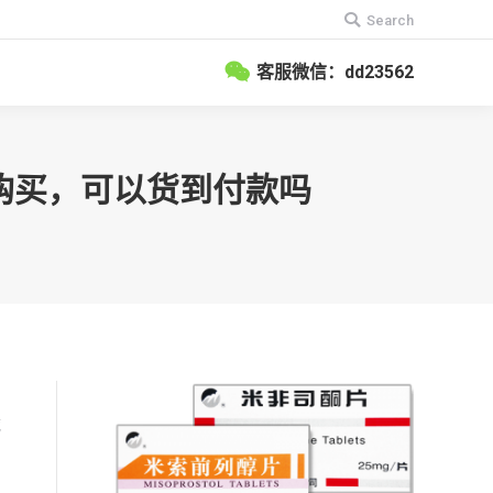
搜
Search
索：
客服微信：dd23562
信购买，可以货到付款吗
中
械