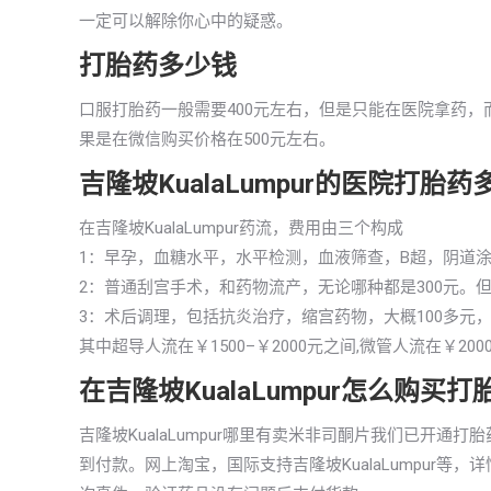
一定可以解除你心中的疑惑。
打胎药多少钱
口服打胎药一般需要400元左右，但是只能在医院拿药，而且
果是在微信购买价格在500元左右。
吉隆坡KualaLumpur的医院打胎药
在吉隆坡KualaLumpur药流，费用由三个构成
1：早孕，血糖水平，水平检测，血液筛查，B超，阴道涂
2：普通刮宫手术，和药物流产，无论哪种都是300元。
3：术后调理，包括抗炎治疗，缩宫药物，大概100多元
其中超导人流在￥1500–￥2000元之间,微管人流在￥20
在吉隆坡KualaLumpur怎么购
吉隆坡KualaLumpur哪里有卖米非司酮片我们已开
到付款。网上淘宝，国际支持吉隆坡KualaLumpur