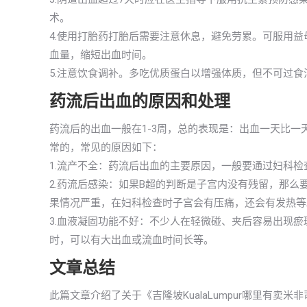
术。
4.使用打胎药打胎后需要注意休息，避免劳累。可服用
血量，缩短出血时间。
5.注意饮食调补。多吃优质蛋白以增强体质，但不可过
药流后出血的原因和处理
药流后的出血一般在1-3周，总的表现是：出血一天比
常的，常见的原因如下：
1.流产不全：药流后出血的主要原因，一般要通过妇科检
2.药流后感染：如果B超的判断是子宫内没有残留，那
果情况严重，在妇科检查时子宫会有压痛，还会有发热等
3.血液凝固功能不好：不少人在轻微碰、夹后容易出现
时，可以有大出血或流血时间长等。
文章总结
此篇文章介绍了关于《吉隆坡KualaLumpur哪里有