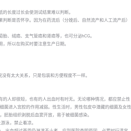
试纸的长度过长会使测试结果难以判断。
结果判断是否怀孕。因为在药流后（分娩后、自然流产和人工流产后）
萄胎、绒癌、支气管癌和肾癌等，也可分泌hCG。
效用，所以在购买时要注意生产日期。
以说没有太大关系，只是包装和方便程度不一样。
，有的人却很短，也有的人出血时有时无。无论哪种情况，都应禁止性
细菌进入宫腔的作用减弱。性生活时，男性包皮中潜藏的细菌及女
，胚胎组织剥脱后血窦开放，易于被细菌感染。
止游泳，禁止着凉。
感染。出血超过两周仍淋漓不止者，应到医院查明原因，必要时行清宫