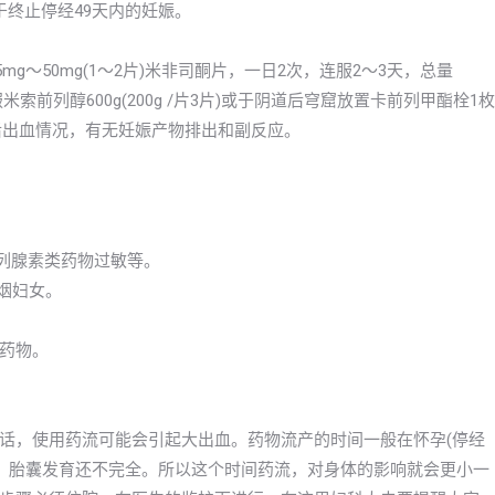
于终止停经49天内的妊娠。
g～50mg(1～2片)米非司酮片，一日2次，连服2～3天，总量
米索前列醇600g(200g /片3片)或于阴道后穹窟放置卡前列甲酯栓1枚
药后出血情况，有无妊娠产物排出和副反应。
前列腺素类药物过敏等。
吸烟妇女。
药物。
话，使用药流可能会引起大出血。药物流产的时间一般在怀孕(停经
太大，胎囊发育还不完全。所以这个时间药流，对身体的影响就会更小一