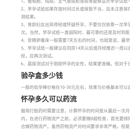
1、葡萄胎、绒癌、支气管癌和肾癌等能够显示早孕试纸
2、早孕试纸如果存放时间过长或保管不当，且未注意保
测结果。
3、育龄妇女出现停经或怀疑怀孕，不要仅仅依靠一次早
次。当然，早孕试纸一直弱阳时，最可靠的还是及时到医
4、受精卵着床一般需要7天左右的时间，也就是说，最
5、早孕试纸一般建议在同房14天以后或月经推迟一周
经，应再次测试。
6、晨尿测试对于刚刚怀孕的女性，结果更准确。但对于
验孕盒多少钱
一般的验孕棒价格在10-30元左右，效果与价格基本可
怀孕多久可以药流
服用打胎药时需要注意，计算怀孕的时间是从最后一次月
内，在进行药物流产之前，必须要做B超检查，首先要排除
合做药物流产。虽然药物流产对时间要求非常严格，但是