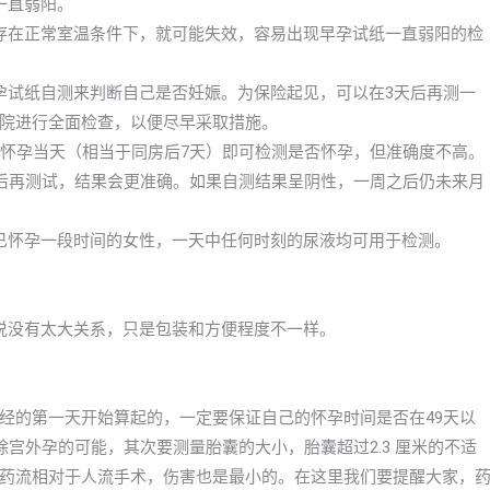
一直弱阳。
存在正常室温条件下，就可能失效，容易出现早孕试纸一直弱阳的检
孕试纸自测来判断自己是否妊娠。为保险起见，可以在3天后再测一
院进行全面检查，以便尽早采取措施。
早怀孕当天（相当于同房后7天）即可检测是否怀孕，但准确度不高。
以后再测试，结果会更准确。如果自测结果呈阴性，一周之后仍未来月
已怀孕一段时间的女性，一天中任何时刻的尿液均可用于检测。
以说没有太大关系，只是包装和方便程度不一样。
经的第一天开始算起的，一定要保证自己的怀孕时间是否在49天以
宫外孕的可能，其次要测量胎囊的大小，胎囊超过2.3 厘米的不适
药流相对于人流手术，伤害也是最小的。在这里我们要提醒大家，