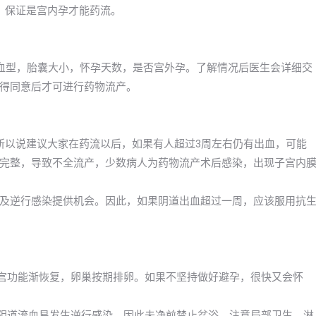
，保证是宫内孕才能药流。
血型，胎囊大小，怀孕天数，是否宫外孕。了解情况后医生会详细交
得同意后才可进行药物流产。
所以说建议大家在药流以后，如果有人超过3周左右仍有出血，可能
完整，导致不全流产，少数病人为药物流产术后感染，出现子宫内
及逆行感染提供机会。因此，如果阴道出血超过一周，应该服用抗
子宫功能渐恢复，卵巢按期排卵。如果不坚持做好避孕，很快又会怀
及阴道流血易发生逆行感染，因此未净前禁止盆浴，注意局部卫生，淋