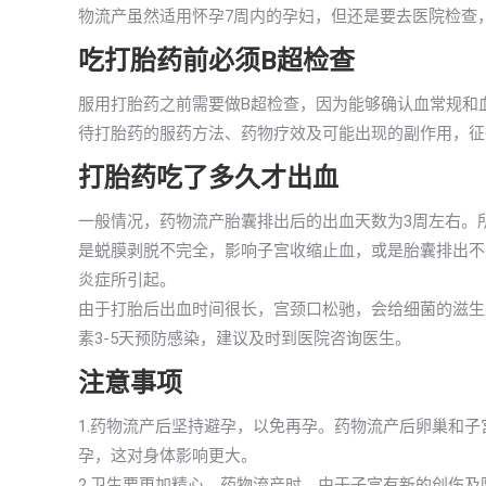
物流产虽然适用怀孕7周内的孕妇，但还是要去医院检查
吃打胎药前必须B超检查
服用打胎药之前需要做B超检查，因为能够确认血常规和
待打胎药的服药方法、药物疗效及可能出现的副作用，征
打胎药吃了多久才出血
一般情况，药物流产胎囊排出后的出血天数为3周左右。
是蜕膜剥脱不完全，影响子宫收缩止血，或是胎囊排出不
炎症所引起。
由于打胎后出血时间很长，宫颈口松驰，会给细菌的滋生
素3-5天预防感染，建议及时到医院咨询医生。
注意事项
1.药物流产后坚持避孕，以免再孕。药物流产后卵巢和
孕，这对身体影响更大。
2.卫生要更加精心，药物流产时，由于子宫有新的创伤