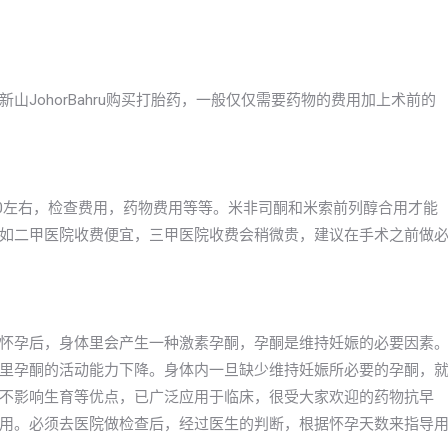
JohorBahru购买打胎药，一般仅仅需要药物的费用加上术前的
2000左右，检查费用，药物费用等等。米非司酮和米索前列醇合用才能
如二甲医院收费便宜，三甲医院收费会稍微贵，建议在手术之前做
怀孕后，身体里会产生一种激素孕酮，孕酮是维持妊娠的必要因素
里孕酮的活动能力下降。身体内一旦缺少维持妊娠所必要的孕酮，
不影响生育等优点，已广泛应用于临床，很受大家欢迎的药物抗早
用。必须去医院做检查后，经过医生的判断，根据怀孕天数来指导