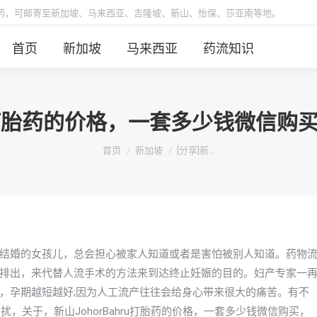
胎药，可邮寄至新加坡、马来西亚、吉隆坡、新山、怡保、莎亚南等地。
首页
新加坡
马来西亚
药流知识
HRU打胎药的价格，一套多少钱微信
你在这里：
首页
新加坡
[分享]新…
结婚的女孩儿，总会担心被家人知道或者是害怕被别人知道。药物
排出，来代替人流手术的方法来到达终止妊娠的目的。妇产专家一
，孕期越短越好;因为人工流产往往会给身心带来很大的痛苦。有不
困扰，关于，新山JohorBahru打胎药的价格，一套多少钱微信购买，