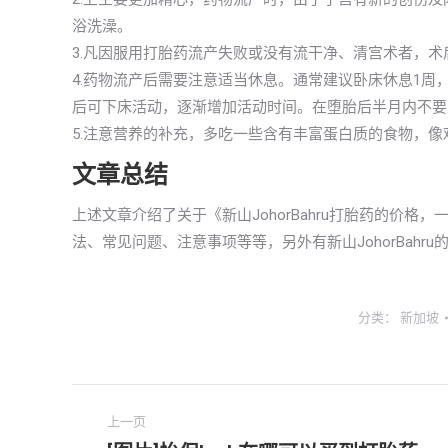
浴洗澡。
3.凡因服用打胎药流产失败或没有流干净、清宫术者，术
4.药物流产后需要注意适当休息。通常建议卧床休息1周
后可下床活动，逐渐增加活动时间。在堕胎后半月内不要
5.注意营养的补充，多吃一些含有丰富蛋白质的食物，
文章总结
上述文章介绍了关于《新山JohorBahru打胎药的价
法、常见问题、注意事项等等，另外有新山JohorBah
分类：
新加坡
文
上一页