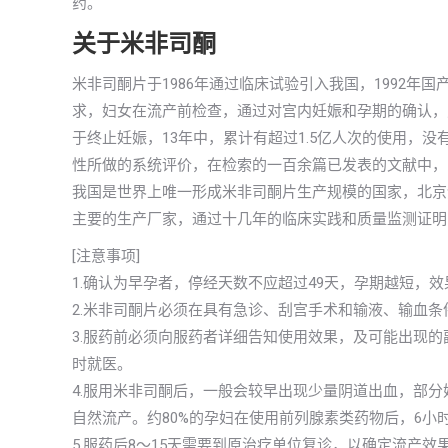
药。
关于米非司酮
米非司酮片于1986年通过临床试验引入我国，1992
求，妇女在流产前检查，通过对宫内妊娠和孕期的确认，
于终止妊娠，13年中，累计有超过1.5亿人次的使用，
性所做的系统评价，在检索的一百余篇已发表的文献中，
我国是世界上唯一形成米非司酮片生产规模的国家，北京
主要的生产厂家，通过十几年的临床实践和质量监测证明
[注意事项]
1.确认为早孕者，停经天数不应超过49天，孕期越短，
2.米非司酮片必须在具有急诊、刮宫手术和输液、输血条
3.服药前必须向服药者详细告知使用效果，及可能出现
时就医。
4.服用米非司酮后，一般会较早出现少量阴道出血，部
自然流产。约80%的孕妇在使用前列腺素类药物后，6小
5.服药后8～15天需要到原治疗单位复诊，以确定流产