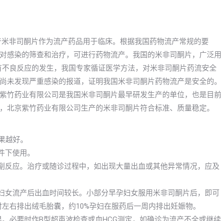
年国产米非司酮片作为流产药品用于临床。根据我国药物流产常规的要
对感染的筛查和治疗，可进行药物流产。我国的米非司酮片，广泛
没有不良反应的发生，我国专家循证医学方法，对米非司酮片药流安全
尚未发现严重感染的报道，证明我国米非司酮片药物流产是安全的
紫竹药业有限公司是我国米非司酮片最早研发生产的单位，也是目
，北京紫竹药业有限公司生产的米非司酮片符合标准、质量稳定。
效果越好。
件下使用。
的副反应。治疗或随诊过程中，如出现大量出血或其他异常情况，应及
分妇女流产后出血时间较长。小部分早孕妇女服用米非司酮片后，即可
时左右排出绒毛胎囊，约10%孕妇在服药后一周内排出妊娠物。
效果。必要时作B型超声波检查或血HCG测定，如确诊为流产不全或继续