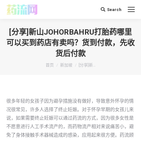
Search
搜
索：
[分享]新山JOHORBAHRU打胎药哪里
可以买到药店有卖吗？货到付款，先收
货后付款
你在这里：
首页
新加坡
[分享]新…
很多年轻的女孩子因为避孕措施没有做好，导致意外怀孕的情
况很常见，许多人选择了终止妊娠。对于怀孕早期的女孩儿来
说，如果需要终止妊娠可以通过药流的方式，因为很多女性是
不愿意进行人工手术流产的，而药物流产相对来说痛苦小，避
免了身体接触手术器械造成的感染，应用起来很方便。药流顾