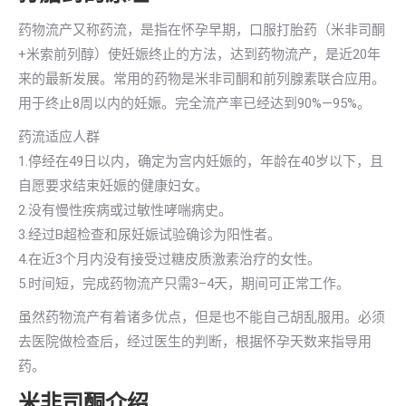
药物流产又称药流，是指在怀孕早期，口服打胎药（米非司酮
+米索前列醇）使妊娠终止的方法，达到药物流产，是近20年
来的最新发展。常用的药物是米非司酮和前列腺素联合应用。
用于终止8周以内的妊娠。完全流产率已经达到90%—95%。
药流适应人群
1.停经在49日以内，确定为宫内妊娠的，年龄在40岁以下，且
自愿要求结束妊娠的健康妇女。
2.没有慢性疾病或过敏性哮喘病史。
3.经过B超检查和尿妊娠试验确诊为阳性者。
4.在近3个月内没有接受过糖皮质激素治疗的女性。
5.时间短，完成药物流产只需3–4天，期间可正常工作。
虽然药物流产有着诸多优点，但是也不能自己胡乱服用。必须
去医院做检查后，经过医生的判断，根据怀孕天数来指导用
药。
米非司酮介绍