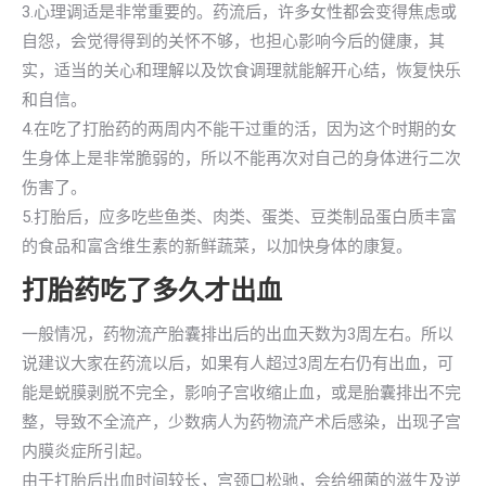
3.心理调适是非常重要的。药流后，许多女性都会变得焦虑或
自怨，会觉得得到的关怀不够，也担心影响今后的健康，其
实，适当的关心和理解以及饮食调理就能解开心结，恢复快乐
和自信。
4.在吃了打胎药的两周内不能干过重的活，因为这个时期的女
生身体上是非常脆弱的，所以不能再次对自己的身体进行二次
伤害了。
5.打胎后，应多吃些鱼类、肉类、蛋类、豆类制品蛋白质丰富
的食品和富含维生素的新鲜蔬菜，以加快身体的康复。
打胎药吃了多久才出血
一般情况，药物流产胎囊排出后的出血天数为3周左右。所以
说建议大家在药流以后，如果有人超过3周左右仍有出血，可
能是蜕膜剥脱不完全，影响子宫收缩止血，或是胎囊排出不完
整，导致不全流产，少数病人为药物流产术后感染，出现子宫
内膜炎症所引起。
由于打胎后出血时间较长，宫颈口松驰，会给细菌的滋生及逆