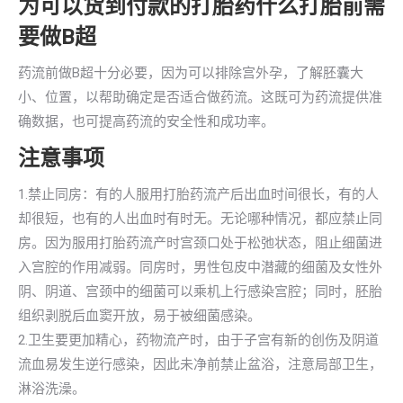
为可以货到付款的打胎药什么打胎前需
要做B超
药流前做B超十分必要，因为可以排除宫外孕，了解胚囊大
小、位置，以帮助确定是否适合做药流。这既可为药流提供准
确数据，也可提高药流的安全性和成功率。
注意事项
1.禁止同房：有的人服用打胎药流产后出血时间很长，有的人
却很短，也有的人出血时有时无。无论哪种情况，都应禁止同
房。因为服用打胎药流产时宫颈口处于松弛状态，阻止细菌进
入宫腔的作用减弱。同房时，男性包皮中潜藏的细菌及女性外
阴、阴道、宫颈中的细菌可以乘机上行感染宫腔；同时，胚胎
组织剥脱后血窦开放，易于被细菌感染。
2.卫生要更加精心，药物流产时，由于子宫有新的创伤及阴道
流血易发生逆行感染，因此未净前禁止盆浴，注意局部卫生，
淋浴洗澡。