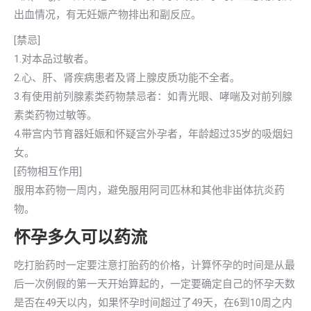
出血情况，有无妊娠产物排出和副反应。
[禁忌]
1.对本品过敏者。
2.心、肝、肾疾病患者及肾上腺皮质功能不全者。
3.有使用前列腺素类药物禁忌者：如青光眼、哮喘及对前列腺
素类药物过敏等。
4.带宫内节育器妊娠和怀疑宫外孕者，年龄超过35岁的吸烟妇
女。
[药物相互作用]
服用本药物一周内，避免服用阿司匹林和其他非畄体抗炎药
物。
怀孕多久可以药流
吃打胎药时一定要注意打胎药的价格，计算怀孕的时间是从最
后一次例假的第一天开始算起的，一定要确定自己的怀孕天数
是否在49天以内，如果怀孕时间超过了49天，在6到10周之内