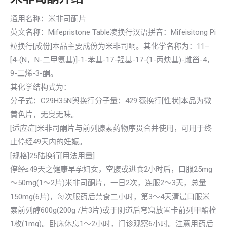
通用名称：米非司酮片
英文名称：Mifepristone Table凌换行汉语拼音：Mifeisitong Pi
粒换行[成份]本品主要成份为米非司酮。其化学名称为：11–
[4-(N，N-二甲氨基)]-1-苯基-17-羟基-17-(1-丙炔基)-雌甾-4，
9-二烯-3-酮。
其化学结构式为：
分子式：C29H35N舆换行分子量：429.薇换行[性状]本品为微
黄色片，无臭无味。
[适应症]米非司酮片与前列腺素药物序贯合并使用，可用于终
止停经49天内的妊娠。
[规格]25陆换行[用法用量]
停经≤49天之健康早孕妇女，空腹或进食2小时后，口服25mg
～50mg(1～2片)米非司酮片，一日2次，连服2～3天，总量
150mg(6片)，每次服药后禁食二小时，第3～4天清晨口服米
索前列醇600g(200g /片3片)或于阴道后穹窟放置卡前列甲酯栓
1枚(1mg)。卧床休息1～2小时，门诊观察6小时。注意用药后