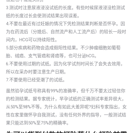
3.测试时注意尿液浸没试纸的长度。有些时候尿液浸没检测试
纸的长度过长会使测试结果出现误差。
4.不要在最近有过妊娠的情况下凭检测结果判断是否怀孕。因
为在药流后（分娩后、自然流产和人工流产后）的较长一段时
间内，HCG可以持续阳性。
5.部分疾病和药物会造成假阳性结果。不少肿瘤细胞如葡萄
胎、绒癌、支气管癌和肾癌等，也可分泌hCG。
6.不要使用过期的试纸。因为化学试剂时间长了会失去效用，
所以在采办时要注意生产日期。
7.不要使用已经受潮了的试纸。
虽然验孕试纸号称具有99%的准确率，但千万不要太过轻信你
的检测结果。据专家统计，早孕试纸的正确测试率差异很大，
从50%至98%不等。为什么有如此大差异呢?妇科专家指出，女
性在家里做怀孕自我测试，没有任何外界的指导，一般测试结
果只能达到50%至75%的精确率。