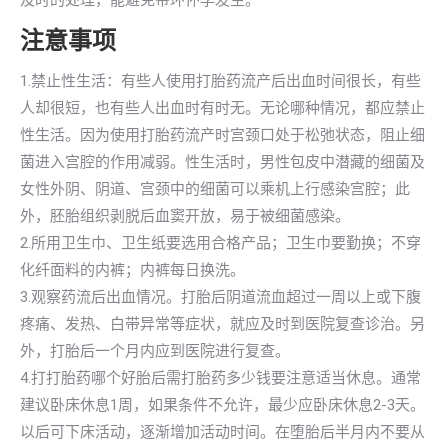
及时的处理，能避免带环怀孕发生。
注意事项
1.禁止性生活：有些人使用打胎药流产后出血时间很长，有些
人却很短，也有些人出血时有时无。无论哪种情况，都应禁止
性生活。因为使用打胎药流产时宫颈口处于松弛状态，阻止细
菌进入宫腔的作用减弱。性生活时，男性包皮中潜藏的细菌及
女性外阴、阴道、宫颈中的细菌可以乘机上行感染宫腔；此
外，胚胎组织剥脱后血窦开放，易于被细菌感染。
2.所用卫生巾、卫生纸要选用合格产品；卫生巾要勤换；不穿
化纤面料的内裤；内裤每日换洗。
3.观察药流后出血情况。打胎后阴道流血超过一周以上或下腹
疼痛、发热、白带异常等症状，就应及时到医院复查诊治。另
外，打胎后一个月内应到医院进行复查。
4.打打胎药哪个好胎后需打胎药多少钱要注意适当休息。通常
建议卧床休息1周，如果条件不允许，最少应卧床休息2-3天。
以后可下床活动，逐渐增加活动时间。在堕胎后半月内不要从