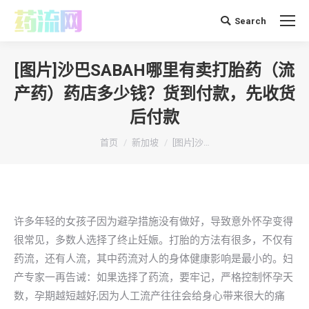
Search
搜
索：
[图片]沙巴SABAH哪里有卖打胎药（流
产药）药店多少钱？货到付款，先收货
后付款
你在这里：
首页
新加坡
[图片]沙…
许多年轻的女孩子因为避孕措施没有做好，导致意外怀孕变得
很常见，多数人选择了终止妊娠。打胎的方法有很多，不仅有
药流，还有人流，其中药流对人的身体健康影响是最小的。妇
产专家一再告诫：如果选择了药流，要牢记，严格控制怀孕天
数，孕期越短越好;因为人工流产往往会给身心带来很大的痛