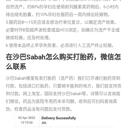
自然流产。约80%的孕妇在使用前列腺素类药物后，6小时内
排出绒毛胎囊，约10%孕妇在服药后一周内排出妊娠物。
5.服药后8～15天应该去原治疗单位复诊，以确定流产效果。
必要时作B型超声波检查或血HCG测定，如确诊为流产不全或
继续妊娠，应及时处理。
6.使用本品终止早孕失败者，必须进行人工流产终止妊娠。
在沙巴Sabah怎么购买打胎药，微信怎
么联系
沙巴Sabah哪里有卖打胎药（流产药）我们已开通打胎药货到
付款，包括进口打胎药，只要顺丰能到的地方，我们就支持货
到付款。网上淘宝，国际支持沙巴Sabah等，详情可以咨询我
们微信。药品为医院专用药米非司酮，收到后可扫码查询真
伪，检查药品没有问题后支付货款。