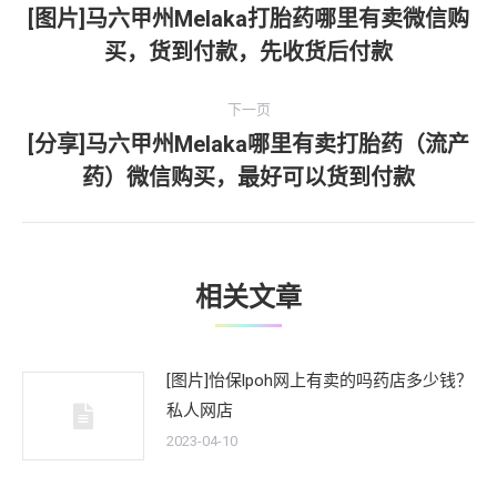
章
[图片]马六甲州Melaka打胎药哪里有卖微信购
上
买，货到付款，先收货后付款
导
一
文
航
下一页
章：
[分享]马六甲州Melaka哪里有卖打胎药（流产
下
药）微信购买，最好可以货到付款
一
文
章：
相关文章
[图片]怡保lpoh网上有卖的吗药店多少钱？
私人网店
2023-04-10