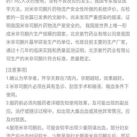
药1.5亿人次的使用，没有不良反应的发生，我国专家循证医
学方法，对米非司酮片药物流产安全性所做的系统评价，在检
索的一百余篇已发表的文献中，尚未发现严重感染的报道，证
明我国米非司酮片药物流产是安全的。 我国是世界上唯一形
成米非司酮片生产规模的国家，北京紫竹药业有限公司是我国
米非司酮片最早研发生产的单位，也是目前主要的生产厂家，
通过十几年的临床实践和质量监测证明，北京紫竹药业有限公
司生产的米非司酮片符合标准、质量稳定。
[注意事项]
1.确认为早孕者，怀孕天数在7周内，孕期越短，效果越好。
2.米非司酮片必须在具有急诊、刮宫手术和输液、输血条件下
使用。
3.服药前必须向服药者详细告知使用效果，及可能出现的副反
应。治疗或随诊过程中，如出现大量出血或其他异常情况，应
及时就医。
4.服用米非司酮后，可能会较早出现少量阴道出血，部分妇女
流产后出血时间较长。少数早孕妇女服用米非司酮片后，即可