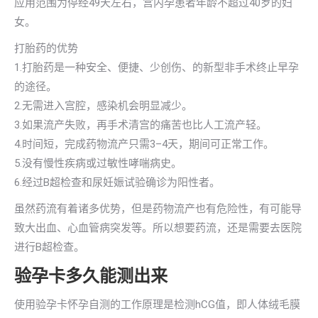
应用范围为停经49天左右，宫内孕患者年龄不超过40岁的妇
女。
打胎药的优势
1.打胎药是一种安全、便捷、少创伤、的新型非手术终止早孕
的途径。
2.无需进入宫腔，感染机会明显减少。
3.如果流产失败，再手术清宫的痛苦也比人工流产轻。
4.时间短，完成药物流产只需3–4天，期间可正常工作。
5.没有慢性疾病或过敏性哮喘病史。
6.经过B超检查和尿妊娠试验确诊为阳性者。
虽然药流有着诸多优势，但是药物流产也有危险性，有可能导
致大出血、心血管病突发等。所以想要药流，还是需要去医院
进行B超检查。
验孕卡多久能测出来
使用验孕卡怀孕自测的工作原理是检测hCG值，即人体绒毛膜