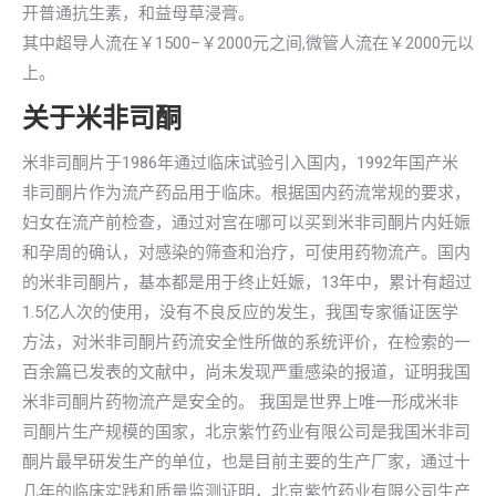
开普通抗生素，和益母草浸膏。
其中超导人流在￥1500–￥2000元之间,微管人流在￥2000元以
上。
关于米非司酮
米非司酮片于1986年通过临床试验引入国内，1992年国产米
非司酮片作为流产药品用于临床。根据国内药流常规的要求，
妇女在流产前检查，通过对宫在哪可以买到米非司酮片内妊娠
和孕周的确认，对感染的筛查和治疗，可使用药物流产。国内
的米非司酮片，基本都是用于终止妊娠，13年中，累计有超过
1.5亿人次的使用，没有不良反应的发生，我国专家循证医学
方法，对米非司酮片药流安全性所做的系统评价，在检索的一
百余篇已发表的文献中，尚未发现严重感染的报道，证明我国
米非司酮片药物流产是安全的。 我国是世界上唯一形成米非
司酮片生产规模的国家，北京紫竹药业有限公司是我国米非司
酮片最早研发生产的单位，也是目前主要的生产厂家，通过十
几年的临床实践和质量监测证明，北京紫竹药业有限公司生产