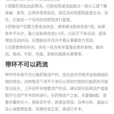
3.观察药流后出血情况。打胎后阴道流血超过一周以上或下腹
疼痛、发热、白带异常等症状，就应及时到医院复查诊治。另
外，打胎后一个月内应到医院进行复查。
4.药物流产后要注意适当休息。通常建议卧床休息1周，如果
条件不允许，最少应卧床休息2-3天。以后可下床活动，逐渐
增加活动时间。在堕胎后半月内不要从事重体力劳动。
5.注意营养的补充，多吃一些含有丰富蛋白质的食物，像鸡
肉，鱼肉，牛奶，鸡蛋，新鲜的蔬菜水果等等。
带环不可以药流
带环怀孕是不可以做药物流产的，因为宫内节育环会阻碍组织
物的排出，这种情况下流不干净可以货到付款的打胎药的可能
性比较大。上环后怀孕想要流产的话，建议取环后再流产或是
取环与流产手术同时进行。在药物流产之前，先要做B超，查
看孕囊的大小，排除宫外孕，再查血常规、白带分析、凝血以
及心电图等检查，如果检查正常，再进行手术。