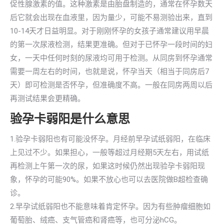
促性腺激素的值。这种激素是由胎盘制造的，通常在怀孕数天
后它就会出现在血液里，因为量少，可能不易测验出来，直到
10-14天才日益明显。对于刚刚怀孕的女孩子通常建议用早晨
的第一次尿液检测，结果更准确。但对于已怀孕一段时间的妇
女，一天中任何时刻的尿液均可用于检测。从同房到怀孕通常
需要一周左右的时间，也就是说，怀孕当天（相当于同房后7
天）即可检测是否怀孕，但准确度不高。一般在同房两周以后
再测试结果会更精确。
验孕卡弱阳是什么意思
1.验孕卡弱阳也有可能没怀孕。月经前早孕试纸弱阳，在临床
上见过不少。如果担心，一般等超过月经期5天左右，用试纸
再检测上午第一次的尿，如果这时候仍然出现验孕卡弱阳现
象，怀孕的可能90%。如果不放心也可以去医院做B超检查确
诊。
2.早孕试纸弱阳也不能意味着肯定怀孕。因为有些肿瘤细胞如
葡萄胎、绒癌、支气管癌和肾癌等，也可分泌hCG。