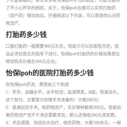
下才能够服药。有非常多在怡保lpoh学习的朋友，可能也遇到
了不小心怀孕的困扰，关于，怡保lpoh在哪可以买到打胎药
（流产药）微信购买，仔细阅读以下内容，可以帮助你认识药
物流产。
打胎药多少钱
口服打胎药一般需要400元左右，但是只可以在医院开药，而
且必须在医生的指导下进行。怡保lpoh打胎药的价格如果是在
微信购买价格在500元左右。
怡保lpoh的医院打胎药多少钱
在怡保lpoh药流，费用由三个构成
1：早孕，血糖水平，水平检测，血液筛查，B超，阴道涂片。
这个部分，主要是为你做手术准备的！大概200元！
2：普通刮宫手术，和药物流产，无论哪种都是300元。但是如
果药物流产流不干净还需要清宫，那么还得收200元清宫费。
3：术后调理，包括抗炎治疗，缩宫药物，大概100多元，一般