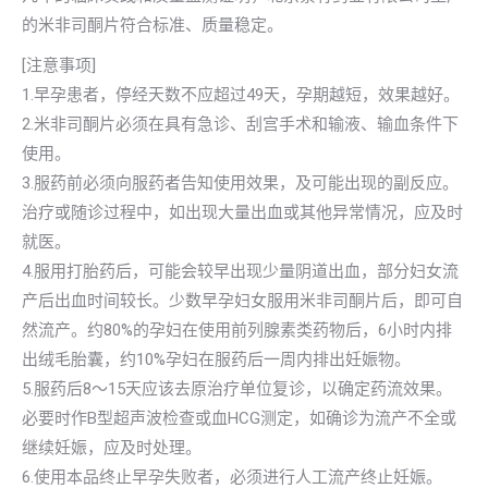
的米非司酮片符合标准、质量稳定。
[注意事项]
1.早孕患者，停经天数不应超过49天，孕期越短，效果越好。
2.米非司酮片必须在具有急诊、刮宫手术和输液、输血条件下
使用。
3.服药前必须向服药者告知使用效果，及可能出现的副反应。
治疗或随诊过程中，如出现大量出血或其他异常情况，应及时
就医。
4.服用打胎药后，可能会较早出现少量阴道出血，部分妇女流
产后出血时间较长。少数早孕妇女服用米非司酮片后，即可自
然流产。约80%的孕妇在使用前列腺素类药物后，6小时内排
出绒毛胎囊，约10%孕妇在服药后一周内排出妊娠物。
5.服药后8～15天应该去原治疗单位复诊，以确定药流效果。
必要时作B型超声波检查或血HCG测定，如确诊为流产不全或
继续妊娠，应及时处理。
6.使用本品终止早孕失败者，必须进行人工流产终止妊娠。