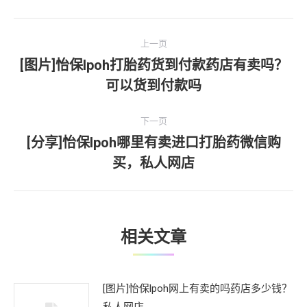
文
上一页
章
[图片]怡保lpoh打胎药货到付款药店有卖吗？
上
可以货到付款吗
导
一
文
航
下一页
章：
[分享]怡保lpoh哪里有卖进口打胎药微信购
下
买，私人网店
一
文
章：
相关文章
[图片]怡保lpoh网上有卖的吗药店多少钱？