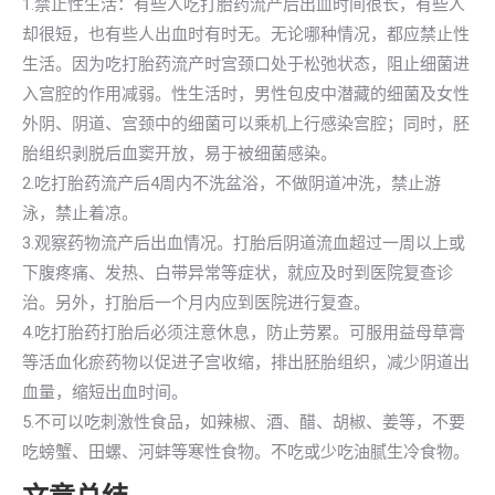
1.禁止性生活：有些人吃打胎药流产后出血时间很长，有些人
却很短，也有些人出血时有时无。无论哪种情况，都应禁止性
生活。因为吃打胎药流产时宫颈口处于松弛状态，阻止细菌进
入宫腔的作用减弱。性生活时，男性包皮中潜藏的细菌及女性
外阴、阴道、宫颈中的细菌可以乘机上行感染宫腔；同时，胚
胎组织剥脱后血窦开放，易于被细菌感染。
2.吃打胎药流产后4周内不洗盆浴，不做阴道冲洗，禁止游
泳，禁止着凉。
3.观察药物流产后出血情况。打胎后阴道流血超过一周以上或
下腹疼痛、发热、白带异常等症状，就应及时到医院复查诊
治。另外，打胎后一个月内应到医院进行复查。
4.吃打胎药打胎后必须注意休息，防止劳累。可服用益母草膏
等活血化瘀药物以促进子宫收缩，排出胚胎组织，减少阴道出
血量，缩短出血时间。
5.不可以吃刺激性食品，如辣椒、酒、醋、胡椒、姜等，不要
吃螃蟹、田螺、河蚌等寒性食物。不吃或少吃油腻生冷食物。