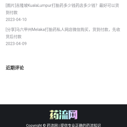
[图片]吉隆坡KualaLumpur打胎药多少钱药店多少钱？最好可以货
到付款
2023-04-10
[分享]马六甲州Melaka打胎药私人网店微信购买，货到付款，先收
货后付款
2023-04-09
近期评论
Copyright © 药流网 | 提供专业正确的药流知识