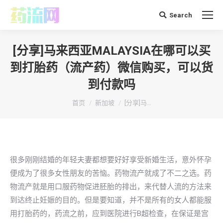
Search
搜
索：
[分享]马来西亚MALAYSIA在哪可以买
到打胎药（流产药）微信购买，可以货
到付款吗
你在这里：
首页
新加坡
[分享]马…
很多刚刚结婚的年轻夫妻都想要好好享受新婚生活，意外怀孕
便成为了很多女性朋友的苦恼。药物流产就成了不二之选。药
物流产就是用口服药物促进胚胎的排出，来代替人流的方法来
到达终止妊娠的目的。但是要知道，并不是所有的女人都能服
用打胎药的，药流之前，应到医院进行B超检查，在保证是宫