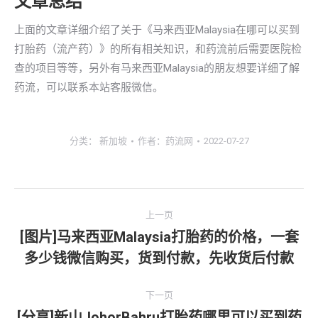
文章总结
上面的文章详细介绍了关于《马来西亚Malaysia在哪可以买到
打胎药（流产药）》的所有相关知识，和药流前后需要医院检
查的项目等等，另外有马来西亚Malaysia的朋友想要详细了解
药流，可以联系本站客服微信。
分类：
新加坡
作者：
药流网
2022-07-27
文
上一页
章
[图片]马来西亚Malaysia打胎药的价格，一套
上
多少钱微信购买，货到付款，先收货后付款
导
一
文
航
下一页
章：
[分享]新山JohorBahru打胎药哪里可以买到药