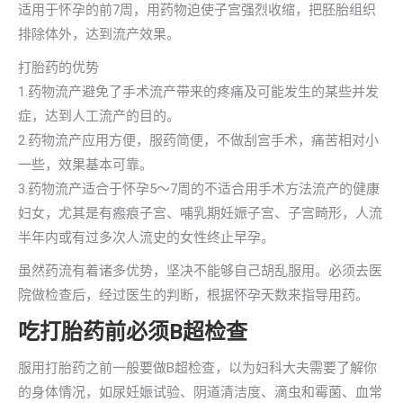
适用于怀孕的前7周，用药物迫使子宫强烈收缩，把胚胎组织
排除体外，达到流产效果。
打胎药的优势
1.药物流产避免了手术流产带来的疼痛及可能发生的某些并发
症，达到人工流产的目的。
2.药物流产应用方便，服药简便，不做刮宫手术，痛苦相对小
一些，效果基本可靠。
3.药物流产适合于怀孕5～7周的不适合用手术方法流产的健康
妇女，尤其是有瘢痕子宫、哺乳期妊娠子宫、子宫畸形，人流
半年内或有过多次人流史的女性终止早孕。
虽然药流有着诸多优势，坚决不能够自己胡乱服用。必须去医
院做检查后，经过医生的判断，根据怀孕天数来指导用药。
吃打胎药前必须B超检查
服用打胎药之前一般要做B超检查，以为妇科大夫需要了解你
的身体情况，如尿妊娠试验、阴道清洁度、滴虫和霉菌、血常