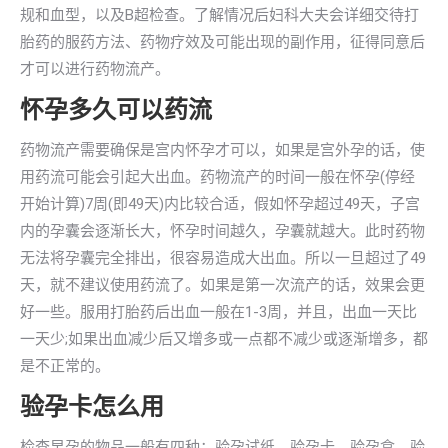
规和血型，以及B超检查。了解情况后妇科大夫会详细交待打
胎药的服药方法、药物疗效及可能出现的副作用，征得同意后
才可以进行药物流产。
怀孕多久可以药流
药物流产需要确保是宫内怀孕才可以，如果是宫外孕的话，使
用药流可能会引起大出血。药物流产的时间一般在怀孕(停经
开始计算)7周(即49天)内比较合适，假如怀孕超过49天，子宫
内的孕囊会逐渐长大，怀孕时间越久，孕囊就越大。此时药物
无法将孕囊完全排出，很容易造成大出血。所以一旦超过了49
天，就不建议使用药流了。如果是第一次流产的话，效果会更
好一些。服用打胎药后出血一般在1-3周，并且，出血一天比
一天少;如果出血减少后又增多或一点都不减少或逐渐增多，都
是不正常的。
验孕卡怎么用
检查早孕的物品一般有四种：验孕试纸、验孕卡、验孕盒、验