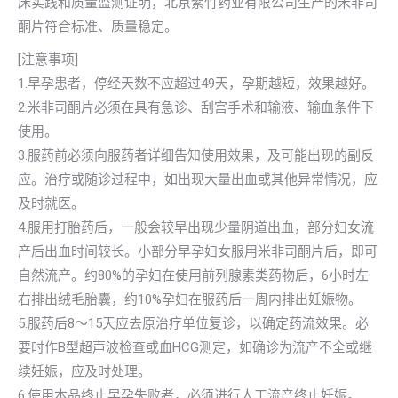
床实践和质量监测证明，北京紫竹药业有限公司生产的米非司
酮片符合标准、质量稳定。
[注意事项]
1.早孕患者，停经天数不应超过49天，孕期越短，效果越好。
2.米非司酮片必须在具有急诊、刮宫手术和输液、输血条件下
使用。
3.服药前必须向服药者详细告知使用效果，及可能出现的副反
应。治疗或随诊过程中，如出现大量出血或其他异常情况，应
及时就医。
4.服用打胎药后，一般会较早出现少量阴道出血，部分妇女流
产后出血时间较长。小部分早孕妇女服用米非司酮片后，即可
自然流产。约80%的孕妇在使用前列腺素类药物后，6小时左
右排出绒毛胎囊，约10%孕妇在服药后一周内排出妊娠物。
5.服药后8～15天应去原治疗单位复诊，以确定药流效果。必
要时作B型超声波检查或血HCG测定，如确诊为流产不全或继
续妊娠，应及时处理。
6.使用本品终止早孕失败者，必须进行人工流产终止妊娠。