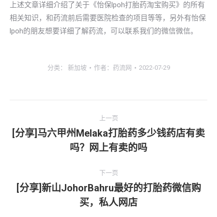
上述文章详细介绍了关于《怡保lpoh打胎药淘宝购买》的所有
相关知识，和药流前后需要医院检查的项目等等，另外有怡保
lpoh的朋友想要详细了解药流，可以联系我们的微信微信。
分类：
新加坡
作者：
药流网
2022-07-29
文
上一页
章
[分享]马六甲州Melaka打胎药多少钱药店有卖
上
吗？网上有卖的吗
导
一
文
航
下一页
章：
[分享]新山JohorBahru最好的打胎药微信购
下
买，私人网店
一