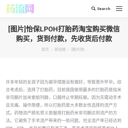
Search
搜
索：
[图片]怡保LPOH打胎药淘宝购买微信
购买，货到付款，先收货后付款
你在这里：
首页
新加坡
[图片]怡…
许多年轻的女孩子因为避孕措施没有做好，导致意外怀孕。综
合考虑后，选择了打胎药，目前我国使用最多的打胎药是指米
非司酮片加米索前列醇，口服终止早期妊娠。因为无需动手术
且无痛、操作简便，所以打胎药是大多数女性选择的流产方
式。药物流产顾名思义是服用打胎药米非司酮达到流产的方
法。它避免了手术流产带来的一些问题，完全流产率已经达到