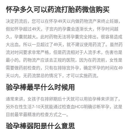
怀孕多久可以药流打胎药微信购买
决定药流后，您可以在怀孕49天以内做药物流产来终止妊娠，
假如怀孕超过49天，子宫内的孕囊会逐渐长大，怀孕时间越
久，孕囊就越大。此时药物无法将孕囊完全排出，很容易造成
大出血。所以一旦超过了49天，就不建议使用药流了。虽然药
流对时间要求非常严格，但是药流相对于人流手术，伤害也是
最小的。药物流产应该去正规的医院，因为在药流前，女性是
需要做药前检查的，只有在排除宫外孕，确定怀孕的时间在49
天以内，无药流禁忌的情况下，才可以实施药流。
验孕棒最早什么时候用
通常来讲，女孩子在排卵期后十天就可以用验孕棒来评测了，
另外在性生活7-10天就能通过检查血HCG明确诊断早孕，这是
目前最早最精准的检查方式之一。
验孕棒弱阳是什么意思