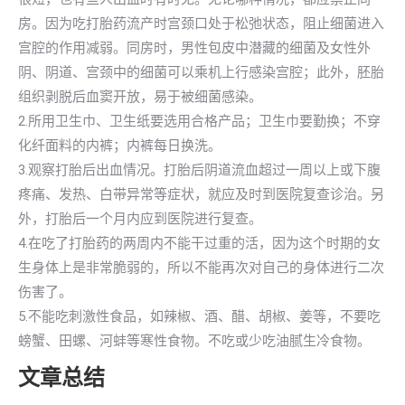
房。因为吃打胎药流产时宫颈口处于松弛状态，阻止细菌进入
宫腔的作用减弱。同房时，男性包皮中潜藏的细菌及女性外
阴、阴道、宫颈中的细菌可以乘机上行感染宫腔；此外，胚胎
组织剥脱后血窦开放，易于被细菌感染。
2.所用卫生巾、卫生纸要选用合格产品；卫生巾要勤换；不穿
化纤面料的内裤；内裤每日换洗。
3.观察打胎后出血情况。打胎后阴道流血超过一周以上或下腹
疼痛、发热、白带异常等症状，就应及时到医院复查诊治。另
外，打胎后一个月内应到医院进行复查。
4.在吃了打胎药的两周内不能干过重的活，因为这个时期的女
生身体上是非常脆弱的，所以不能再次对自己的身体进行二次
伤害了。
5.不能吃刺激性食品，如辣椒、酒、醋、胡椒、姜等，不要吃
螃蟹、田螺、河蚌等寒性食物。不吃或少吃油腻生冷食物。
文章总结