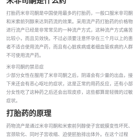
米非司酮是什么药
打胎药米非司酮是中国使用最多的打胎药，一般口服米非司酮
和米索前列醇来达到药流的效果。采用流产药打胎药的价格物
进行流产已经是非常常见的一种流产方式，这种流产方式痛苦
比较小，而且见效快。不过必须要注意怀孕在三个月以上的患
者不适合使用流产药，而且有心脏疾病或者细血管疾病的人群
不可使用流产药。
米非司酮的禁忌症
少部分女性在服用了米非司酮之后，阴道会有少量的出血，接
下来还会有恶心呕吐的症状，这是正常的用药反应，还有小部
分女性吃了这种药之后还会出现皮疹，这些都算是轻微的过敏
症状。
打胎药的原理
药物流产是通过米非司酮和米索前列醇使子宫蜕膜变性坏死、
宫颈软化、同时子宫收缩、迫使胚胎排出体外。在这个过程