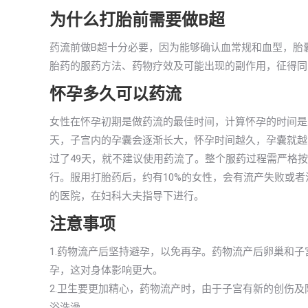
为什么打胎前需要做B超
药流前做B超十分必要，因为能够确认血常规和血型，胎
胎药的服药方法、药物疗效及可能出现的副作用，征得同
怀孕多久可以药流
女性在怀孕初期是做药流的最佳时间，计算怀孕的时间是
天，子宫内的孕囊会逐渐长大，怀孕时间越久，孕囊就越
过了49天，就不建议使用药流了。整个服药过程需严格
行。服用打胎药后，约有10%的女性，会有流产失败或
的医院，在妇科大夫指导下进行。
注意事项
1.药物流产后坚持避孕，以免再孕。药物流产后卵巢和
孕，这对身体影响更大。
2.卫生要更加精心，药物流产时，由于子宫有新的创伤
浴洗澡。