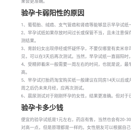
果会更准确。
验孕卡弱阳性的原因
1、葡萄胎、绒癌、支气管癌和肾癌等能够显示早孕试纸
2、早孕试纸如果存放时间过长或保管不当，且未注意保
测结果。
3、育龄妇女出现停经或怀疑怀孕，不要仅哪里有卖米非
见，可以在3天后再次测试。当然，早孕试纸一直弱阳时
4、受精卵着床一般需要一周左右的时间，也就是说，最
高。
5、早孕试打胎药淘宝购买纸一般建议在同房14天以后
周之后仍未来月经，应再次测试。
6、晨尿测试对于刚刚怀孕的女性，结果更准确。但对于
验孕卡多少钱
便宜的验孕试纸是1元左右，药店有售，当然也会有20-
对高一点，但是原理都是一样的。女性朋友可以根据自己