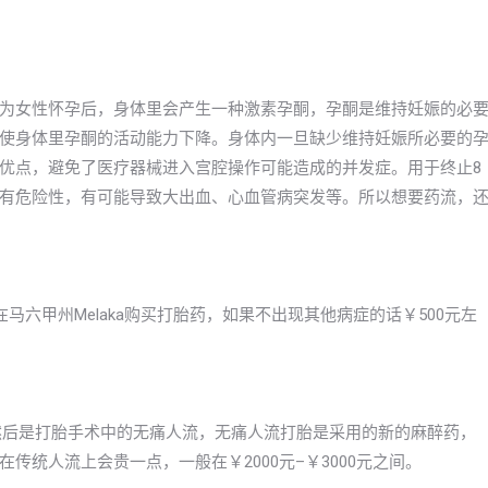
为女性怀孕后，身体里会产生一种激素孕酮，孕酮是维持妊娠的必
使身体里孕酮的活动能力下降。身体内一旦缺少维持妊娠所必要的
优点，避免了医疗器械进入宫腔操作可能造成的并发症。用于终止8
有危险性，有可能导致大出血、心血管病突发等。所以想要药流，
六甲州Melaka购买打胎药，如果不出现其他病症的话￥500元左
右，然后是打胎手术中的无痛人流，无痛人流打胎是采用的新的麻醉药，
统人流上会贵一点，一般在￥2000元–￥3000元之间。