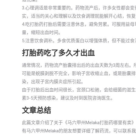
3.心理调适是非常重要的。药物流产后，许多女性都会
实，适当的关心和理解以及饮食调理就能解开心结，恢复
4.吃打胎药打胎后需要注意休息，避免劳累。可服用益
量，缩短出血时间。
5.注意饮食调补。多食优质蛋白以增强体质，但不能过
打胎药吃了多久才出血
通常情况，药物流产胎囊排出后的出血天数为3周左右。
可能是蜕膜剥脱不完全，影响子宫收缩止血，或是胎囊排
染，出现子宫内膜炎症所引起。
由于打胎后出血时间很长，宫颈口松驰，会给细菌的滋生
素3-5天预防感染，建议及时到医院咨询医生。
文章总结
此篇文章介绍了关于《马六甲州Melaka打胎药哪里有
有马六甲州Melaka的朋友想要详细了解药流，可以联系