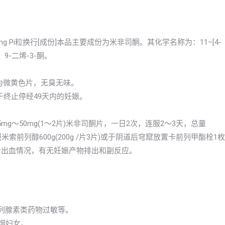
isitong Pi粒换行[成份]本品主要成份为米非司酮。其化学名称为：11–[4-
4，9-二烯-3-酮。
本品为微黄色片，无臭无味。
于终止停经49天内的妊娠。
g～50mg(1～2片)米非司酮片，一日2次，连服2～3天，总量
米索前列醇600g(200g /片3片)或于阴道后穹窟放置卡前列甲酯栓1枚
药后出血情况，有无妊娠产物排出和副反应。
前列腺素类药物过敏等。
吸烟妇女。