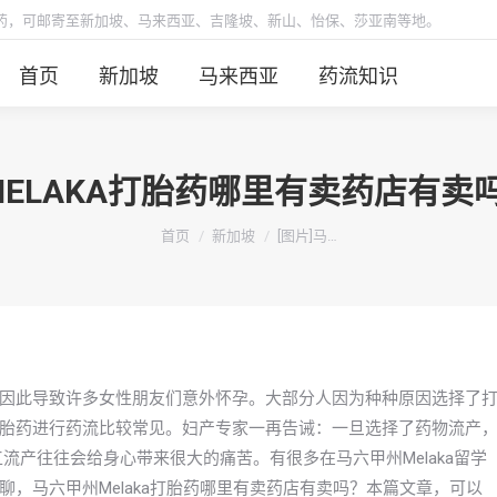
胎药，可邮寄至新加坡、马来西亚、吉隆坡、新山、怡保、莎亚南等地。
首页
新加坡
马来西亚
药流知识
MELAKA打胎药哪里有卖药店有
你在这里：
首页
新加坡
[图片]马…
因此导致许多女性朋友们意外怀孕。大部分人因为种种原因选择了
胎药进行药流比较常见。妇产专家一再告诫：一旦选择了药物流产
流产往往会给身心带来很大的痛苦。有很多在马六甲州Melaka留学
，马六甲州Melaka打胎药哪里有卖药店有卖吗？本篇文章，可以