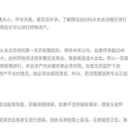
囊大小，怀孕天数，是否宫外孕。了解情况后妇科大夫会详细交待打
意后才可以进行药物流产。
从末次月经的第一天开始算起的，停经49天以内，如果怀孕超过49
大。此时药物无法将孕囊完全排出，很容易造成大出血。所以一旦
按照医嘱进行，并且流产的关键步骤必须住院，在医生的监护下进
者流产不全的情况，就必须去医院清宫。所以，药流需要选择专业正规
子宫功能渐恢复，卵巢按期排卵。如果不坚持做好避孕，很快又会怀
及阴道流血易发生逆行感染，因此未净前禁止盆浴，注意局部卫生，淋