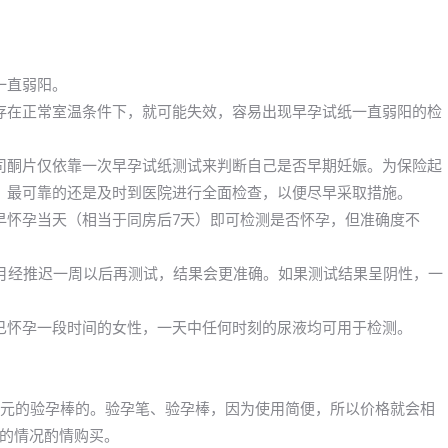
一直弱阳。
存在正常室温条件下，就可能失效，容易出现早孕试纸一直弱阳的检
司酮片仅依靠一次早孕试纸测试来判断自己是否早期妊娠。为保险起
，最可靠的还是及时到医院进行全面检查，以便尽早采取措施。
早怀孕当天（相当于同房后7天）即可检测是否怀孕，但准确度不
或月经推迟一周以后再测试，结果会更准确。如果测试结果呈阴性，一
已怀孕一段时间的女性，一天中任何时刻的尿液均可用于检测。
30元的验孕棒的。验孕笔、验孕棒，因为使用简便，所以价格就会相
的情况酌情购买。