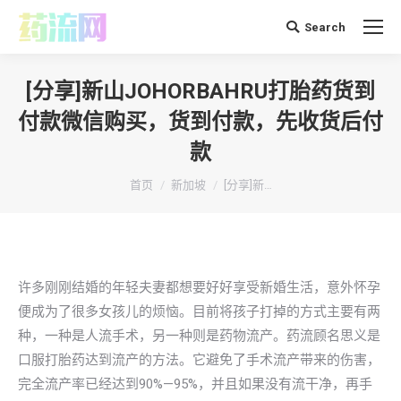
Search
搜
索：
[分享]新山JOHORBAHRU打胎药货到
付款微信购买，货到付款，先收货后付
款
你在这里：
首页
新加坡
[分享]新…
许多刚刚结婚的年轻夫妻都想要好好享受新婚生活，意外怀孕
便成为了很多女孩儿的烦恼。目前将孩子打掉的方式主要有两
种，一种是人流手术，另一种则是药物流产。药流顾名思义是
口服打胎药达到流产的方法。它避免了手术流产带来的伤害，
完全流产率已经达到90%—95%，并且如果没有流干净，再手