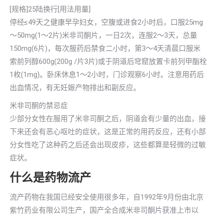
[规格]25陆换行[用法用量]
停经≤49天之健康早孕妇女，空腹或进食2小时后，口服25mg
～50mg(1～2片)米非司酮片，一日2次，连服2～3天，总量
150mg(6片)，每次服药后禁食二小时，第3～4天清晨口服米
索前列醇600g(200g /片3片)或于阴道后穹窟放置卡前列甲酯栓
1枚(1mg)。卧床休息1～2小时，门诊观察6小时。注意用药后
出血情况，有无妊娠产物排出和副反应。
米非司酮的禁忌症
少部分女性在服用了米非司酮之后，阴道会有少量的出血，接
下来还会有恶心呕吐的症状，这是正常的用药反应，还有小部
分女性吃了这种药之后还会出现皮疹，这些都算是轻微的过敏
症状。
什么是药物流产
流产药物在我国已经安全使用很多年，自1992年9月份由北京
紫竹药业有限公司生产，国产全合成米非司酮片获准上市以