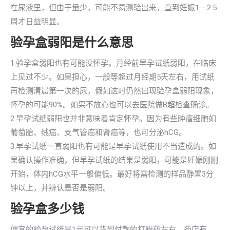
在尿液里，但由于量少，可能不易测验出来，直到妊娠1―2.5
周才日益明显。
验孕盒弱阳是什么意思
1.验孕盒弱阳也有可能没怀孕。月经前早孕试纸弱阳，在临床
上见过不少。如果担心，一般等超过月经期5天左右，用试纸
再检测清晨第一次的尿，假如这时仍然出现验孕盒弱阳现象，
怀孕的可能90%。如果不放心也可以去医院做B超检查确诊。
2.早孕试纸弱阳也并非意味着肯定怀孕。因为有些肿瘤细胞如
葡萄胎、绒癌、支气管癌和肾癌等，也可分泌hCG。
3.早孕试纸一直弱阳也有可能是早孕试纸使用不当造成的。如
果确认操作准确，但早孕试纸的结果是弱阳，可能是妊娠刚刚
开始，体内hCG水平一般偏低。最好将需检测的样品静置3分
钟以上，并辨认是否是弱阳。
验孕盒多少钱
便宜的验孕试纸是1元可以货到付款的打胎药左右，药店有