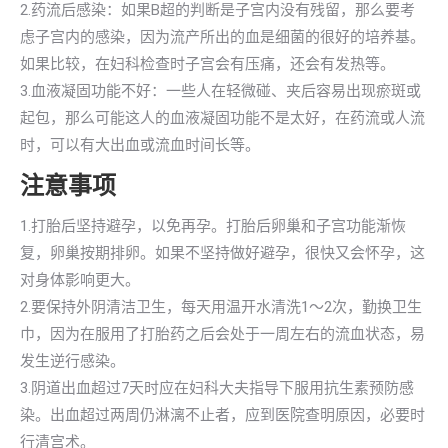
2.药流后感染：如果B超的判断是子宫内没有残留，那么要考
虑子宫内的感染，因为流产所出的血是细菌的很好的培养基。
如果比较，在妇科检查时子宫会有压痛，还会有发热等。
3.血液凝固功能不好：一些人在轻微碰、夹后容易出现瘀斑或
起包，那么可能这人的血液凝固功能不是太好，在药流或人流
时，可以有大出血或流血时间长等。
注意事项
1.打胎后坚持避孕，以免再孕。打胎后卵巢和子宫功能渐恢
复，卵巢按期排卵。如果不坚持做好避孕，很快又会怀孕，这
对身体影响更大。
2.要保持外阴清洁卫生，每天用温开水清洗1～2次，勤换卫生
巾，因为在服用了打胎药之后会处于一周左右的流血状态，易
发生逆行感染。
3.阴道出血超过7天时应在妇科大夫指导下服用抗生素预防感
染。出血超过两周仍淋漓不止者，应到医院查明原因，必要时
行清宫术。