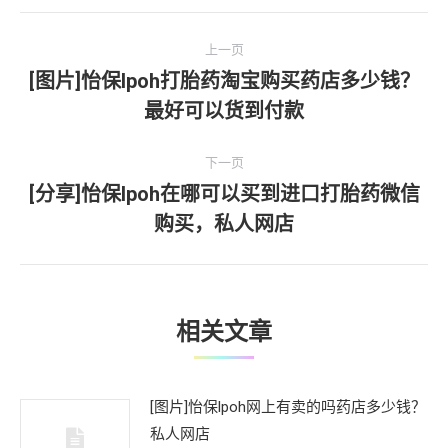
文
上一页
章
[图片]怡保lpoh打胎药淘宝购买药店多少钱？
上
最好可以货到付款
导
一
文
航
下一页
章：
[分享]怡保lpoh在哪可以买到进口打胎药微信
下
购买，私人网店
一
文
章：
相关文章
[图片]怡保lpoh网上有卖的吗药店多少钱？
私人网店