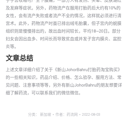
于子宫收缩可产生下腹痛，一部分人有发热、头晕、皮肤潮红
及发麻等症状。另外，药物流产在服用打胎药后大约有10%的
女性，会有流产失败或者流产不全的情况，这样就必须进行清
宫术。此外，药物流产时虽已排出绒毛胎囊，但子宫内的蜕膜
组织则是慢慢排出的，故出血时间较长，平均18~20日。部分
妇女会因出血多、时间长而导致贫血或并发子宫内膜炎、盆腔
炎等。
文章总结
上述文章详细介绍了关于《新山JohorBahru打胎药淘宝购买》
的一些相关知识，药品介绍、价格、怎么验孕、服用方法、常
见问题、注意事项等等，另外有新山JohorBahru的朋友想要详
细了解药流，可以联系我们的微信微信。
分类：
新加坡
作者：
药流网
2022-08-03