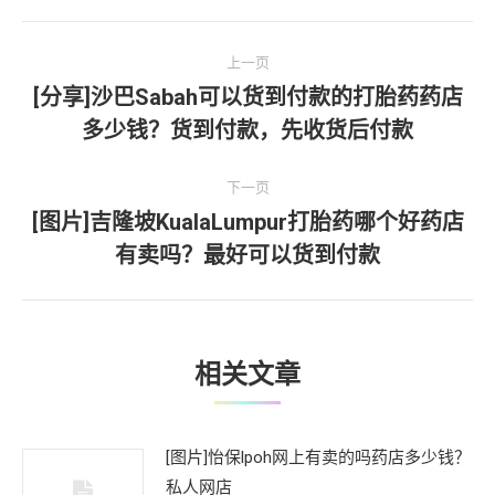
文
上一页
章
[分享]沙巴Sabah可以货到付款的打胎药药店
上
多少钱？货到付款，先收货后付款
导
一
文
航
下一页
章：
[图片]吉隆坡KualaLumpur打胎药哪个好药店
下
有卖吗？最好可以货到付款
一
文
章：
相关文章
[图片]怡保lpoh网上有卖的吗药店多少钱？
私人网店