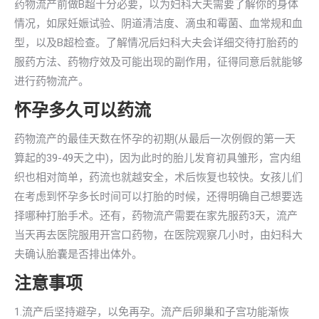
药物流产前做B超十分必要，以为妇科大夫需要了解你的身体
情况，如尿妊娠试验、阴道清洁度、滴虫和霉菌、血常规和血
型，以及B超检查。了解情况后妇科大夫会详细交待打胎药的
服药方法、药物疗效及可能出现的副作用，征得同意后就能够
进行药物流产。
怀孕多久可以药流
药物流产的最佳天数在怀孕的初期(从最后一次例假的第一天
算起的39-49天之中)，因为此时的胎儿发育初具雏形，宫内组
织也相对简单，药流也就越安全，术后恢复也较快。女孩儿们
在考虑到怀孕多长时间可以打胎的时候，还得明确自己想要选
择哪种打胎手术。还有，药物流产需要在家先服药3天，流产
当天再去医院服用开宫口药物，在医院观察几小时，由妇科大
夫确认胎囊是否排出体外。
注意事项
1.流产后坚持避孕，以免再孕。流产后卵巢和子宫功能渐恢