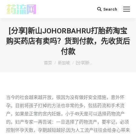
Search
搜
索：
[分享]新山JOHORBAHRU打胎药淘宝
购买药店有卖吗？货到付款，先收货后
付款
你在这里：
首页
新加坡
[分享]新…
当今的社会越来越开放，很因为没有做好安全措施，意外怀
孕。目前将孩子打掉的方法也非常的多，包括药流和手术流
产，如果是正常的宫内妊娠，小于49天是可以选择药物流产
的。妇产专家一再告诫：一旦选择了药物流产，要牢记，必须
控制怀孕天数，孕期越短越好;因为人工流产往往会给身心带来