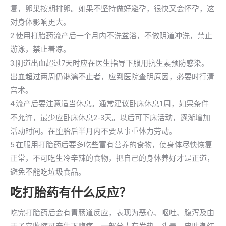
复，卵巢按期排卵。如果不坚持做好避孕，很快又会怀孕，这
对身体影响更大。
2.使用打胎药流产后一个月内不洗盆浴，不做阴道冲洗，禁止
游泳，禁止着凉。
3.阴道出血超过7天时应在医生指导下服用抗生素预防感染。
出血超过两周仍淋漓不止者，应到医院查明原因，必要时行清
宫术。
4.流产后要注意适当休息。通常建议卧床休息1周，如果条件
不允许，最少应卧床休息2-3天。以后可下床活动，逐渐增加
活动时间。在堕胎后半月内不要从事重体力劳动。
5.在服用打胎药后要多吃些富有营养的食物，使身体尽快恢复
正常，不可吃生冷辛辣的食物，把自己的身体养好才是正道，
避免不能吃垃圾食品。
吃打胎药有什么反应？
吃完打胎药后会有胃肠道反应，表现为恶心、呕吐、腹泻及由