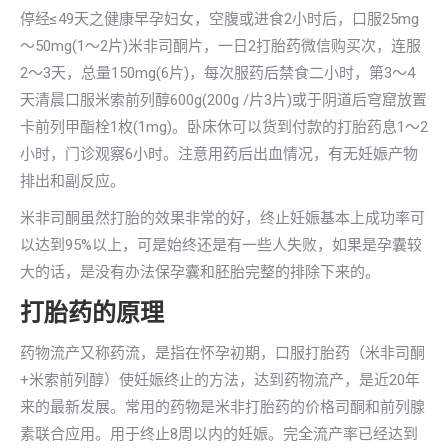
停经≤49天之健康早孕妇女，空腹或进食2小时后，口服25mg
～50mg(1～2片)米非司酮片，一日2打胎药微信购买次，连服
2～3天，总量150mg(6片)，每次服药后禁食二小时，第3～4
天清晨口服米索前列醇600g(200g /片3片)或于阴道后穹窟放置
卡前列甲酯栓1枚(1mg)。卧床休可以货到付款的打胎药息1～2
小时，门诊观察6小时。注意用药后出血情况，有无妊娠产物
排出和副反应。
米非司酮虽然打胎的效果非常的好，终止妊娠基本上成功率可
以达到95%以上，可是始终还是有一些人失败，如果是孕囊较
大的话，是没有办法保孕囊和胚胎完整的排除下来的。
打胎药的原理
药物流产又称药流，是指在怀孕初期，口服打胎药（米非司酮
+米索前列醇）使妊娠终止的方法，达到药物流产，是近20年
来的最新发展。常用的药物是米非打胎药的价格司酮和前列腺
素联合应用。用于终止8周以内的妊娠。完全流产率已经达到