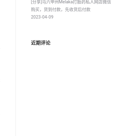
[分享]马六甲州Melaka打胎药私人网店微信
购买，货到付款，先收货后付款
2023-04-09
近期评论
医
是
产
女