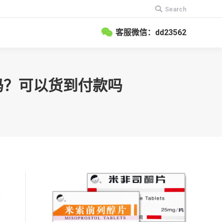
搜
Search
索：
客服微信：dd23562
卖吗？可以货到付款吗
已
过
术