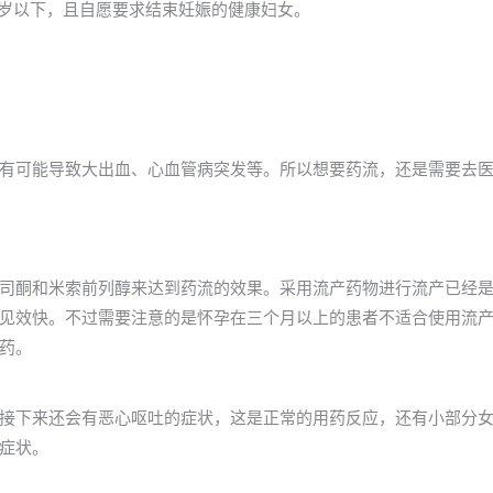
40岁以下，且自愿要求结束妊娠的健康妇女。
有可能导致大出血、心血管病突发等。所以想要药流，还是需要去
司酮和米索前列醇来达到药流的效果。采用流产药物进行流产已经
见效快。不过需要注意的是怀孕在三个月以上的患者不适合使用流
药。
接下来还会有恶心呕吐的症状，这是正常的用药反应，还有小部分
症状。