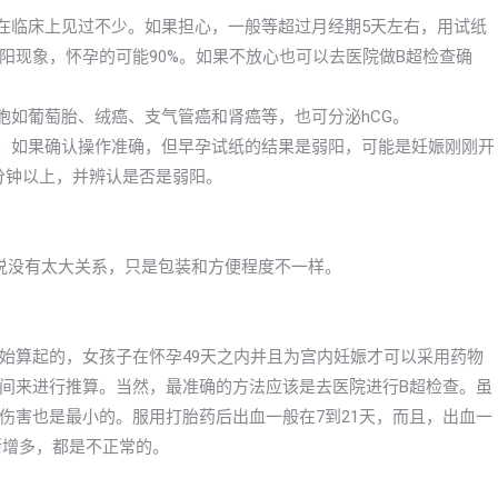
，在临床上见过不少。如果担心，一般等超过月经期5天左右，用试纸
阳现象，怀孕的可能90%。如果不放心也可以去医院做B超检查确
胞如葡萄胎、绒癌、支气管癌和肾癌等，也可分泌hCG。
的。如果确认操作准确，但早孕试纸的结果是弱阳，可能是妊娠刚刚开
分钟以上，并辨认是否是弱阳。
以说没有太大关系，只是包装和方便程度不一样。
始算起的，女孩子在怀孕49天之内并且为宫内妊娠才可以采用药物
间来进行推算。当然，最准确的方法应该是去医院进行B超检查。虽
伤害也是最小的。服用打胎药后出血一般在7到21天，而且，出血一
渐增多，都是不正常的。