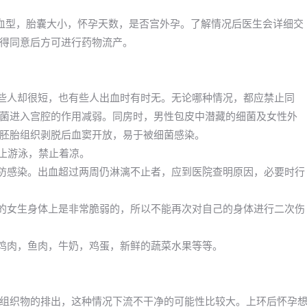
血型，胎囊大小，怀孕天数，是否宫外孕。了解情况后医生会详细交
得同意后方可进行药物流产。
有些人却很短，也有些人出血时有时无。无论哪种情况，都应禁止同
菌进入宫腔的作用减弱。同房时，男性包皮中潜藏的细菌及女性外
胚胎组织剥脱后血窦开放，易于被细菌感染。
禁止游泳，禁止着凉。
预防感染。出血超过两周仍淋漓不止者，应到医院查明原因，必要时行
期的女生身体上是非常脆弱的，所以不能再次对自己的身体进行二次伤
像鸡肉，鱼肉，牛奶，鸡蛋，新鲜的蔬菜水果等等。
组织物的排出，这种情况下流不干净的可能性比较大。上环后怀孕