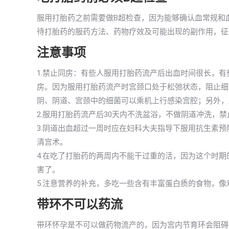
服用打胎药之前需要做B超检查，因为能够确认血常规和
待打胎药的服药方法、药物疗效及可能出现的副作用，征
注意事项
1.禁止同房：有些人服用打胎药流产后出血时间很长，
房。因为服用打胎药流产时宫颈口处于松弛状态，阻止细
阴、阴道、宫颈中的细菌可以乘机上行感染宫腔；另外，
2.服用打胎药流产后30天内不洗盆浴，不做阴道冲洗，
3.阴道出血超过一周时应在妇科大夫指导下服用抗生素
清宫术。
4.在吃了打胎药的两周内不能干过重的活，因为这个时
害了。
5.注意营养的补充，多吃一些含有丰富蛋白质的食物，
带环不可以药流
带环怀孕是不可以做药物流产的，因为宫内节育环会阻碍