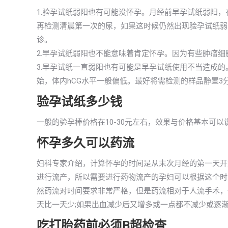
1.验孕试纸弱阳也有可能没怀孕。月经前早孕试纸弱阳
再检测清晨第一次的尿，如果这时候仍然出现验孕试纸弱
诊。
2.早孕试纸弱阳也不能意味着肯定怀孕。因为有些肿瘤细
3.早孕试纸一直弱阳也有可能是早孕试纸使用不当造成
始，体内hCG水平一般偏低。最好将需检测的样品静置3
验孕试纸多少钱
一般的验孕棒价格在10-30元左右，效果与价格基本可
怀孕多久可以药流
妇科专家介绍，计算怀孕的时间是从末次月经的第一天开
进行流产，所以需要进行药物流产的孕妇可以根据这个时
然药流对时间要求非常严格，但是药流相对于人流手术，
天比一天少;如果出血减少后又增多或一点都不减少或逐
吃打胎药前必须B超检查