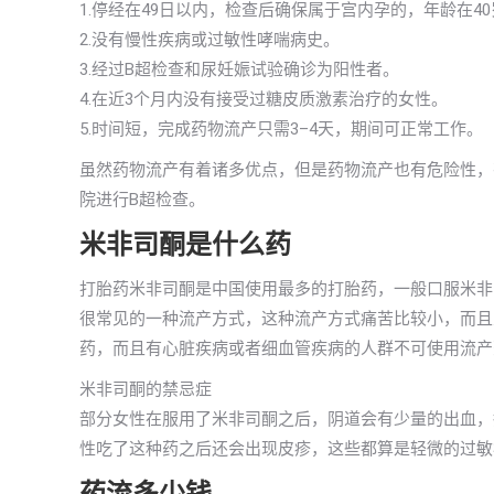
1.停经在49日以内，检查后确保属于宫内孕的，年龄在
2.没有慢性疾病或过敏性哮喘病史。
3.经过B超检查和尿妊娠试验确诊为阳性者。
4.在近3个月内没有接受过糖皮质激素治疗的女性。
5.时间短，完成药物流产只需3–4天，期间可正常工作。
虽然药物流产有着诸多优点，但是药物流产也有危险性，
院进行B超检查。
米非司酮是什么药
打胎药米非司酮是中国使用最多的打胎药，一般口服米非
很常见的一种流产方式，这种流产方式痛苦比较小，而且
药，而且有心脏疾病或者细血管疾病的人群不可使用流产
米非司酮的禁忌症
部分女性在服用了米非司酮之后，阴道会有少量的出血，
性吃了这种药之后还会出现皮疹，这些都算是轻微的过敏