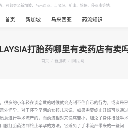
胎药，可邮寄至新加坡、马来西亚、吉隆坡、新山、怡保、莎亚南等地。
首页
新加坡
马来西亚
药流知识
ALAYSIA打胎药哪里有卖药店有
你在这里：
首页
新加坡
[图片]马…
，很多的小年轻在谈恋爱的时候就会克制不住自己的行为，或者是
意外怀孕。对于怀孕早期的女孩儿来说，如果需要终止妊娠可以通
愿意进行手术流产的，而药流相对来说痛苦小，避免了身体接触手
口服打胎药达到终止早孕的方法。它避免了手术流产带来的一些问