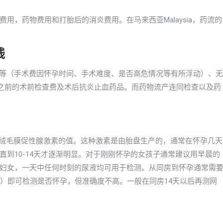
用，药物费用和打胎后的消炎费用。在马来西亚Malaysia，药流的
钱
000元不等（手术费因怀孕时间、手术难度、是否高危情况等有所浮动）、无
药流之前的术前检查费及术后抗炎止血药品。而药物流产连同检查以及药
体绒毛膜促性腺激素的值。这种激素是由胎盘生产的，通常在怀孕几天
到10-14天才逐渐明显。对于刚刚怀孕的女孩子通常建议用早晨的
妇女，一天中任何时刻的尿液均可用于检测。从同房到怀孕通常需
天）即可检测是否怀孕，但准确度不高。一般在同房14天以后再测网