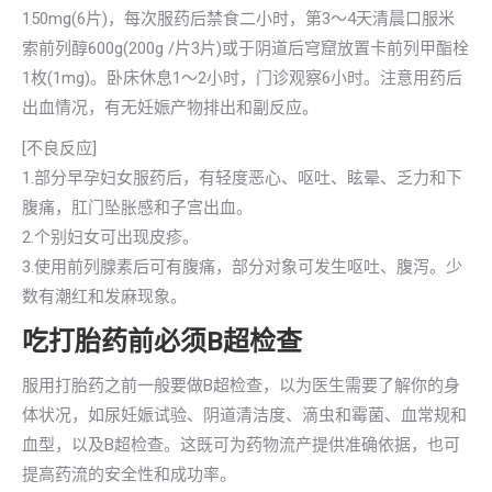
150mg(6片)，每次服药后禁食二小时，第3～4天清晨口服米
索前列醇600g(200g /片3片)或于阴道后穹窟放置卡前列甲酯栓
1枚(1mg)。卧床休息1～2小时，门诊观察6小时。注意用药后
出血情况，有无妊娠产物排出和副反应。
[不良反应]
1.部分早孕妇女服药后，有轻度恶心、呕吐、眩晕、乏力和下
腹痛，肛门坠胀感和子宫出血。
2.个别妇女可出现皮疹。
3.使用前列腺素后可有腹痛，部分对象可发生呕吐、腹泻。少
数有潮红和发麻现象。
吃打胎药前必须B超检查
服用打胎药之前一般要做B超检查，以为医生需要了解你的身
体状况，如尿妊娠试验、阴道清洁度、滴虫和霉菌、血常规和
血型，以及B超检查。这既可为药物流产提供准确依据，也可
提高药流的安全性和成功率。