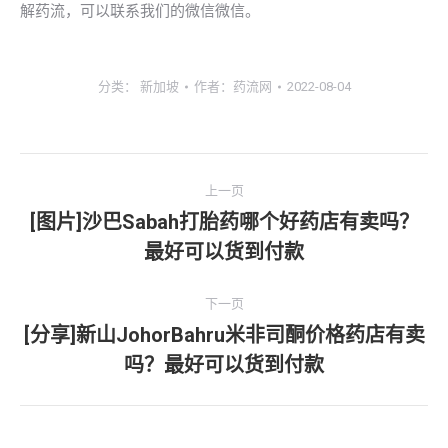
解药流，可以联系我们的微信微信。
分类：
新加坡
作者：
药流网
2022-08-04
文
上一页
章
[图片]沙巴Sabah打胎药哪个好药店有卖吗？
上
最好可以货到付款
导
一
文
航
下一页
章：
[分享]新山JohorBahru米非司酮价格药店有卖
下
吗？最好可以货到付款
一
文
章：