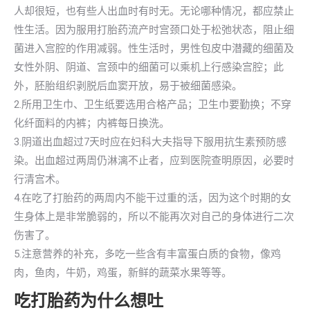
人却很短，也有些人出血时有时无。无论哪种情况，都应禁止
性生活。因为服用打胎药流产时宫颈口处于松弛状态，阻止细
菌进入宫腔的作用减弱。性生活时，男性包皮中潜藏的细菌及
女性外阴、阴道、宫颈中的细菌可以乘机上行感染宫腔；此
外，胚胎组织剥脱后血窦开放，易于被细菌感染。
2.所用卫生巾、卫生纸要选用合格产品；卫生巾要勤换；不穿
化纤面料的内裤；内裤每日换洗。
3.阴道出血超过7天时应在妇科大夫指导下服用抗生素预防感
染。出血超过两周仍淋漓不止者，应到医院查明原因，必要时
行清宫术。
4.在吃了打胎药的两周内不能干过重的活，因为这个时期的女
生身体上是非常脆弱的，所以不能再次对自己的身体进行二次
伤害了。
5.注意营养的补充，多吃一些含有丰富蛋白质的食物，像鸡
肉，鱼肉，牛奶，鸡蛋，新鲜的蔬菜水果等等。
吃打胎药为什么想吐