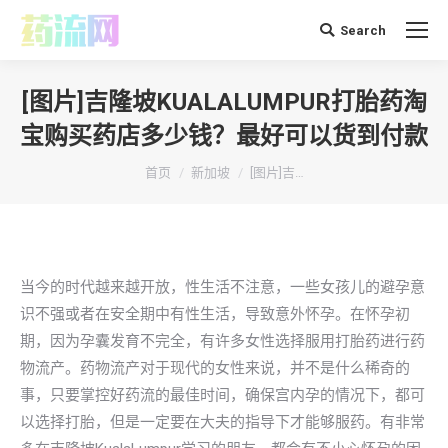
Search
搜
索：
[图片]吉隆坡KUALALUMPUR打胎药淘
宝购买药店多少钱？最好可以货到付款
你在这里：
首页
新加坡
[图片]吉…
当今的时代越来越开放，性生活不注意，一些女孩儿的避孕意
识不强或者在安全期中有性生活，导致意外怀孕。在怀孕初
期，因为孕囊发育不完全，有许多女性选择服用打胎药进行药
物流产。药物流产对于现代的女性来说，并不是什么稀奇的
事，只要掌控好药流的最佳时间，确保宫内孕的情况下，都可
以选择打胎，但是一定要在大夫的指导下才能够服药。有非常