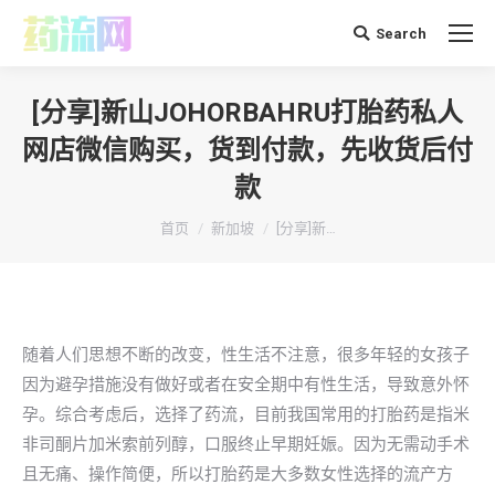
Search
搜
索：
[分享]新山JOHORBAHRU打胎药私人
网店微信购买，货到付款，先收货后付
款
你在这里：
首页
新加坡
[分享]新…
随着人们思想不断的改变，性生活不注意，很多年轻的女孩子
因为避孕措施没有做好或者在安全期中有性生活，导致意外怀
孕。综合考虑后，选择了药流，目前我国常用的打胎药是指米
非司酮片加米索前列醇，口服终止早期妊娠。因为无需动手术
且无痛、操作简便，所以打胎药是大多数女性选择的流产方