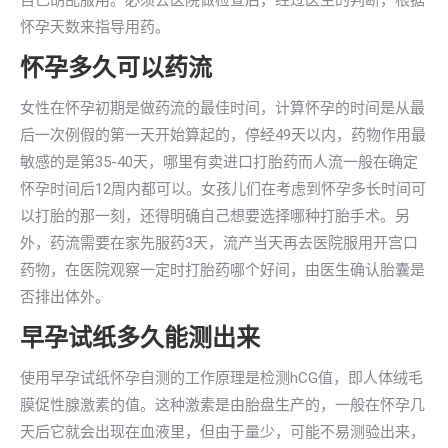
自己胡乱服用。必须去医院做检查后，经过医生的判断，根据
怀孕天数来指导用药。
怀孕多久可以药流
女性在怀孕初期是做药流的最佳时间，计算怀孕的时间是从最
后一次例假的第一天开始算起的，停经49天以内，药物作用最
敏感的是第35-40天，哪里有卖进口打胎药而人流一般在确定
怀孕时间后12周内都可以。女孩儿们在考虑到怀孕多长时间可
以打胎的那一刻，还得明确自己想要选择哪种打胎手术。另
外，药流需要在家先服药3天，流产当天再去医院服用开宫口
药物，在医院观察一定时打胎药哪个好间，由医生确认胎囊是
否排出体外。
早孕试纸多久能测出来
使用早孕试纸怀孕自测的工作原理是检测hCG值，即人体绒毛
膜促性腺激素的值。这种激素是由胎盘生产的，一般在怀孕几
天后它就会出现在血液里，但由于量少，可能不易测验出来，