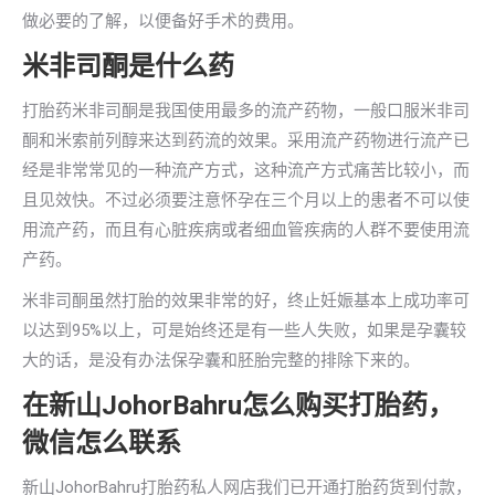
做必要的了解，以便备好手术的费用。
米非司酮是什么药
打胎药米非司酮是我国使用最多的流产药物，一般口服米非司
酮和米索前列醇来达到药流的效果。采用流产药物进行流产已
经是非常常见的一种流产方式，这种流产方式痛苦比较小，而
且见效快。不过必须要注意怀孕在三个月以上的患者不可以使
用流产药，而且有心脏疾病或者细血管疾病的人群不要使用流
产药。
米非司酮虽然打胎的效果非常的好，终止妊娠基本上成功率可
以达到95%以上，可是始终还是有一些人失败，如果是孕囊较
大的话，是没有办法保孕囊和胚胎完整的排除下来的。
在新山JohorBahru怎么购买打胎药，
微信怎么联系
新山JohorBahru打胎药私人网店我们已开通打胎药货到付款，