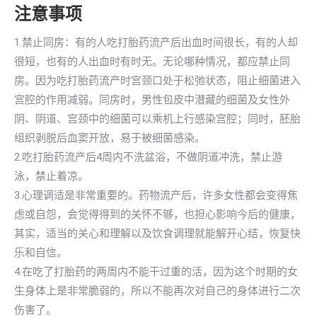
注意事项
1.禁止同房：有的人吃打胎药流产后出血时间很长，有的人却
很短，也有的人出血时有时无。无论哪种情况，都应禁止同
房。因为吃打胎药流产时宫颈口处于松弛状态，阻止细菌进入
宫腔的作用减弱。同房时，男性包皮中潜藏的细菌及女性外
阴、阴道、宫颈中的细菌可以乘机上行感染宫腔；同时，胚胎
组织剥脱后血窦开放，易于被细菌感染。
2.吃打胎药流产后4周内不洗盆浴，不做阴道冲洗，禁止游
泳，禁止着凉。
3.心理调适是非常重要的。药物流产后，许多女性都会变得焦
虑或自怨，会觉得得到的关怀不够，也担心影响今后的健康，
其实，适当的关心和理解以及饮食调理就能解开心结，恢复快
乐和自信。
4.在吃了打胎药的两周内不能干过重的活，因为这个时期的女
生身体上是非常脆弱的，所以不能再次对自己的身体进行二次
伤害了。