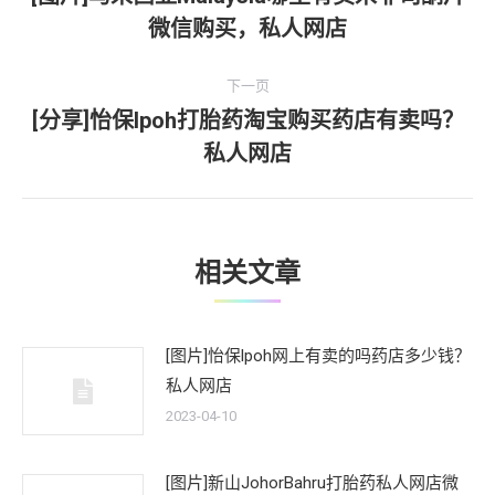
上
微信购买，私人网店
导
一
文
航
下一页
章：
[分享]怡保lpoh打胎药淘宝购买药店有卖吗？
下
私人网店
一
文
章：
相关文章
[图片]怡保lpoh网上有卖的吗药店多少钱？
私人网店
2023-04-10
[图片]新山JohorBahru打胎药私人网店微