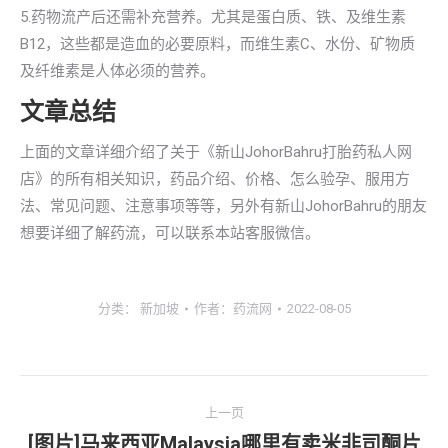
5.药物流产后还需补充营养。尤其是蛋白质、铁、及维生素
B12，这些都是造血的必要原料，而维生素C、水份、矿物质
及纤维素是人体必须的营养。
文章总结
上面的文章详细介绍了关于《新山JohorBahru打胎药私人网
店》的所有相关知识，药品介绍、价格、怎么验孕、服用方
法、常见问题、注意事项等等，另外有新山JohorBahru的朋友
想要详细了解药流，可以联系本站客服微信。
分类：
新加坡
作者：
药流网
2022-08-05
文
上一页
章
[图片]马来西亚Malaysia哪里有卖米非司酮片