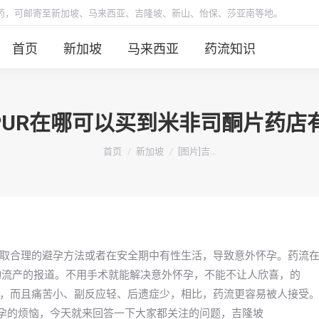
胎药，可邮寄至新加坡、马来西亚、吉隆坡、新山、怡保、莎亚南等地。
首页
新加坡
马来西亚
药流知识
LUMPUR在哪可以买到米非司酮片药
你在这里：
首页
新加坡
[图片]吉…
取合理的避孕方法或者在安全期中有性生活，导致意外怀孕。药流
药物流产的报道。不用手术就能解决意外怀孕，不能不让人欣喜，的
，而且痛苦小、副反应轻、后遗症少，相比，药流更容易被人接受
意外怀孕的烦恼，今天就来回答一下大家都关注的问题，吉隆坡