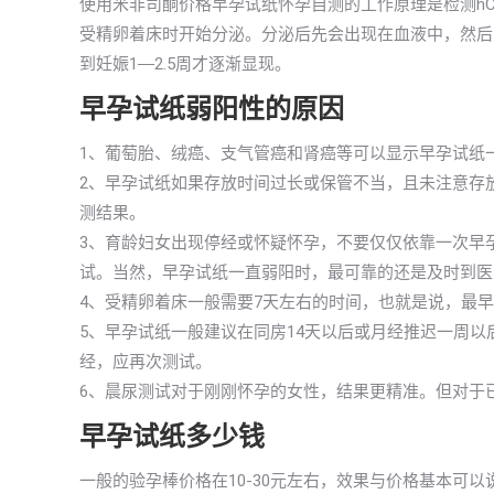
使用米非司酮价格早孕试纸怀孕自测的工作原理是检测h
受精卵着床时开始分泌。分泌后先会出现在血液中，然后
到妊娠1―2.5周才逐渐显现。
早孕试纸弱阳性的原因
1、葡萄胎、绒癌、支气管癌和肾癌等可以显示早孕试纸
2、早孕试纸如果存放时间过长或保管不当，且未注意存
测结果。
3、育龄妇女出现停经或怀疑怀孕，不要仅仅依靠一次早
试。当然，早孕试纸一直弱阳时，最可靠的还是及时到医
4、受精卵着床一般需要7天左右的时间，也就是说，最
5、早孕试纸一般建议在同房14天以后或月经推迟一周
经，应再次测试。
6、晨尿测试对于刚刚怀孕的女性，结果更精准。但对于
早孕试纸多少钱
一般的验孕棒价格在10-30元左右，效果与价格基本可