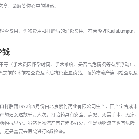
本篇文章，会解答你心中的疑惑。
费用，药物费用和打胎后的消炎费用。在吉隆坡KualaLumpur，
少钱
1000元不等（手术费因怀孕时间、手术难度、是否高危情况等有所浮动）、
或药流之前的术前检查费及术后抗炎止血药品。而药物流产连同检查以及
打胎药1992年9月份由北京紫竹药业有限公司生产，国产全合成米
产的妇女达数千万人次。打胎药具有安全、高效、无需手术、无痛
药物抗早孕。虽然药物流产有着诸多好处，但是药物流产也有危险
，还是需要去医院进行B超检查。