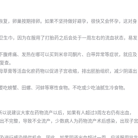
渐恢复，卵巢按期排卵。如果不坚持做好避孕，很快又会怀孕，这对身
换卫生巾，因为在服用了打胎药之后会处于一周左右的流血状态，易发
或下腹疼痛、发热在哪可以买到米非司酮片、白带异常等症状，就应及
复查。
益母草膏等活血化瘀药物以促进子宫收缩，排出胚胎组织，减少阴道出
不要吃螃蟹、田螺、河蚌等寒性食物。不吃或少吃油腻生冷食物。
所以说建议大家在药物流产以后，如果有人超过3周左右仍有出血，
出不完整，导致不全流产，少数病人为药物流产术后感染，出现子
及逆行感染提供机会。因此，如果阴道出血超过一周，应该服用抗