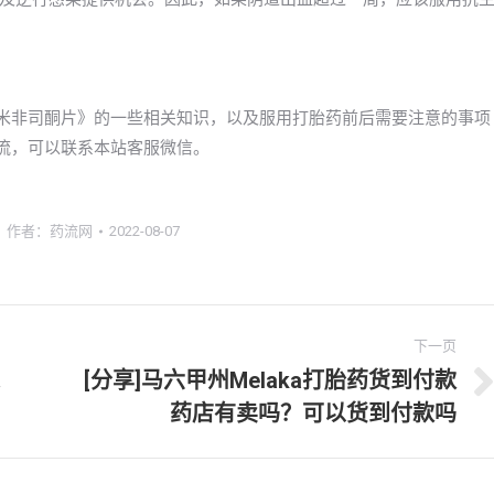
以买到米非司酮片》的一些相关知识，以及服用打胎药前后需要注意的事项
解药流，可以联系本站客服微信。
作者：
药流网
2022-08-07
下一页
[分享]马六甲州Melaka打胎药货到付款
下
药店有卖吗？可以货到付款吗
一
文
章：