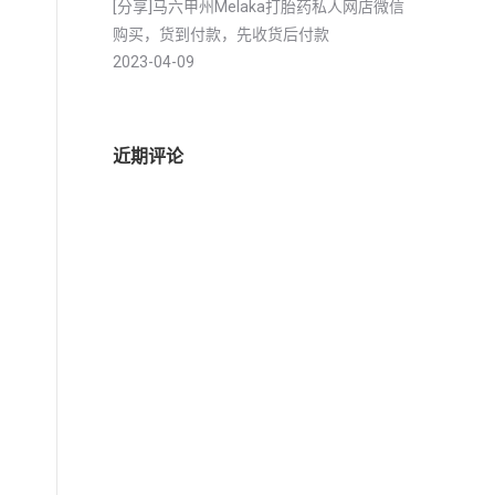
[分享]马六甲州Melaka打胎药私人网店微信
购买，货到付款，先收货后付款
2023-04-09
近期评论
产
用