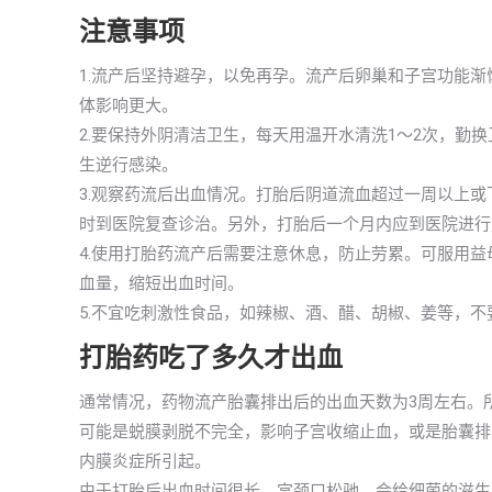
注意事项
1.流产后坚持避孕，以免再孕。流产后卵巢和子宫功能
体影响更大。
2.要保持外阴清洁卫生，每天用温开水清洗1～2次，勤
生逆行感染。
3.观察药流后出血情况。打胎后阴道流血超过一周以上
时到医院复查诊治。另外，打胎后一个月内应到医院进行
4.使用打胎药流产后需要注意休息，防止劳累。可服用
血量，缩短出血时间。
5.不宜吃刺激性食品，如辣椒、酒、醋、胡椒、姜等，
打胎药吃了多久才出血
通常情况，药物流产胎囊排出后的出血天数为3周左右。
可能是蜕膜剥脱不完全，影响子宫收缩止血，或是胎囊排
内膜炎症所引起。
由于打胎后出血时间很长，宫颈口松驰，会给细菌的滋生