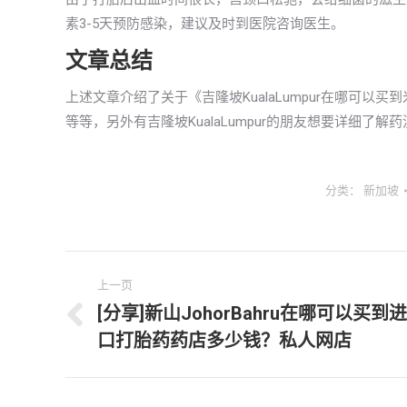
素3-5天预防感染，建议及时到医院咨询医生。
文章总结
上述文章介绍了关于《吉隆坡KualaLumpur在哪可
等等，另外有吉隆坡KualaLumpur的朋友想要详细了
分类：
新加坡
文
上一页
章
[分享]新山JohorBahru在哪可以买到进
上
口打胎药药店多少钱？私人网店
导
一
文
航
章：