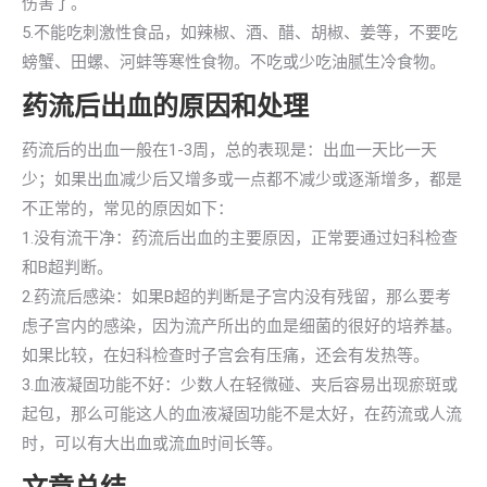
伤害了。
5.不能吃刺激性食品，如辣椒、酒、醋、胡椒、姜等，不要吃
螃蟹、田螺、河蚌等寒性食物。不吃或少吃油腻生冷食物。
药流后出血的原因和处理
药流后的出血一般在1-3周，总的表现是：出血一天比一天
少；如果出血减少后又增多或一点都不减少或逐渐增多，都是
不正常的，常见的原因如下：
1.没有流干净：药流后出血的主要原因，正常要通过妇科检查
和B超判断。
2.药流后感染：如果B超的判断是子宫内没有残留，那么要考
虑子宫内的感染，因为流产所出的血是细菌的很好的培养基。
如果比较，在妇科检查时子宫会有压痛，还会有发热等。
3.血液凝固功能不好：少数人在轻微碰、夹后容易出现瘀斑或
起包，那么可能这人的血液凝固功能不是太好，在药流或人流
时，可以有大出血或流血时间长等。