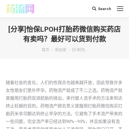
Search
搜
索：
[分享]怡保LPOH打胎药微信购买药店
有卖吗？最好可以货到付款
你在这里：
首页
新加坡
[分享]怡…
随着社会的变化，人们的性观念也越来越开放，因此导致许多
女性朋友们意外怀孕。药物流产就成了不二之选。药物流产就
是服用打胎药促进胚胎的排出，来代替人流手术的方法来到达
终止妊娠的目的。药物流产顾名思义是服用打胎药微信购买打
胎药米非司酮达到终止早孕的方法。它避免了手术流产带来的
一些问题，完全流产率已经达到90%—95%，并且如果没有流