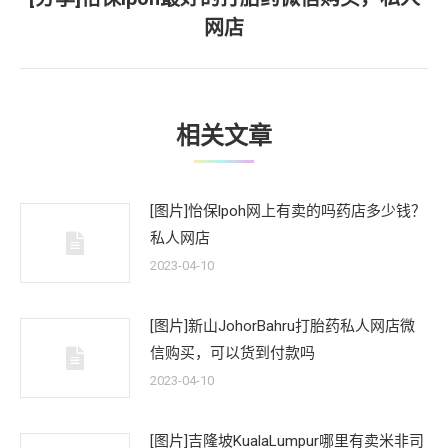
下
网店
一
文
章：
相关文章
[图片]怡保lpoh网上有卖的吗药店多少钱？
私人网店
2023-04-10
[图片]新山JohorBahru打胎药私人网店微
信购买，可以货到付款吗
2023-04-10
[图片]吉隆坡KualaLumpur哪里有卖米非司