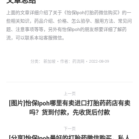
文章总结
上面的文章详细介绍了关于《怡保lpoh打胎药微信购买》的一
些相关知识，药品介绍、价格、怎么验孕、服用方法、常见问
题、注意事项等等，另外有怡保lpoh的朋友想要详细了解药
流，可以联系本站客服微信。
分类：
新加坡
作者：
药流网
2022-08-09
文
上一页
章
[图片]怡保lpoh哪里有卖进口打胎药药店有卖
上
吗？货到付款，先收货后付款
导
一
文
航
下一页
章：
[分享]怡保lpoh最好的打胎药微信购买，私人