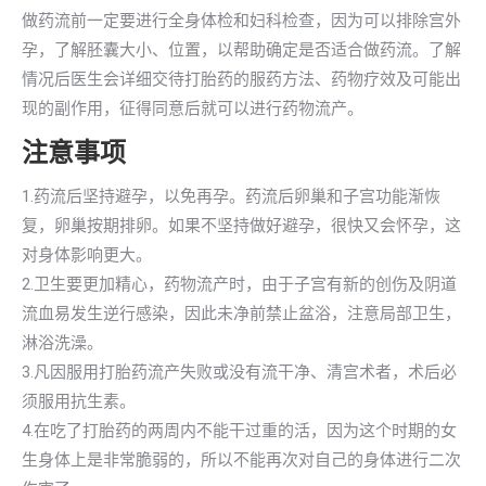
做药流前一定要进行全身体检和妇科检查，因为可以排除宫外
孕，了解胚囊大小、位置，以帮助确定是否适合做药流。了解
情况后医生会详细交待打胎药的服药方法、药物疗效及可能出
现的副作用，征得同意后就可以进行药物流产。
注意事项
1.药流后坚持避孕，以免再孕。药流后卵巢和子宫功能渐恢
复，卵巢按期排卵。如果不坚持做好避孕，很快又会怀孕，这
对身体影响更大。
2.卫生要更加精心，药物流产时，由于子宫有新的创伤及阴道
流血易发生逆行感染，因此未净前禁止盆浴，注意局部卫生，
淋浴洗澡。
3.凡因服用打胎药流产失败或没有流干净、清宫术者，术后必
须服用抗生素。
4.在吃了打胎药的两周内不能干过重的活，因为这个时期的女
生身体上是非常脆弱的，所以不能再次对自己的身体进行二次