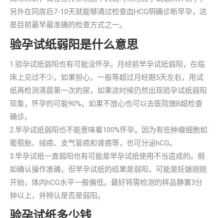
另外在同房后7-10天就能够通过检查血HCG明确诊断早孕，这
是目前最早最准确的检查方式之一。
验孕试纸弱阳是什么意思
1.验孕试纸弱阳也有可能没怀孕。月经前早孕试纸弱阳，在临
床上见过不少。如果担心，一般等超过月经期5天左右，用试
纸再检测清晨第一次的尿，如果这时候仍然出现验孕试纸弱阳
现象，怀孕的可能90%。如果不放心也可以去医院做B超检查
确诊。
2.早孕试纸弱阳也不能意味着100%怀孕。因为有些肿瘤细胞如
葡萄胎、绒癌、支气管癌和肾癌等，也可分泌hCG。
3.早孕试纸一直弱阳也有可能是早孕试纸使用不当造成的。假
如确认操作准确，但早孕试纸的结果是弱阳，可能是妊娠刚刚
开始，体内hCG水平一般偏低。最好将需检测的样品静置3分
钟以上，并辨认是否是弱阳。
验孕试纸多少钱