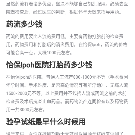
虽然药流有着诸多优点，坚决不能够自己胡乱服用。必须去医
院做检查后，经过医生的判断，根据怀孕天数来指导用药。
药流多少钱
药流的费用要比人流的费用低，主要有药物打胎前的检查费
用，药物费用和打胎后的消炎费用。在怡保lpoh，药流的价格
可能会高一点，大概1000元左右。
怡保lpoh医院打胎药多少钱
在怡保lpoh的医院，普通人工流产800-1000元不等（手术费因
怀孕时间、手术难度、是否高危情况等有所浮动）、无痛人流
1500-2000元不等。以上费用并不包括人流或药流之前的术前
检查费及术后抗炎止血药品。而药物流产连同检查以及药物费
用一共3000元左右。
验孕试纸最早什么时候用
通常来讲，女性在排卵期后十天就可以用验孕试纸来评测了，