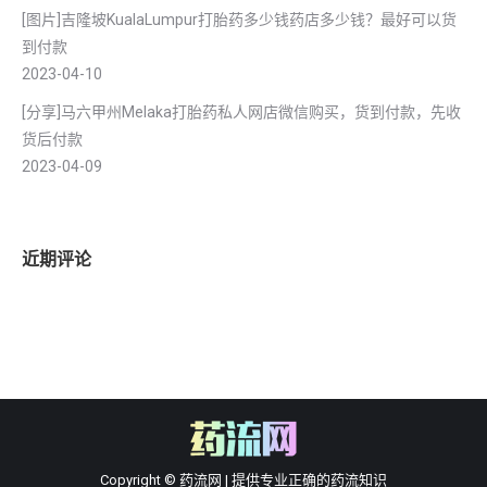
[图片]吉隆坡KualaLumpur打胎药多少钱药店多少钱？最好可以货
到付款
2023-04-10
[分享]马六甲州Melaka打胎药私人网店微信购买，货到付款，先收
货后付款
2023-04-09
近期评论
Copyright © 药流网 | 提供专业正确的药流知识