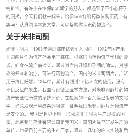
干净，再手术清宫的痛苦也比人工流产轻，因为宫口已开，不
需扩宫。有许多在怡保lpoh留学的朋友，都遇到了不小心怀孕
的困扰，今天我们就来解答，怡保lpoh打胎药微信购买药店有
卖吗？认真阅读本篇文章，可以帮助你认识药物流产。
关于米非司酮
米非司酮片于1986年通过临床试验引入国内，1992年国产米
非司酮片作为流产药品用于临床。根据国内药物流产常规的要
求，妇女在流产前检查，通过对宫内妊娠和孕期的确认，对感
染的筛查和治疗，可进行药物流产。国内的米非司酮片，广泛
用于终止妊娠，13年中，累计有超过1.5亿人次的使用，没有
不良反应的发生，我国专家循证医学方法，对米非司酮片药物
流产安全性所做的系统评价，在检索的一百余篇已发表的文献
中，尚未发现严重感染的报道，证明我国米非司酮片药物流产
是安全的。 我国是世界上唯一形成米非司酮片生产规模的国
家，北京紫竹药业有限公司是我国米非司酮片最早研发生产的
单位，也是目前主要的生产厂家，通过十几年的临床实践和质