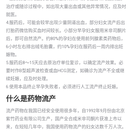
治疗或随诊过程中，如出现大量出血或其他异常情况，应及时
就医。
4.服药后，可能会较早出现少量阴道出血，部分妇女流产后出
打胎药微信购买血时间较长。小部分早孕妇女服用米非司酮片
后，即可自然流产。约80%的孕妇在使用前列腺素类药物后，
6小时左右排出绒毛胎囊，约10%孕妇在服药后一周内排出妊
娠物。
5.服药后8～15天应去原治疗单位复诊，以确定流产效果。必
要时作B型超声波检查或血HCG测定，如确诊为流产不全或继
续妊娠，应及时处理。
6.使用本品终止早孕失败者，必须进行人工流产终止妊娠。
什么是药物流产
流产药物在我国已经安全使用很多年，自1992年9月份由北京
紫竹药业有限公司生产，国产全合成米非司酮片获准上市以
来，在短短几年中，我国使用药物流产的妇女达数千万人次。