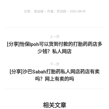
分类：
新加坡
作者：
药流网
2022-08-09
文
上一页
章
[分享]怡保lpoh可以货到付款的打胎药药店多
上
少钱？私人网店
导
一
文
航
下一页
章：
[分享]沙巴Sabah打胎药私人网店药店有卖
下
吗？网上有卖的吗
一
文
章：
相关文章