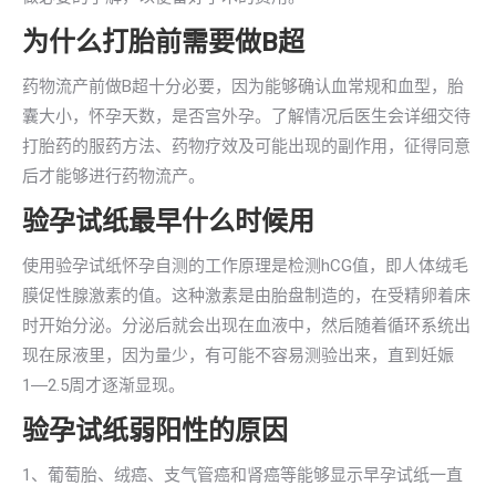
为什么打胎前需要做B超
药物流产前做B超十分必要，因为能够确认血常规和血型，胎
囊大小，怀孕天数，是否宫外孕。了解情况后医生会详细交待
打胎药的服药方法、药物疗效及可能出现的副作用，征得同意
后才能够进行药物流产。
验孕试纸最早什么时候用
使用验孕试纸怀孕自测的工作原理是检测hCG值，即人体绒毛
膜促性腺激素的值。这种激素是由胎盘制造的，在受精卵着床
时开始分泌。分泌后就会出现在血液中，然后随着循环系统出
现在尿液里，因为量少，有可能不容易测验出来，直到妊娠
1―2.5周才逐渐显现。
验孕试纸弱阳性的原因
1、葡萄胎、绒癌、支气管癌和肾癌等能够显示早孕试纸一直