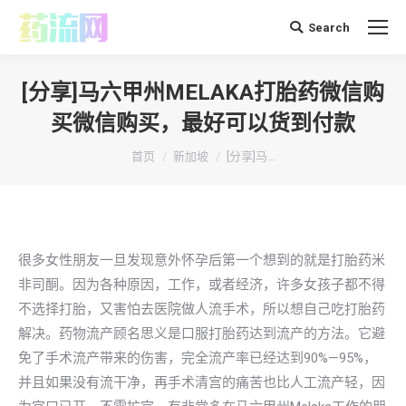
Search
搜
索：
[分享]马六甲州MELAKA打胎药微信购
买微信购买，最好可以货到付款
你在这里：
首页
新加坡
[分享]马…
很多女性朋友一旦发现意外怀孕后第一个想到的就是打胎药米
非司酮。因为各种原因，工作，或者经济，许多女孩子都不得
不选择打胎，又害怕去医院做人流手术，所以想自己吃打胎药
解决。药物流产顾名思义是口服打胎药达到流产的方法。它避
免了手术流产带来的伤害，完全流产率已经达到90%—95%，
并且如果没有流干净，再手术清宫的痛苦也比人工流产轻，因