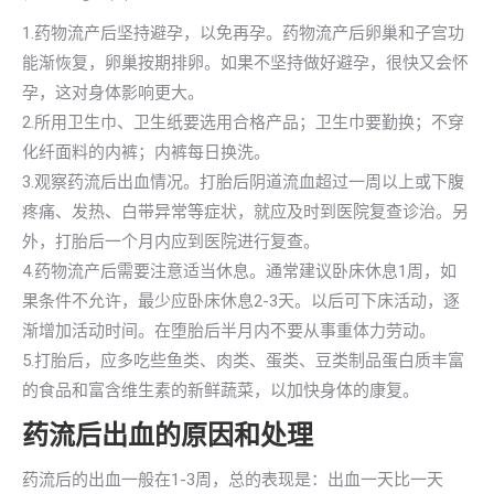
1.药物流产后坚持避孕，以免再孕。药物流产后卵巢和子宫功
能渐恢复，卵巢按期排卵。如果不坚持做好避孕，很快又会怀
孕，这对身体影响更大。
2.所用卫生巾、卫生纸要选用合格产品；卫生巾要勤换；不穿
化纤面料的内裤；内裤每日换洗。
3.观察药流后出血情况。打胎后阴道流血超过一周以上或下腹
疼痛、发热、白带异常等症状，就应及时到医院复查诊治。另
外，打胎后一个月内应到医院进行复查。
4.药物流产后需要注意适当休息。通常建议卧床休息1周，如
果条件不允许，最少应卧床休息2-3天。以后可下床活动，逐
渐增加活动时间。在堕胎后半月内不要从事重体力劳动。
5.打胎后，应多吃些鱼类、肉类、蛋类、豆类制品蛋白质丰富
的食品和富含维生素的新鲜蔬菜，以加快身体的康复。
药流后出血的原因和处理
药流后的出血一般在1-3周，总的表现是：出血一天比一天