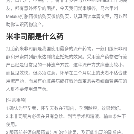
为宫口已开，不需扩宫。有非常多在马六甲州Melaka工作的朋
友，都有意外怀孕的困扰，今天我们就来解答，马六甲州
Melaka打胎药微信购买微信购买，认真阅读本篇文章，可以帮
助你认识药物流产。
米非司酮是什么药
打胎药米非司酮是我国使用最多的流产药物，一般口服米非司
酮和米索前列醇来达到终止妊娠的效果。采用流产药物进行流
产已经是很常见的一种流产方式，这种流产方式痛苦比较小，
而且见效快。但必须注意，怀孕在三个月以上的患者不适合使
用流产药，而且有心脏疾病或打胎药淘宝购买者细血管疾病的
人群不要使用流产药。
[注意事项]
1.确认为早孕者，怀孕天数在7周内，孕期越短，效果越好。
2.米非司酮片必须在具有急诊、刮宫手术和输液、输血条件下
使用。
3.服药前必须向服药者告知治疗效果，及可能出现的副反应。