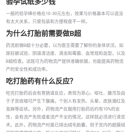
验孕试纸多少钱
一般的验孕棒价格在10-30元左右，效果与价格基本可以说没
有太大关系，只是包装和方便程度不一样。
为什么打胎前需要做B超
药流前做B超十分必要，以为医生需要了解你的身体状况，如
尿妊娠试验、阴道清洁度、滴虫和霉菌、血常规和血型，以及
B超检查。这既可为药物流产提供准确依据，也能提高药物流
产的安全性和成功率。
吃打胎药有什么反应？
吃完打胎药后会有胃肠道反应，表现为恶心、呕吐、腹泻及由
于子宫收缩可产生下腹痛，个别人有发热、头晕、皮肤潮红及
发麻等症状。另外，药物流产在服用打胎药后约有10%的女
性，会有流产失败或者流产不全的情况，这样就必须进行清宫
术。此外，药物流产时虽已排出绒毛胎囊，但子宫内的蜕膜组