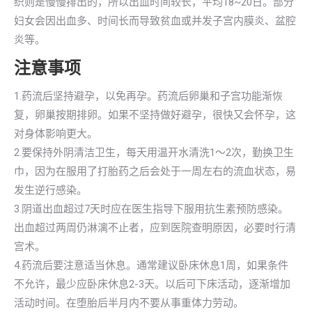
织则是慢慢排出的，所以出血时间较长，平均18~20日。部分
妇女会因出血多、时间长而导致贫血或并发子宫内膜炎、盆腔
炎等。
注意事项
1.药流后坚持避孕，以免再孕。药流后卵巢和子宫功能渐恢
复，卵巢按期排卵。如果不坚持做好避孕，很快又会怀孕，这
对身体影响更大。
2.要保持外阴清洁卫生，每天用温开水清洗1～2次，勤换卫生
巾，因为在服用了打胎药之后会处于一周左右的流血状态，易
发生逆行感染。
3.阴道出血超过7天时应在医生指导下服用抗生素预防感染。
出血超过两周仍淋漓不止者，应到医院查明原因，必要时行清
宫术。
4.药流后要注意适当休息。通常建议卧床休息1周，如果条件
不允许，最少应卧床休息2-3天。以后可下床活动，逐渐增加
活动时间。在堕胎后半月内不要从事重体力劳动。