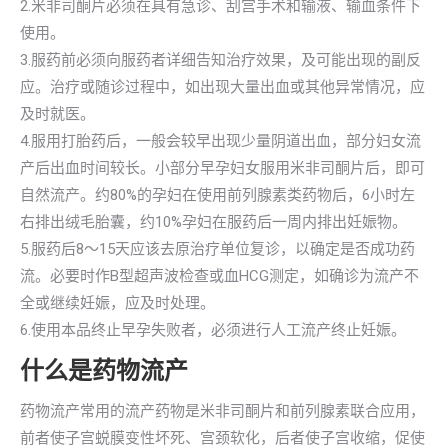
2.米非司酮片必须在具有急诊、刮宫手术和输液、输血条件下
使用。
3.服药前必须向服药者详细告知治疗效果，及可能出现的副反
应。治疗或随诊过程中，如出现大量出血或其他异常情况，应
及时就医。
4.服用打胎药后，一般会较早出现少量阴道出血，部分妇女流
产后出血时间较长。小部分早孕妇女服用米非司酮片后，即可
自然流产。约80%的孕妇在使用前列腺素类药物后，6小时左
右排出绒毛胎囊，约10%孕妇在服药后一周内排出妊娠物。
5.服药后8～15天应该去原治疗单位复诊，以确定是否成功药
流。必要时作B型超声波检查或血HCG测定，如确诊为流产不
全或继续妊娠，应及时处理。
6.使用本品终止早孕失败者，必须进行人工流产终止妊娠。
什么是药物流产
药物流产常用的流产药物是米非司酮片和前列腺素联合应用，
前者使子宫蜕膜变性坏死、宫颈软化，后者使子宫收缩，促使