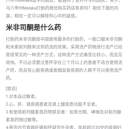
六甲州Melaka留学的朋友，都遇到了意外怀孕的困扰，关于，
马六甲州Melaka打胎药微信购买药店有卖吗？相信下面的内
容，相信一定可以解除你心中的疑惑。
米非司酮是什么药
打胎药米非司酮是中国使用最多的打胎药，一般口服米非司酮
和米索前列醇来达到药流的效果。采用流产药物进行流产已经
是很常见的一种流产方式，这种流产方式痛苦比较小，而且见
效快。不过必须要注意怀孕在三个月以上的患者不适合使用流
产药，而且有心脏疾病或者细血管疾病的人群不可以使用流产
药。
[禁忌]
1.对本品过敏者。
2.心、肝、肾疾病患者及肾上腺皮质功能不全者。
3.有使用前列腺素类药物禁忌者：如青光眼、哮喘及对前列腺
素类药物过敏等。
4.带宫内节育器妊娠和怀疑宫外孕者，年龄超过35岁的吸烟妇