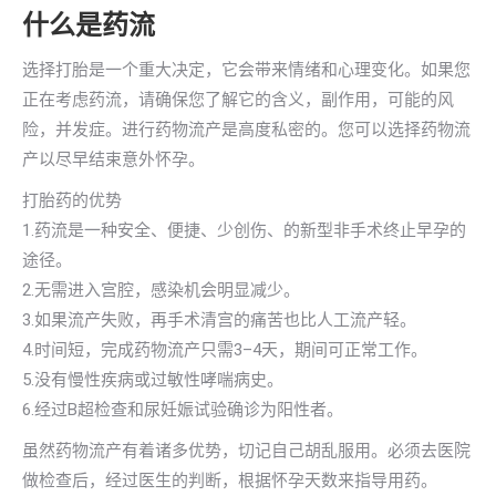
什么是药流
选择打胎是一个重大决定，它会带来情绪和心理变化。如果您
正在考虑药流，请确保您了解它的含义，副作用，可能的风
险，并发症。进行药物流产是高度私密的。您可以选择药物流
产以尽早结束意外怀孕。
打胎药的优势
1.药流是一种安全、便捷、少创伤、的新型非手术终止早孕的
途径。
2.无需进入宫腔，感染机会明显减少。
3.如果流产失败，再手术清宫的痛苦也比人工流产轻。
4.时间短，完成药物流产只需3–4天，期间可正常工作。
5.没有慢性疾病或过敏性哮喘病史。
6.经过B超检查和尿妊娠试验确诊为阳性者。
虽然药物流产有着诸多优势，切记自己胡乱服用。必须去医院
做检查后，经过医生的判断，根据怀孕天数来指导用药。