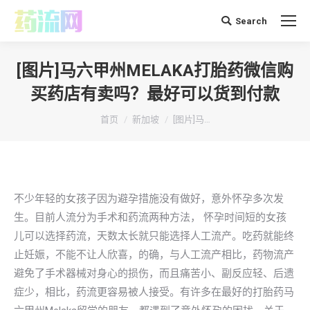
Search
搜
索：
[图片]马六甲州MELAKA打胎药微信购
买药店有卖吗？最好可以货到付款
你在这里：
首页
新加坡
[图片]马…
不少年轻的女孩子因为避孕措施没有做好，意外怀孕多次发
生。目前人流分为手术和药流两种方法， 怀孕时间短的女孩
儿可以选择药流，天数太长就只能选择人工流产。吃药就能终
止妊娠，不能不让人欣喜，的确，与人工流产相比，药物流产
避免了手术器械对身心的损伤，而且痛苦小、副反应轻、后遗
症少，相比，药流更容易被人接受。有许多在最好的打胎药马