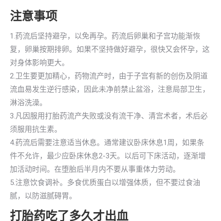
注意事项
1.药流后坚持避孕，以免再孕。药流后卵巢和子宫功能渐恢
复，卵巢按期排卵。如果不坚持做好避孕，很快又会怀孕，这
对身体影响更大。
2.卫生要更加精心，药物流产时，由于子宫有新的创伤及阴道
流血易发生逆行感染，因此未净前禁止盆浴，注意局部卫生，
淋浴洗澡。
3.凡因服用打胎药流产失败或没有流干净、清宫术者，术后必
须服用抗生素。
4.药流后需要注意适当休息。通常建议卧床休息1周，如果条
件不允许，最少应卧床休息2-3天。以后可下床活动，逐渐增
加活动时间。在堕胎后半月内不要从事重体力劳动。
5.注意饮食调补。多食优质蛋白以增强体质，但不要过食油
腻，以防滋腻碍胃。
打胎药吃了多久才出血