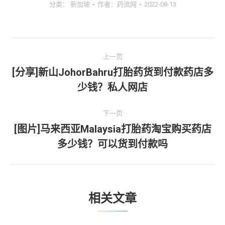
分类：
新加坡
作者：
药流网
2022-08-13
文
上一页
章
[分享]新山JohorBahru打胎药货到付款药店多
上
少钱？私人网店
导
一
文
航
下一页
章：
[图片]马来西亚Malaysia打胎药淘宝购买药店
下
多少钱？可以货到付款吗
一
文
章：
相关文章