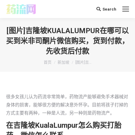
Search
搜
索：
[图片]吉隆坡KUALALUMPUR在哪可以
买到米非司酮片微信购买，货到付款，
先收货后付款
你在这里：
首页
新加坡
[图片]吉…
很多女孩儿认为药流非常简单，药物流产能够避免手术器械对
身体的损害，能够很方便的解决意外怀孕。目前将孩子打掉的
方式主要有两种，一种是人流，另一种则是药物流产。
在吉隆坡KualaLumpur怎么购买打胎