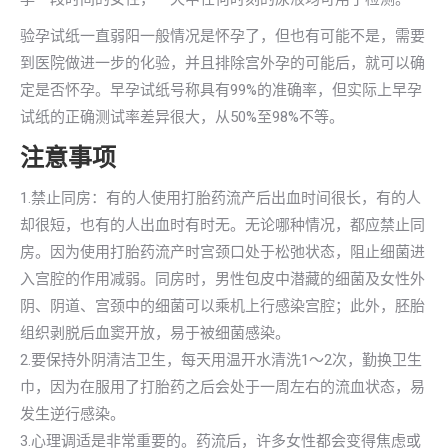
验孕试纸一直弱阳一般情况是怀孕了，但也有可能不是，需要
到医院做进一步的化验，并且排除宫外孕的可能后，就可以确
定是否怀孕。早孕试纸号称具有99%的准确率，但实际上早孕
试纸的正确测试率差异很大，从50%至98%不等。
注意事项
1.禁止同房：有的人使用打胎药流产后出血时间很长，有的人
却很短，也有的人出血时有时无。无论哪种情况，都应禁止同
房。因为使用打胎药流产时宫颈口处于松弛状态，阻止细菌进
入宫腔的作用减弱。同房时，男性包皮中潜藏的细菌及女性外
阴、阴道、宫颈中的细菌可以乘机上行感染宫腔；此外，胚胎
组织剥脱后血窦开放，易于被细菌感染。
2.要保持外阴清洁卫生，每天用温开水清洗1～2次，勤换卫生
巾，因为在服用了打胎药之后会处于一周左右的流血状态，易
发生逆行感染。
3.心理调适是非常重要的。药流后，许多女性都会变得焦虑或