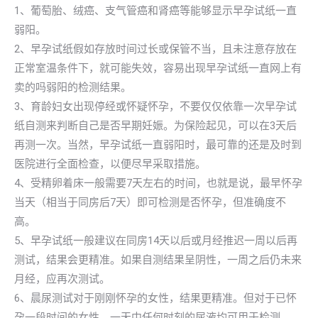
1、葡萄胎、绒癌、支气管癌和肾癌等能够显示早孕试纸一直
弱阳。
2、早孕试纸假如存放时间过长或保管不当，且未注意存放在
正常室温条件下，就可能失效，容易出现早孕试纸一直网上有
卖的吗弱阳的检测结果。
3、育龄妇女出现停经或怀疑怀孕，不要仅仅依靠一次早孕试
纸自测来判断自己是否早期妊娠。为保险起见，可以在3天后
再测一次。当然，早孕试纸一直弱阳时，最可靠的还是及时到
医院进行全面检查，以便尽早采取措施。
4、受精卵着床一般需要7天左右的时间，也就是说，最早怀孕
当天（相当于同房后7天）即可检测是否怀孕，但准确度不
高。
5、早孕试纸一般建议在同房14天以后或月经推迟一周以后再
测试，结果会更精准。如果自测结果呈阴性，一周之后仍未来
月经，应再次测试。
6、晨尿测试对于刚刚怀孕的女性，结果更精准。但对于已怀
孕一段时间的女性，一天中任何时刻的尿液均可用于检测。