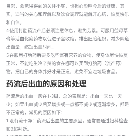
自怨，会觉得得到的关怀不够，也担心影响今后的健康，其
实，适当的关心和理解以及饮食调理就能解开心结，恢复快乐
和自信。
4.使用打胎药流产后必须注意休息，避免劳累。可服用益母草
膏等活血化瘀药物以促进子宫收缩，排出胚胎组织，减少阴道
出血量，缩短出血时间。
5.在服用打胎药后要多吃些富有营养的食物，使身体尽快恢复
正常，不能吃生冷辛辣的食在哪可以买到打胎药（流产药）
物，把自己的身体养好才是正道，避免不宜吃垃圾食品。
药流后出血的原因和处理
药流后的出血一般在1-3周，总的表现是：出血一天比一天
少；如果出血减少后又增多或一点都不减少或逐渐增多，都是
不正常的，常见的原因如下：
1.没有流干净：药流后出血的主要原因，通常要通过妇科检查
和B超判断。