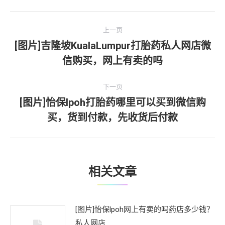
文
上一页
章
[图片]吉隆坡KualaLumpur打胎药私人网店微
上
信购买，网上有卖的吗
导
一
文
航
下一页
章：
[图片]怡保lpoh打胎药哪里可以买到微信购
下
买，货到付款，先收货后付款
一
文
章：
相关文章
[图片]怡保lpoh网上有卖的吗药店多少钱？
私人网店