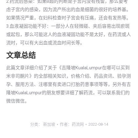
2.药流后感染：如果B超的判断是子宫内没有残留，那么要考
虑子宫内的感染，因为流产所出的血是细菌的很好的培养基。
如果情况严重，在妇科检查时子宫会有压痛，还会有发热等。
3.血液凝固功能不好：一部分人在轻微碰、夹后容易出现瘀斑
或起包，那么可能这人的血液凝固功能不是太好，在药流或人
流时，可以有大出血或流血时间长等。
文章总结
此篇文章详细介绍了关于《吉隆坡KualaLumpur在哪可以买到
米非司酮片》的全部相关知识，价格介绍、药品资讯、验孕测
孕、服用方法、注哪里有卖进口打胎药意事项等等，另外有吉
隆坡KualaLumpur的朋友想要详细了解药流，可以联系我们的
微信微信。
分类：
新加坡
作者：
药流网
2022-08-14