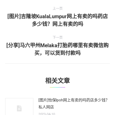
文
上一页
章
[图片]吉隆坡KualaLumpur网上有卖的吗药店
上
多少钱？网上有卖的吗
导
一
文
航
下一页
章：
[分享]马六甲州Melaka打胎药哪里有卖微信购
下
买，可以货到付款吗
一
文
章：
相关文章
[图片]怡保lpoh网上有卖的吗药店多少钱？
私人网店
2023-04-10