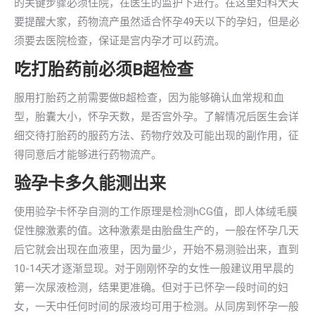
的关键步骤必须住院，在医生的监护下进行。在这里妇科大夫
要提醒大家，药物流产虽然适合怀孕49天以下的孕妇，但是必
须要去医院检查，保证是宫内孕才可以药流。
吃打胎药前必须B超检查
服用打胎药之前需要做B超检查，因为能够确认血常规和血
型，胎囊大小，怀孕天数，是否宫外孕。了解情况后医生会详
细交待打胎药的服药方法、药物疗效及可能出现的副作用，征
得同意后才能够进行药物流产。
验孕卡多久能测出来
使用验孕卡怀孕自测的工作原理是检测hCG值，即人体绒毛膜
促性腺激素的值。这种激素是由胎盘生产的，一般在怀孕几天
后它就会出现在血液里，因为量少，开始不易测验出来，直到
10-14天才逐渐显现。对于刚刚怀孕的女性一般建议用早晨的
第一次尿液检测，结果更准确。但对于已怀孕一段时间的妇
女，一天中任何时间的尿液均可用于检测。从同房到怀孕一般