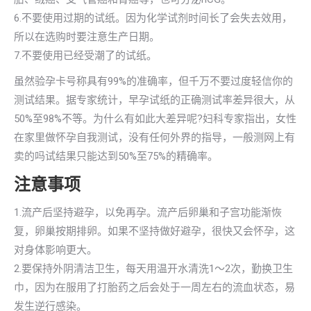
6.不要使用过期的试纸。因为化学试剂时间长了会失去效用，
所以在选购时要注意生产日期。
7.不要使用已经受潮了的试纸。
虽然验孕卡号称具有99%的准确率，但千万不要过度轻信你的
测试结果。据专家统计，早孕试纸的正确测试率差异很大，从
50%至98%不等。为什么有如此大差异呢?妇科专家指出，女性
在家里做怀孕自我测试，没有任何外界的指导，一般测网上有
卖的吗试结果只能达到50%至75%的精确率。
注意事项
1.流产后坚持避孕，以免再孕。流产后卵巢和子宫功能渐恢
复，卵巢按期排卵。如果不坚持做好避孕，很快又会怀孕，这
对身体影响更大。
2.要保持外阴清洁卫生，每天用温开水清洗1～2次，勤换卫生
巾，因为在服用了打胎药之后会处于一周左右的流血状态，易
发生逆行感染。