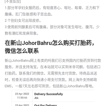
[不良反应]
1.部分早孕妇女服药后，有轻度恶心、呕吐、眩晕、乏力和下
腹痛，肛门坠胀感和子宫出血。
2.个别妇女可出现皮疹。
3.使用前列腺素后可有腹痛，部分对象可发生呕吐、腹泻。少
数有潮红和发麻现象。
在新山JohorBahru怎么购买打胎药，
微信怎么联系
新山JohorBahru网上有卖的吗我们已支持国内打胎药货到付款
服务，并且支持淘宝。在本站就可以买到米非司酮，包括进口
打胎药。联系我们的微信，无需预先支付货款，待商品派送
时，检查无误后再向快递小哥支付货款。网上海外支持邮政
EMS，一般7天左右即可到货，包括新山JohorBahru等地。