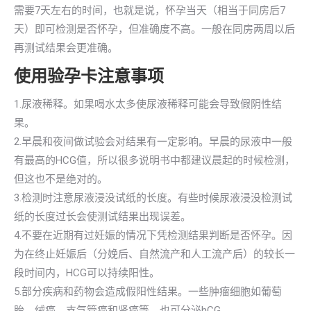
需要7天左右的时间，也就是说，怀孕当天（相当于同房后7
天）即可检测是否怀孕，但准确度不高。一般在同房两周以后
再测试结果会更准确。
使用验孕卡注意事项
1.尿液稀释。如果喝水太多使尿液稀释可能会导致假阴性结
果。
2.早晨和夜间做试验会对结果有一定影响。早晨的尿液中一般
有最高的HCG值，所以很多说明书中都建议晨起的时候检测，
但这也不是绝对的。
3.检测时注意尿液浸没试纸的长度。有些时候尿液浸没检测试
纸的长度过长会使测试结果出现误差。
4.不要在近期有过妊娠的情况下凭检测结果判断是否怀孕。因
为在终止妊娠后（分娩后、自然流产和人工流产后）的较长一
段时间内，HCG可以持续阳性。
5.部分疾病和药物会造成假阳性结果。一些肿瘤细胞如葡萄
胎、绒癌、支气管癌和肾癌等，也可分泌hCG。