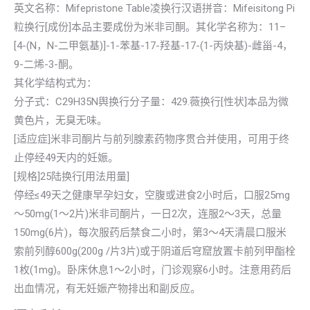
英文名称：Mifepristone Table凌换行汉语拼音：Mifeisitong Pi
粒换行[成份]本品主要成份为米非司酮。其化学名称为：11–
[4-(N，N-二甲氨基)]-1-苯基-17-羟基-17-(1-丙炔基)-雌甾-4，
9-二烯-3-酮。
其化学结构式为：
分子式：C29H35N舆换行分子量：429.薇换行[性状]本品为微
黄色片，无臭无味。
[适应症]米非司酮片与前列腺素药物序贯合并使用，可用于终
止停经49天内的妊娠。
[规格]25陆换行[用法用量]
停经≤49天之健康早孕妇女，空腹或进食2小时后，口服25mg
～50mg(1～2片)米非司酮片，一日2次，连服2～3天，总量
150mg(6片)，每次服药后禁食二小时，第3～4天清晨口服米
索前列醇600g(200g /片3片)或于阴道后穹窟放置卡前列甲酯栓
1枚(1mg)。卧床休息1～2小时，门诊观察6小时。注意用药后
出血情况，有无妊娠产物排出和副反应。