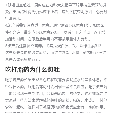
3.阴道出血超过一周时应在妇科大夫指导下服用抗生素预防感
染。出血超过两周仍淋漓不止者，应到医院查明原因，必要时
行清宫术。
4.流产后需要注意适当休息。通常建议卧床休息1周，如果条
件不允许，最少应卧床休息2-3天。以后可下床活动，逐渐增
加活动时间。在堕胎后半月内不要从事重体力劳动。
5.流产后还需补充营养。尤其是蛋白质、铁、及维生素B12，
这些都是造血的必要原料，而维生素C、水份、矿物质及纤维
素是人体必须的营养。
吃打胎药为什么想吐
吃了流产药如果出现恶心症状就需要多喝点水尽量多休息，不
管是什么药，服用后都可能会出现一些不良反应，吃了流产药
可能会出现一些副作用，会有恶心想吐的感觉，这种情况要注
意通过一些方法来缓解减轻想吐的症状，喝温开水或是与其他
食物一起吃，这样对于减轻药物的不良反应会有一定的作用。