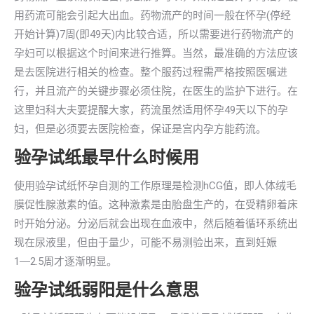
用药流可能会引起大出血。药物流产的时间一般在怀孕(停经
开始计算)7周(即49天)内比较合适，所以需要进行药物流产的
孕妇可以根据这个时间来进行推算。当然，最准确的方法应该
是去医院进行相关的检查。整个服药过程需严格按照医嘱进
行，并且流产的关键步骤必须住院，在医生的监护下进行。在
这里妇科大夫要提醒大家，药流虽然适用怀孕49天以下的孕
妇，但是必须要去医院检查，保证是宫内孕方能药流。
验孕试纸最早什么时候用
使用验孕试纸怀孕自测的工作原理是检测hCG值，即人体绒毛
膜促性腺激素的值。这种激素是由胎盘生产的，在受精卵着床
时开始分泌。分泌后就会出现在血液中，然后随着循环系统出
现在尿液里，但由于量少，可能不易测验出来，直到妊娠
1―2.5周才逐渐明显。
验孕试纸弱阳是什么意思