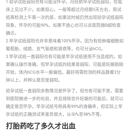
1.验孕试纸弱阳也有可能没怀孕。月经前早孕试纸弱阳，在临
床上见过不少。如果担心，一般等超过月经期5天左右，用试
纸再检测上午第一次的尿，如果这时候仍然出现验孕试纸弱阳
现象，怀孕的可能90%。如果不放心也可以去医院做B超检查
确诊。
2.早孕试纸弱阳也并非意味着100%怀孕。因为有些肿瘤细胞如
葡萄胎、绒癌、支气管癌和肾癌等，也可分泌hCG。
3.早孕试纸一直弱阳也有可能是早孕试纸使用不当造成的。如
果确认操作准确，但早孕试纸的结果是弱阳，可能是妊娠刚刚
开始，体内hCG水平一般偏低。最好将需检测的样品静置3分
钟以上，并辨认是否是弱阳。
验孕试纸一直弱阳多数情况是怀孕了，但也有可能不是，需要
到医院做进一步的化验，并且排除宫外妊娠的可能后，就可以
确定是否怀孕。早孕试纸号称具有99%的准确率，但实际上早
孕试纸的正确测试率差异很大，从50%至98%不等。
打胎药吃了多久才出血