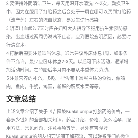
2.要保持外阴清洁卫生，每天用温开水清洗1～2次，勤换卫生
巾，因为在服用了打胎药之后会处于一周在哪可以买到打胎药
（流产药）左右的流血状态，易发生逆行感染。
3.阴道出血超过7天时应在妇科大夫指导下服用抗生素预防感
染。出血超过两周仍淋漓不止者，应到医院查明原因，必要时
行清宫术。
4.打胎后需要注意适当休息。通常建议卧床休息1周，如果条
件不允许，最少应卧床休息2-3天。以后可下床活动，逐渐增
加活动时间。在堕胎后半月内不要从事重体力劳动。
5.注意营养的补充，多吃一些含有丰富蛋白质的食物，像鸡
肉，鱼肉，牛奶，鸡蛋，新鲜的蔬菜水果等等。
文章总结
上述文章介绍了关于《吉隆坡KualaLumpur打胎药的价格，一
套多少钱》的全部相关知识，药品介绍、价格、怎么验孕、服
用方法、常见问题、注意事项等等，另外有吉隆坡
KualaLumpur的朋友想要详细了解药流，可以联系我们的微信