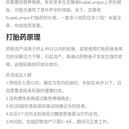
所需要的营养物质。有非常多在吉隆坡KualaLumpur上学的朋
友，可能也遇到了意外怀孕的烦恼，关于，吉隆坡
KualaLumpur打胎药的价格，一套多少钱药店多少钱？本篇文
章，你会找到答案。
打胎药原理
药物流产适用于终止49日以内的妊娠，就是使用打胎药使身体
内的孕酮活力下降，引起流产，再通过药物使子宫发生强烈收
缩，迫使妊娠组织排出体外。
药流适应人群
1.停经在七周以内，确定为宫内妊娠的，年龄在40岁以下，且
自愿要求结束妊娠的健康妇女。
2.没有慢性疾病或过敏性哮喘病史。
3.经过B超检查和尿妊娠试验确诊为阳性者。
4.在近3个月内没有接受过糖皮质激素治疗的女性。
5.时间短，完成药物流产只需3–4天，期间可正常工作。