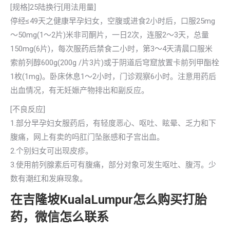
[规格]25陆换行[用法用量]
停经≤49天之健康早孕妇女，空腹或进食2小时后，口服25mg
～50mg(1～2片)米非司酮片，一日2次，连服2～3天，总量
150mg(6片)，每次服药后禁食二小时，第3～4天清晨口服米
索前列醇600g(200g /片3片)或于阴道后穹窟放置卡前列甲酯栓
1枚(1mg)。卧床休息1～2小时，门诊观察6小时。注意用药后
出血情况，有无妊娠产物排出和副反应。
[不良反应]
1.部分早孕妇女服药后，有轻度恶心、呕吐、眩晕、乏力和下
腹痛，网上有卖的吗肛门坠胀感和子宫出血。
2.个别妇女可出现皮疹。
3.使用前列腺素后可有腹痛，部分对象可发生呕吐、腹泻。少
数有潮红和发麻现象。
在吉隆坡KualaLumpur怎么购买打胎
药，微信怎么联系