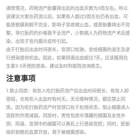
通常情况，药物流产胎囊排出后的出血天数为3周左右。所以
说建议大家在药流以后，如果有人超过3周左右仍有出血，可
能是蜕膜剥脱不完全，影响子宫收缩止血，或是胎囊排出不完
整，导打胎药的价格致不全流产，少数病人为药物流产术后感
染，出现子宫内膜炎症所引起。
由于打胎后出血时间很长，宫颈口松驰，会给细菌的滋生及逆
行感染提供机会。因此，如果阴道出血超过7天，应该服用抗
生素3-5天预防感染，建议及时到医院咨询医生。
注意事项
1.禁止同房：有些人吃打胎药流产后出血时间很长，有些人却
很短，也有些人出血时有时无。无论哪种情况，都应禁止同
房。因为吃打胎药流产时宫颈口处于松弛状态，阻止细菌进入
宫腔的作用减弱。同房时，男性包皮中潜藏的细菌及女性外
阴、阴道、宫颈中的细菌可以乘机上行感染宫腔；同时，胚胎
组织剥脱后血窦开放，易于被细菌感染。