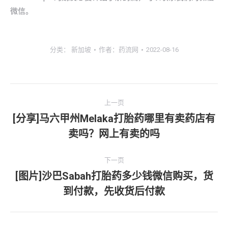
微信。
分类：
新加坡
作者：
药流网
2022-08-16
文
上一页
章
[分享]马六甲州Melaka打胎药哪里有卖药店有
上
卖吗？网上有卖的吗
导
一
文
航
下一页
章：
[图片]沙巴Sabah打胎药多少钱微信购买，货
下
到付款，先收货后付款
一
文
章：