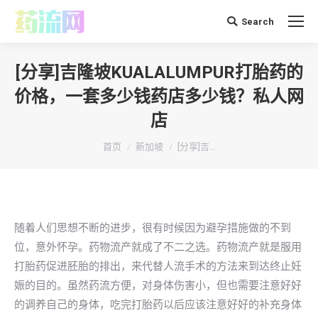
Search
搜
索：
[分享]吉隆坡KUALALUMPUR打胎药的
价格，一套多少钱药店多少钱？私人网
店
你在这里：
首页
新加坡
[分享]吉…
随着人们思想不断的进步，很有时候因为避孕措施做的不到
位，意外怀孕。药物流产就成了不二之选。药物流产就是服用
打胎药促进胚胎的排出，来代替人流手术的方法来到达终止妊
娠的目的。虽然药流方便，对身体伤害小，但也需要注意好好
的调养自己的身体，吃完打胎药以后应该注意好好的补充身体