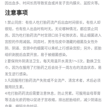
因出血多、时间长而导致贫血或并发子宫内膜炎、盆腔炎等。
注意事项
1.禁止同房：有些人吃打胎药流产后出血时间很长，有些人却
很短，也有些人出血时有时无。无论哪种情况，都应禁止同
房。因为吃打胎药流产时宫颈口处于松弛状态，阻止细菌进入
宫腔的作用减弱。同房时，男性包皮中潜藏的细菌及女性外
阴、阴道、宫颈中的细菌可以乘机上行感染宫腔；另外，胚胎
组织剥脱后血窦开放，易于被细菌感染。
2.要保持外阴清洁卫生，每天用温开水清洗1～2次，勤换卫生
巾，因为在服用了打胎药之后会处于一周左右的流血状态，易
发生逆行感染。
3.凡因服用打胎药流产失败或不全流产、清宫术者，术后必须
服用抗生素。
4.吃打胎药药流后需要注意休息，防止劳累。可服用益母草膏
等活血化瘀药物以促进子宫收缩，排出胚胎组织，减少阴道出
血量，缩短出血时间。