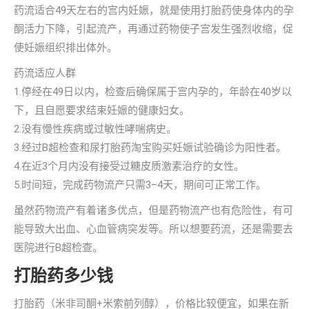
药流适合49天左右的宫内妊娠，就是使用打胎药使身体内的孕
酮活力下降，引起流产，再通过药物使子宫发生强烈收缩，促
使妊娠组织排出体外。
药流适应人群
1.停经在49日以内，检查后确保属于宫内孕的，年龄在40岁以
下，且自愿要求结束妊娠的健康妇女。
2.没有慢性疾病或过敏性哮喘病史。
3.经过B超检查和尿打胎药淘宝购买妊娠试验确诊为阳性者。
4.在近3个月内没有接受过糖皮质激素治疗的女性。
5.时间短，完成药物流产只需3–4天，期间可正常工作。
虽然药物流产有着诸多优点，但是药物流产也有危险性，有可
能导致大出血、心血管病突发等。所以想要药流，还是需要去
医院进行B超检查。
打胎药多少钱
打胎药（米非司酮+米索前列醇），价格比较便宜，如果在新