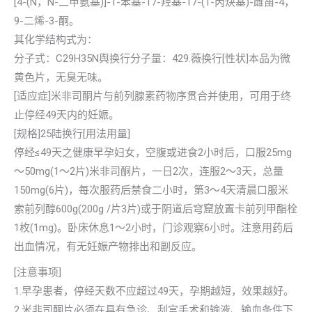
[4-(N，N-二甲氨基)]-1-苯基-17-羟基-17-(1-丙炔基)-雌甾-4，
9-二烯-3-酮。
其化学结构式为：
分子式：C29H35N舆换行分子量：429.薇换行[性状]本品为微
黄色片，无臭无味。
[适应症]米非司酮片与前列腺素药物序贯合并使用，可用于终
止停经49天内的妊娠。
[规格]25陆换行[用法用量]
停经≤49天之健康早孕妇女，空腹或进食2小时后，口服25mg
～50mg(1～2片)米非司酮片，一日2次，连服2～3天，总量
150mg(6片)，每次服药后禁食二小时，第3～4天清晨口服米
索前列醇600g(200g /片3片)或于阴道后穹窟放置卡前列甲酯栓
1枚(1mg)。卧床休息1～2小时，门诊观察6小时。注意用药后
出血情况，有无妊娠产物排出和副反应。
[注意事项]
1.早孕患者，停经天数不应超过49天，孕期越短，效果越好。
2.米非司酮片必须在具有急诊、刮宫手术和输液、输血条件下