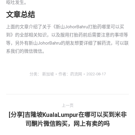
呕吐发生。
文章总结
上面的文章介绍了关于《新山JohorBahru打胎药哪里可以买
到》的全部相关知识，以及服用打胎药前后需要注意的事项等
等，另外有新山JohorBahru的朋友想要详细了解药流，可以联
系我们的微信微信。
分类：
新加坡
作者：
药流网
2022-08-17
文
上一页
章
[分享]吉隆坡KualaLumpur在哪可以买到米非
上
司酮片微信购买，网上有卖的吗
导
一