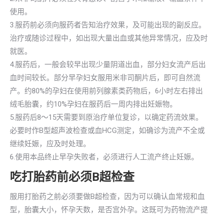
使用。
3.服药前必须向服药者告知治疗效果，及可能出现的副反应。
治疗或随诊过程中，如出现大量出血或其他异常情况，应及时
就医。
4.服药后，一般会较早出现少量阴道出血，部分妇女流产后出
血时间较长。部分早孕妇女服用米非司酮片后，即可自然流
产。约80%的孕妇在使用前列腺素类药物后，6小时左右排出
绒毛胎囊，约10%孕妇在服药后一周内排出妊娠物。
5.服药后8～15天需要到原治疗单位复诊，以确定药流效果。
必要时作B型超声波检查或血HCG测定，如确诊为流产不全或
继续妊娠，应及时处理。
6.使用本品终止早孕失败者，必须进行人工流产终止妊娠。
吃打胎药前必须B超检查
服用打胎药之前必须要做B超检查，因为可以确认血常规和血
型，胎囊大小，怀孕天数，是否宫外孕。这既可为药物流产提