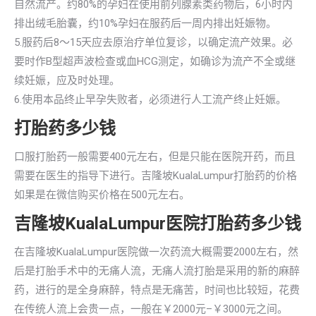
自然流产。约80%的孕妇在使用前列腺素类药物后，6小时内
排出绒毛胎囊，约10%孕妇在服药后一周内排出妊娠物。
5.服药后8～15天应去原治疗单位复诊，以确定流产效果。必
要时作B型超声波检查或血HCG测定，如确诊为流产不全或继
续妊娠，应及时处理。
6.使用本品终止早孕失败者，必须进行人工流产终止妊娠。
打胎药多少钱
口服打胎药一般需要400元左右，但是只能在医院开药，而且
需要在医生的指导下进行。吉隆坡KualaLumpur打胎药的价格
如果是在微信购买价格在500元左右。
吉隆坡KualaLumpur医院打胎药多少钱
在吉隆坡KualaLumpur医院做一次药流大概需要2000左右，然
后是打胎手术中的无痛人流，无痛人流打胎是采用的新的麻醉
药，进行的是全身麻醉，特点是无痛苦，时间也比较短，花费
在传统人流上会贵一点，一般在￥2000元–￥3000元之间。