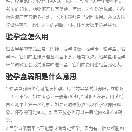
种，应用范围为停经在49/56日以内，宫内孕患者年龄不超过
40岁的妇女。药物流产具有简便、有效、无创伤等优点。虽然
药物流产有着诸多好处，坚决不能够自己胡乱服用。必须去医
院做检查后，经过医生的判断，根据怀孕天数来指导用药。
验孕盒怎么用
检查早孕的物品正常有四种：验孕试纸、验孕卡、验孕盒、验
孕棒。它们的工作原理基本差不多，通常来说，验孕盒和验孕
棒的灵敏度会比试纸类精准一些，它们的费用也相差比较大。
验孕盒弱阳是什么意思
1.验孕盒弱阳也有可能没怀孕。月经前早孕试纸弱阳，在临床
上见过不少。如果担心，一般等超过月经期5天左右，用试纸
再检测早上第一次的尿，如果这时候仍然出现验孕盒弱阳现
象，怀孕的可能90%。如果不放心也可以去医院做B超检查确
诊。
2.早孕试纸弱阳也不能意味着肯定怀孕。因为有些肿瘤细胞如