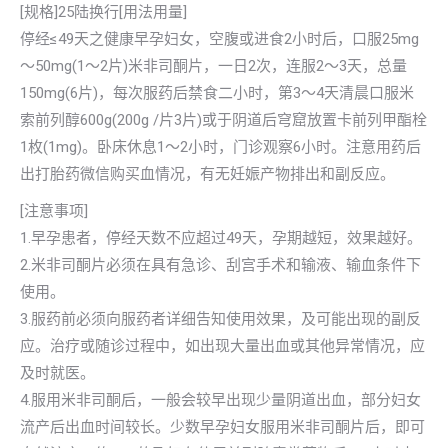
[规格]25陆换行[用法用量]
停经≤49天之健康早孕妇女，空腹或进食2小时后，口服25mg
～50mg(1～2片)米非司酮片，一日2次，连服2～3天，总量
150mg(6片)，每次服药后禁食二小时，第3～4天清晨口服米
索前列醇600g(200g /片3片)或于阴道后穹窟放置卡前列甲酯栓
1枚(1mg)。卧床休息1～2小时，门诊观察6小时。注意用药后
出打胎药微信购买血情况，有无妊娠产物排出和副反应。
[注意事项]
1.早孕患者，停经天数不应超过49天，孕期越短，效果越好。
2.米非司酮片必须在具有急诊、刮宫手术和输液、输血条件下
使用。
3.服药前必须向服药者详细告知使用效果，及可能出现的副反
应。治疗或随诊过程中，如出现大量出血或其他异常情况，应
及时就医。
4.服用米非司酮后，一般会较早出现少量阴道出血，部分妇女
流产后出血时间较长。少数早孕妇女服用米非司酮片后，即可