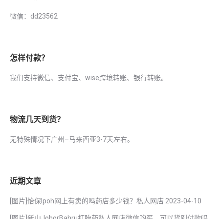
微信：dd23562
怎样付款？
我们支持微信、支付宝、wise跨境转账、银行转账。
物流几天到货？
无特殊情况下广州–马来西亚3-7天左右。
近期文章
[图片]怡保lpoh网上有卖的吗药店多少钱？私人网店
2023-04-10
[图片]新山JohorBahru打胎药私人网店微信购买，可以货到付款吗