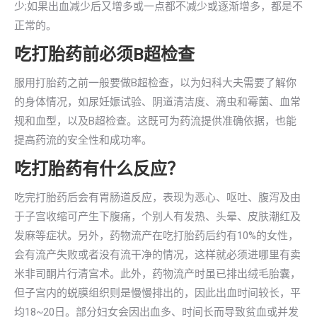
少;如果出血减少后又增多或一点都不减少或逐渐增多，都是不
正常的。
吃打胎药前必须B超检查
服用打胎药之前一般要做B超检查，以为妇科大夫需要了解你
的身体情况，如尿妊娠试验、阴道清洁度、滴虫和霉菌、血常
规和血型，以及B超检查。这既可为药流提供准确依据，也能
提高药流的安全性和成功率。
吃打胎药有什么反应？
吃完打胎药后会有胃肠道反应，表现为恶心、呕吐、腹泻及由
于子宫收缩可产生下腹痛，个别人有发热、头晕、皮肤潮红及
发麻等症状。另外，药物流产在吃打胎药后约有10%的女性，
会有流产失败或者没有流干净的情况，这样就必须进哪里有卖
米非司酮片行清宫术。此外，药物流产时虽已排出绒毛胎囊，
但子宫内的蜕膜组织则是慢慢排出的，因此出血时间较长，平
均18~20日。部分妇女会因出血多、时间长而导致贫血或并发