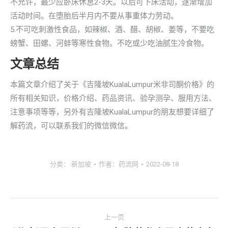
不允许，最少应卧床休息2-3天。以后可下床活动，逐渐增加
活动时间。在堕胎后半月内不要从事重体力劳动。
5.不可吃刺激性食品，如辣椒、酒、醋、胡椒、姜等，不要吃
螃蟹、田螺、河蚌等寒性食物。不吃或少吃油腻生冷食物。
文章总结
本篇文章介绍了关于《吉隆坡KualaLumpur米非司酮价格》的
所有相关知识，价格介绍、药品资讯、验孕测孕、服用方法、
注意事项等等，另外有吉隆坡KualaLumpur的朋友想要详细了
解药流，可以联系我们的微信微信。
分类：
新加坡
作者：
药流网
2022-08-18
文
上一页