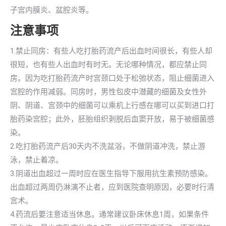
子宫内膜炎、盆腔炎等。
注意事项
1.禁止同房：有些人吃打胎药流产后出血时间很长，有些人却
很短，也有些人出血时有时无。无论哪种情况，都应禁止同
房。因为吃打胎药流产时宫颈口处于松弛状态，阻止细菌进入
宫腔的作用减弱。同房时，男性包皮中潜藏的细菌及女性外
阴、阴道、宫颈中的细菌可以乘机上行感在哪可以买到进口打
胎药染宫腔；此外，胚胎组织剥脱后血窦开放，易于被细菌感
染。
2.吃打胎药流产后30天内不洗盆浴，不做阴道冲洗，禁止游
泳，禁止着凉。
3.阴道出血超过一周时应在医生指导下服用抗生素预防感染。
出血超过两周仍淋漓不止者，应到医院查明原因，必要时行清
宫术。
4.药流后要注意适当休息。通常建议卧床休息1周，如果条件