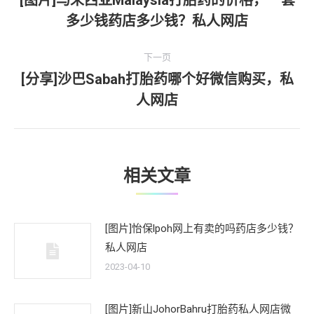
[图片]马来西亚Malaysia打胎药的价格，一套
上
多少钱药店多少钱？私人网店
导
一
文
航
下一页
章：
[分享]沙巴Sabah打胎药哪个好微信购买，私
下
人网店
一
文
章：
相关文章
[图片]怡保lpoh网上有卖的吗药店多少钱？
私人网店
2023-04-10
[图片]新山JohorBahru打胎药私人网店微