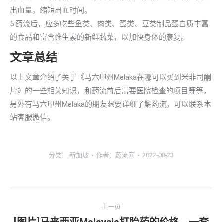
出血量，缩短出血时间。
5.药流后，应多吃些鱼类、肉类、蛋类、豆类制品蛋白质丰富
的食品和富含维生素的新鲜蔬菜，以加快身体的康复。
文章总结
以上文章介绍了关于《马六甲州Melaka在哪可以买到米非司酮
片》的一些相关知识，和药流前后需要医院检查的项目等等，
另外有马六甲州Melaka的朋友想要详细了解药流，可以联系本
站客服微信。
分类：
新加坡
作者：
药流网
2022-08-23
文
上一页
章