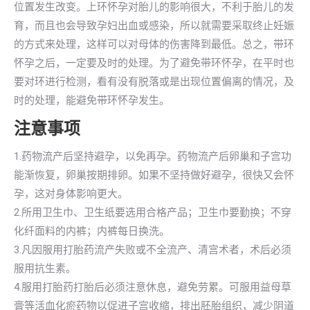
位置发生改变。上环怀孕对胎儿的影响很大，不利于胎儿的发
育，而且也会导致孕妇出血或感染，所以就需要采取终止妊娠
的方式来处理，这样可以对母体的伤害降到最低。总之，带环
怀孕之后，一定要及时的处理。为了避免带环怀孕，在平时也
要对环进行检测，看有没有脱落或是出现位置偏离的情况，及
时的处理，能避免带环怀孕发生。
注意事项
1.药物流产后坚持避孕，以免再孕。药物流产后卵巢和子宫功
能渐恢复，卵巢按期排卵。如果不坚持做好避孕，很快又会怀
孕，这对身体影响更大。
2.所用卫生巾、卫生纸要选用合格产品；卫生巾要勤换；不穿
化纤面料的内裤；内裤每日换洗。
3.凡因服用打胎药流产失败或不全流产、清宫术者，术后必须
服用抗生素。
4.服用打胎药打胎后必须注意休息，避免劳累。可服用益母草
膏等活血化瘀药物以促进子宫收缩，排出胚胎组织，减少阴道