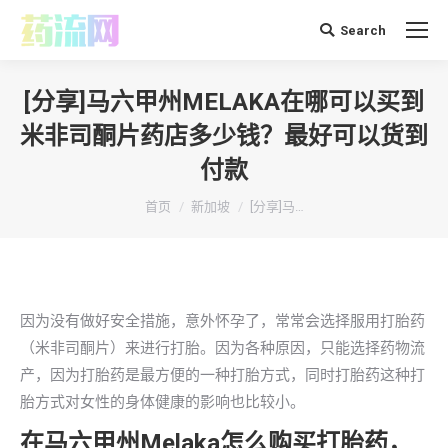
Search
搜
索：
[分享]马六甲州MELAKA在哪可以买到
米非司酮片药店多少钱？最好可以货到
付款
你在这里：
首页
新加坡
[分享]马…
因为没有做好安全措施，意外怀孕了，常常会选择服用打胎药
（米非司酮片）来进行打胎。因为各种原因，只能选择药物流
产，因为打胎药是最方便的一种打胎方式，同时打胎药这种打
胎方式对女性的身体健康的影响也比较小。
在马六甲州Melaka怎么购买打胎药，