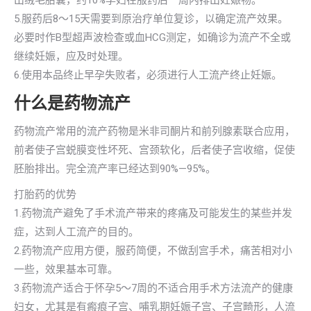
出绒毛胎囊，约10%孕妇在服药后一周内排出妊娠物。
5.服药后8～15天需要到原治疗单位复诊，以确定流产效果。
必要时作B型超声波检查或血HCG测定，如确诊为流产不全或
继续妊娠，应及时处理。
6.使用本品终止早孕失败者，必须进行人工流产终止妊娠。
什么是药物流产
药物流产常用的流产药物是米非司酮片和前列腺素联合应用，
前者使子宫蜕膜变性坏死、宫颈软化，后者使子宫收缩，促使
胚胎排出。完全流产率已经达到90%—95%。
打胎药的优势
1.药物流产避免了手术流产带来的疼痛及可能发生的某些并发
症，达到人工流产的目的。
2.药物流产应用方便，服药简便，不做刮宫手术，痛苦相对小
一些，效果基本可靠。
3.药物流产适合于怀孕5～7周的不适合用手术方法流产的健康
妇女，尤其是有瘢痕子宫、哺乳期妊娠子宫、子宫畸形，人流