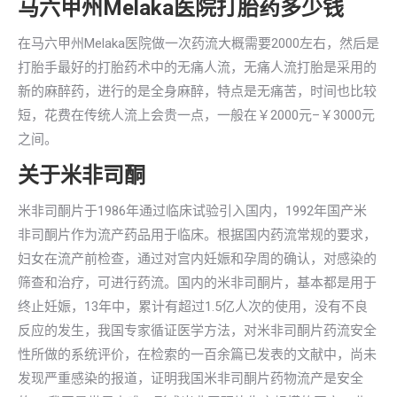
马六甲州Melaka医院打胎药多少钱
在马六甲州Melaka医院做一次药流大概需要2000左右，然后是
打胎手最好的打胎药术中的无痛人流，无痛人流打胎是采用的
新的麻醉药，进行的是全身麻醉，特点是无痛苦，时间也比较
短，花费在传统人流上会贵一点，一般在￥2000元–￥3000元
之间。
关于米非司酮
米非司酮片于1986年通过临床试验引入国内，1992年国产米
非司酮片作为流产药品用于临床。根据国内药流常规的要求，
妇女在流产前检查，通过对宫内妊娠和孕周的确认，对感染的
筛查和治疗，可进行药流。国内的米非司酮片，基本都是用于
终止妊娠，13年中，累计有超过1.5亿人次的使用，没有不良
反应的发生，我国专家循证医学方法，对米非司酮片药流安全
性所做的系统评价，在检索的一百余篇已发表的文献中，尚未
发现严重感染的报道，证明我国米非司酮片药物流产是安全