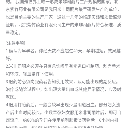
的。 我国是世界上唯一形成米非司酮片生产规模的国家，北
京紫竹药业有限公司是我国米非司酮片最早研发生产的单位，
也是目前主要的生产厂家，通过十几年的临床实践和质量监测
证明，北京紫竹药业有限公司生产的米非司酮片符合标准、质
量稳定。
[注意事项]
1.确认为早孕者，停经天数不应超过49天，孕期越短，效果越
好。
2.米非司酮片必须在具有急诊哪里有卖进口打胎药、刮宫手术
和输液、输血条件下使用。
3.服药前必须向服药者告知使用效果，及可能出现的副反应。
治疗或随诊过程中，如出现大量出血或其他异常情况，应及时
就医。
4.服用打胎药后，一般会较早出现少量阴道出血，部分妇女流
产后出血时间较长。少数早孕妇女服用米非司酮片后，即可自
然流产。约80%的孕妇在使用前列腺素类药物后，6小时内排