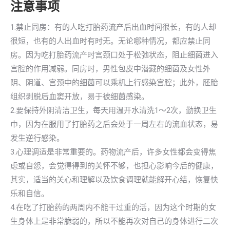
注意事项
1.禁止同房：有的人吃打胎药流产后出血时间很长，有的人却
很短，也有的人出血时有时无。无论哪种情况，都应禁止同
房。因为吃打胎药流产时宫颈口处于松弛状态，阻止细菌进入
宫腔的作用减弱。同房时，男性包皮中潜藏的细菌及女性外
阴、阴道、宫颈中的细菌可以乘机上行感染宫腔；此外，胚胎
组织剥脱后血窦开放，易于被细菌感染。
2.要保持外阴清洁卫生，每天用温开水清洗1～2次，勤换卫生
巾，因为在服用了打胎药之后会处于一周左右的流血状态，易
发生逆行感染。
3.心理调适是非常重要的。药物流产后，许多女性都会变得焦
虑或自怨，会觉得得到的关怀不够，也担心影响今后的健康，
其实，适当的关心和理解以及饮食调理就能解开心结，恢复快
乐和自信。
4.在吃了打胎药的两周内不能干过重的活，因为这个时期的女
生身体上是非常脆弱的，所以不能再次对自己的身体进行二次