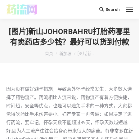
Search
搜
索：
[图片]新山JOHORBAHRU打胎药哪里
有卖药店多少钱？最好可以货到付款
你在这里：
首页
新加坡
[图片]新…
因为没有做好避孕措施，导致意外怀孕经常发生，大多数人选
择了药物流产。药流相比人流来说，药物流产有着方便快捷，
时间短，安全等优点，也是可以避免手术的一种方式，大家都
觉得吃药比手术伤害要小。妇产专家一再告诫：如果决定了进
行药流，要牢记，怀孕天数不能超过49天，怀孕天数越短越
好;因为人工流产往往会给身心带来很大的痛苦。有非常多在新