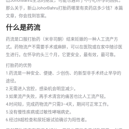
山JohorBahru生活的朋友，可能也遇到了不小心怀孕的困扰，
那么关于，新山JohorBahru打胎药哪里有卖药店多少钱？本篇
文章，你会找到答案。
什么是药流
药流是口服打胎药（米非司酮）结束妊娠的一种人工流产方
式。药物流产不需要手术或麻醉，可以在医院或在家中随诊医
生进行。在怀孕的头三个月，它更安全，最有效，最可靠。
打胎药的优势
1.药流是一种安全、便捷、少创伤、的新型非手术终止早孕的
途径。
2.无需进入宫腔，感染机会明显减少。
3.如果流产失败，再手术清宫的痛苦也比人工流产轻。
4.时间短，完成药物流产只需3–4天，期间可正常工作。
5.没有慢性疾病或过敏性哮喘病史。
6.经过B超检查和尿妊娠试验确诊为阳性者。