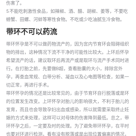
伤害了。
5.不能吃刺激性食品，如辣椒、酒、醋、胡椒、姜等，不要吃
螃蟹、田螺、河蚌等寒性食物。不吃或少吃油腻生冷食物。
带环不可以药流
带环怀孕是不可以做药物流产的，因为宫内节育环会阻碍组织
物的排出，这种情况下流不干净的可能性比较大。上环后怀孕
希望流产的话，建议取环后再流产或是取环与流产手术同时进
行。在打胎之前，先要做B超，查看胎囊的大小，排除宫外
孕，再查血常规、白带分析、凝血以及心电图等检查，如果一
切正常，再进行手术。
带环怀孕的情况还是比较常见的，由于节育环自行脱落或是环
的位置发生改变。上环怀孕对胎儿的影响很大，不利于胎儿的
发育，而且也会导致孕妇出血或感染，所以就需要采取终止妊
娠的方式来处理，这样可以对母体的伤害降到最低。总之，带
环怀孕之后，一定要及时的处理。为了避免带环怀孕，在平时
也要对环进行检测，看有没有脱落或是出现位置偏离的情况，