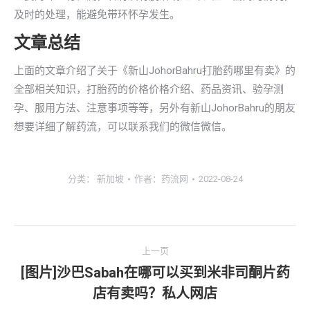
及时的处理，能避免带环怀孕发生。
文章总结
上面的文章介绍了关于《新山JohorBahru打胎药哪里有卖》的
全部相关知识，打胎药的价格价格介绍、药品资讯、验孕测
孕、服用方法、注意事项等等，另外有新山JohorBahru的朋友
想要详细了解药流，可以联系我们的微信微信。
分类：
新加坡
作者：
药流网
2022-08-24
文
上一页
章
[图片]沙巴Sabah在哪可以买到米非司酮片药
上
店有卖吗？私人网店
导
一