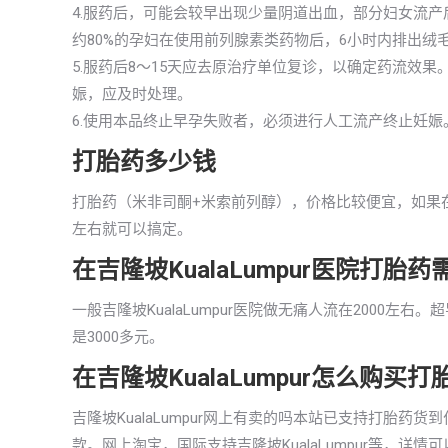
4.服药后，可能会较早出现少量阴道出血，部分妇女流
约80%的孕妇在使用前列腺素类药物后，6小时内排出绒
5.服药后8～15天应去原治疗单位复诊，以确定药流效
娠，应及时处理。
6.使用本品终止早孕失败者，必须进行人工流产终止妊娠
打胎药多少钱
打胎药（米非司酮+米索前列醇），价格比较便宜，如果在吉隆
左右就可以搞定。
在吉隆坡KualaLumpur医院打胎
一般吉隆坡KualaLumpur医院做无痛人流在2000左
是3000多元。
在吉隆坡KualaLumpur怎么购
吉隆坡KualaLumpur网上有卖的吗本站已支持打胎
款。网上淘宝，国际支持吉隆坡KualaLumpur等，