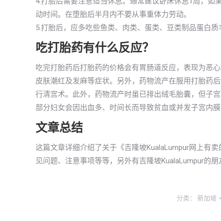
4.打胎后需要注意适当休息。通常建议卧床休息1周，如
动时间。在堕胎后半月内不要从事重体力劳动。
5.打胎后，应多吃些鱼类、肉类、蛋类、豆类制品蛋白
吃打胎药有什么反应？
吃完打胎药后打胎药的价格会有胃肠道反应，表现为恶心
皮肤潮红及发麻等症状。另外，药物流产在服用打胎药后
行清宫术。此外，药物流产时虽已排出绒毛胎囊，但子宫内
部分妇女会因出血多、时间长而导致贫血或并发子宫内膜
文章总结
这篇文章详细介绍了关于《吉隆坡KualaLumpur网
见问题、注意事项等等，另外有吉隆坡KualaLumpu
分类：
新加坡