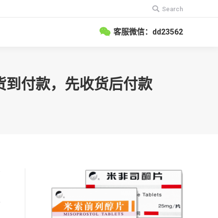
搜
Search
索：
客服微信：dd23562
？货到付款，先收货后付款
药
网
孕