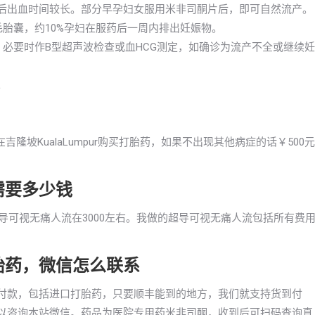
产后出血时间较长。部分早孕妇女服用米非司酮片后，即可自然流产。
毛胎囊，约10%孕妇在服药后一周内排出妊娠物。
果。必要时作B型超声波检查或血HCG测定，如确诊为流产不全或继续妊
。
坡KualaLumpur购买打胎药，如果不出现其他病症的话￥500元
药需要多少钱
右。超导可视无痛人流在3000左右。我做的超导可视无痛人流包括所有费
买打胎药，微信怎么联系
药货到付款，包括进口打胎药，只要顺丰能到的地方，我们就支持货到付
详情可以咨询本站微信。药品为医院专用药米非司酮，收到后可扫码查询真