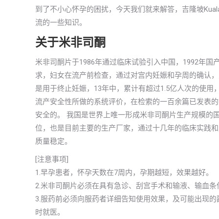
到了不小心怀孕的困扰，今天我们就来解答，吉隆坡Kual
流的一些知识。
关于米非司酮
米非司酮片于1986年通过临床试验引入中国，1992
求，妇女在流产前检查，通过对宫内妊娠和孕周的确认，
是用于终止妊娠，13年中，累计有超过1.5亿人次的使
流产安全性所做的系统评价，在检索的一百余篇已发表的
安全的。 我国是世界上唯一形成米非司酮片生产规模的
位，也是目前主要的生产厂家，通过十几年的临床实践和
质量稳定。
[注意事项]
1.早孕患者，怀孕天数在7周内，孕期越短，效果越好。
2.米非司酮片必须在具有急诊、刮宫手术和输液、输血条
3.服药前必须向服药者详细告知使用效果，及可能出现
时就医。