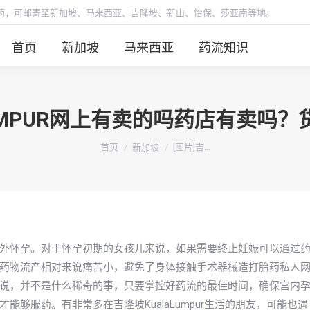
胎药，可邮寄至新加坡、马来西亚、吉隆坡、新山、怡保、莎亚南等地。
首页
新加坡
马来西亚
药流知识
ALUMPUR网上有卖的吗药店有卖吗
你在这里：
首页
新加坡
[图片]吉…
外怀孕。对于怀孕初期的女孩儿来说，如果需要终止妊娠可以通过
药物流产相对来说痛苦小，避免了身体接触手术器械造打胎药私人
说，并不是什么稀奇的事，只要掌控好药流的最佳时间，确保宫内
够服药。有非常多在吉隆坡KualaLumpur生活的朋友，可能也遇