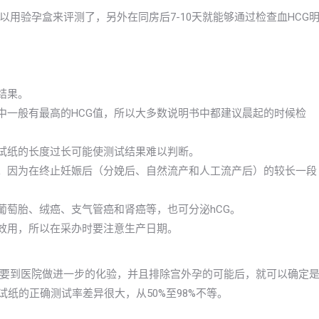
用验孕盒来评测了，另外在同房后7-10天就能够通过检查血HCG
结果。
中一般有最高的HCG值，所以大多数说明书中都建议晨起的时候检
测试纸的长度过长可能使测试结果难以判断。
孕。因为在终止妊娠后（分娩后、自然流产和人工流产后）的较长一段
葡萄胎、绒癌、支气管癌和肾癌等，也可分泌hCG。
去效用，所以在采办时要注意生产日期。
要到医院做进一步的化验，并且排除宫外孕的可能后，就可以确定
纸的正确测试率差异很大，从50%至98%不等。