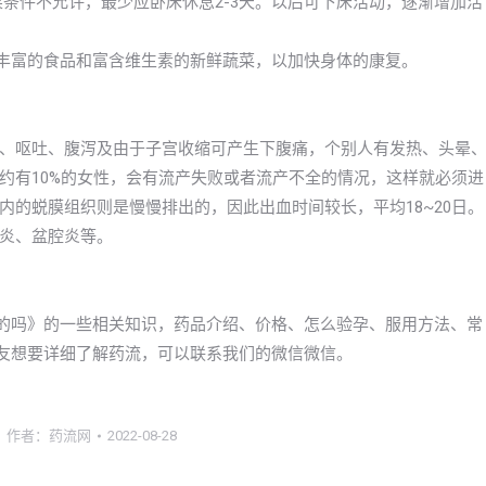
果条件不允许，最少应卧床休息2-3天。以后可下床活动，逐渐增加活
质丰富的食品和富含维生素的新鲜蔬菜，以加快身体的康复。
、呕吐、腹泻及由于子宫收缩可产生下腹痛，个别人有发热、头晕
约有10%的女性，会有流产失败或者流产不全的情况，这样就必须进
的蜕膜组织则是慢慢排出的，因此出血时间较长，平均18~20日。
炎、盆腔炎等。
上有卖的吗》的一些相关知识，药品介绍、价格、怎么验孕、服用方法、常
r的朋友想要详细了解药流，可以联系我们的微信微信。
作者：
药流网
2022-08-28