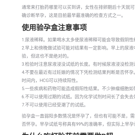
通常来打胎药哪里可以买到讲，女性在排卵期后十天就可以
确诊断早孕，这是目前最早最准确的检查方式之一。
使用验孕盒注意事项
1.尿液稀释。如果喝水太多使尿液稀释可能会导致假阴性
2.早上和傍晚做试验可能对结果有一定影响。早上的尿液
验，但这也不是绝对的。
3.检验时注意尿液浸没试纸的长度。有时候尿液浸没检
4.不要在最近有过妊娠的情况下凭检测结果判断是否怀
时间内，HCG可以持续阳性。
5.一些疾病和药物可能造成假阳性结果。不少肿瘤细胞如
6.不可以使用过期的试纸。因为化学试剂时间长了会失
7.不可以使用已经受潮了的试纸。
验孕盒一直弱阳多数情况是怀孕了，但也有可能不是，需
否怀孕。早孕试纸号称具有99%的准确率，但实际上早孕试