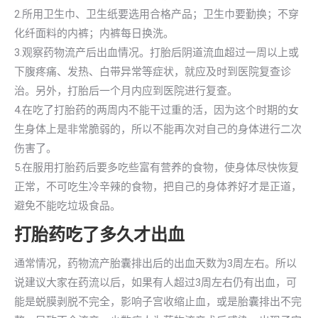
2.所用卫生巾、卫生纸要选用合格产品；卫生巾要勤换；不穿
化纤面料的内裤；内裤每日换洗。
3.观察药物流产后出血情况。打胎后阴道流血超过一周以上或
下腹疼痛、发热、白带异常等症状，就应及时到医院复查诊
治。另外，打胎后一个月内应到医院进行复查。
4.在吃了打胎药的两周内不能干过重的活，因为这个时期的女
生身体上是非常脆弱的，所以不能再次对自己的身体进行二次
伤害了。
5.在服用打胎药后要多吃些富有营养的食物，使身体尽快恢复
正常，不可吃生冷辛辣的食物，把自己的身体养好才是正道，
避免不能吃垃圾食品。
打胎药吃了多久才出血
通常情况，药物流产胎囊排出后的出血天数为3周左右。所以
说建议大家在药流以后，如果有人超过3周左右仍有出血，可
能是蜕膜剥脱不完全，影响子宫收缩止血，或是胎囊排出不完