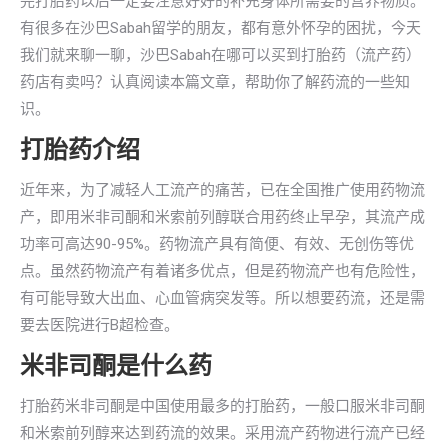
完打胎药以后一定要注意好好的补充身体所需要的营养物质。
有很多在沙巴Sabah留学的朋友，都有意外怀孕的困扰，今天
我们就来聊一聊，沙巴Sabah在哪可以买到打胎药（流产药）
药店有卖吗？认真阅读本篇文章，帮助你了解药流的一些知
识。
打胎药介绍
近年来，为了减轻人工流产的痛苦，已在全国推广使用药物流
产，即用米非司酮和米索前列醇联合用药终止早孕，其流产成
功率可高达90-95%。药物流产具有简便、有效、无创伤等优
点。虽然药物流产有着诸多优点，但是药物流产也有危险性，
有可能导致大出血、心血管病突发等。所以想要药流，还是需
要去医院进行B超检查。
米非司酮是什么药
打胎药米非司酮是中国使用最多的打胎药，一般口服米非司酮
和米索前列醇来达到药流的效果。采用流产药物进行流产已经