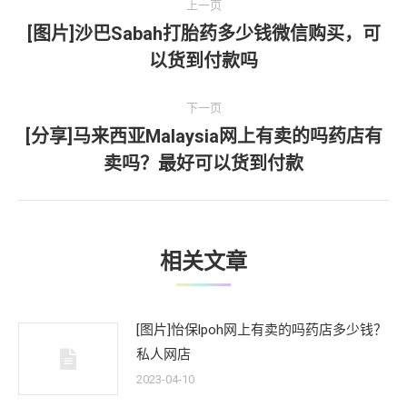
上一页
章
[图片]沙巴Sabah打胎药多少钱微信购买，可
上
以货到付款吗
导
一
文
航
下一页
章：
[分享]马来西亚Malaysia网上有卖的吗药店有
下
卖吗？最好可以货到付款
一
文
章：
相关文章
[图片]怡保lpoh网上有卖的吗药店多少钱？
私人网店
2023-04-10