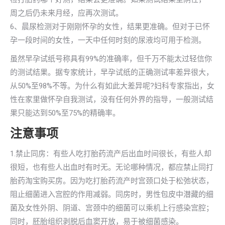
周之后仍未来月经，应再次测试。
6、晨尿检测对于刚刚怀孕的女性，结果更准确。但对于已怀
孕一段时间的女性，一天中任何时刻的尿液均可用于检测。
虽然早孕试纸号称具有99%的准确率，但千万不能太过轻信你
的测试结果。据专家统计，早孕试纸的正确测试率差异很大，
从50%至98%不等。为什么有如此大差异呢?妇科专家指出，女
性在家里做怀孕自我测试，没有任何外界的指导，一般测试结
果只能达到50%至75%的精确率。
注意事项
1.禁止同房：有些人吃打胎药流产后出血时间很长，有些人却
很短，也有些人出血时有时无。无论哪种情况，都应禁止同打
胎药淘宝购买房。因为吃打胎药流产时宫颈口处于松弛状态，
阻止细菌进入宫腔的作用减弱。同房时，男性包皮中潜藏的细
菌及女性外阴、阴道、宫颈中的细菌可以乘机上行感染宫腔；
同时，胚胎组织剥脱后血窦开放，易于被细菌感染。