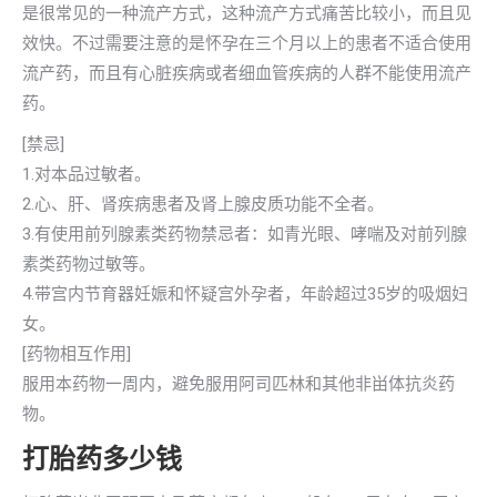
是很常见的一种流产方式，这种流产方式痛苦比较小，而且见
效快。不过需要注意的是怀孕在三个月以上的患者不适合使用
流产药，而且有心脏疾病或者细血管疾病的人群不能使用流产
药。
[禁忌]
1.对本品过敏者。
2.心、肝、肾疾病患者及肾上腺皮质功能不全者。
3.有使用前列腺素类药物禁忌者：如青光眼、哮喘及对前列腺
素类药物过敏等。
4.带宫内节育器妊娠和怀疑宫外孕者，年龄超过35岁的吸烟妇
女。
[药物相互作用]
服用本药物一周内，避免服用阿司匹林和其他非畄体抗炎药
物。
打胎药多少钱