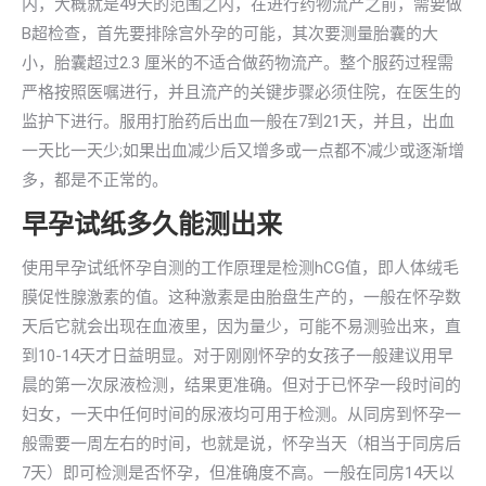
内，大概就是49天的范围之内，在进行药物流产之前，需要做
B超检查，首先要排除宫外孕的可能，其次要测量胎囊的大
小，胎囊超过2.3 厘米的不适合做药物流产。整个服药过程需
严格按照医嘱进行，并且流产的关键步骤必须住院，在医生的
监护下进行。服用打胎药后出血一般在7到21天，并且，出血
一天比一天少;如果出血减少后又增多或一点都不减少或逐渐增
多，都是不正常的。
早孕试纸多久能测出来
使用早孕试纸怀孕自测的工作原理是检测hCG值，即人体绒毛
膜促性腺激素的值。这种激素是由胎盘生产的，一般在怀孕数
天后它就会出现在血液里，因为量少，可能不易测验出来，直
到10-14天才日益明显。对于刚刚怀孕的女孩子一般建议用早
晨的第一次尿液检测，结果更准确。但对于已怀孕一段时间的
妇女，一天中任何时间的尿液均可用于检测。从同房到怀孕一
般需要一周左右的时间，也就是说，怀孕当天（相当于同房后
7天）即可检测是否怀孕，但准确度不高。一般在同房14天以