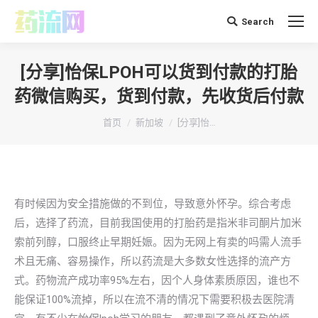
Search
搜
索：
[分享]怡保LPOH可以货到付款的打胎
药微信购买，货到付款，先收货后付款
你在这里：
首页
新加坡
[分享]怡…
有时候因为安全措施做的不到位，导致意外怀孕。综合考虑
后，选择了药流，目前我国使用的打胎药是指米非司酮片加米
索前列醇，口服终止早期妊娠。因为无网上有卖的吗需人流手
术且无痛、容易操作，所以药流是大多数女性选择的流产方
式。药物流产成功率95%左右，因个人身体素质原因，谁也不
能保证100%流掉，所以在流不清的情况下需要积极去医院清