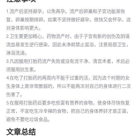
1.流产后坚持避孕，以免再孕。流产后卵巢和子宫功能渐恢
复，卵巢按期排卵。如果不坚持做好避孕，很快又会怀孕，这
对身体影响更大。
2.卫生要更加精心，药物流产时，由于子宫有新的创伤及阴道
流血易发生逆行感染，因此未净前禁止盆浴，注意局部卫生，
淋浴洗澡。
3.凡因服用打胎药流产失败或没有流干净、清宫术者，术后必
须服用抗生素。
4.在吃了打胎药的两周内不能干过重的活，因为这个时期的女
生身体上是非常脆弱的，所以不能再次对自己的身体进行二次
伤害了。
5.在服用打胎药后要多吃些富有营养的食物，使身体尽快恢复
正常，不宜吃生冷辛辣的食物，把自己的身体养好才是正道，
避免不要吃垃圾食品。
文章总结