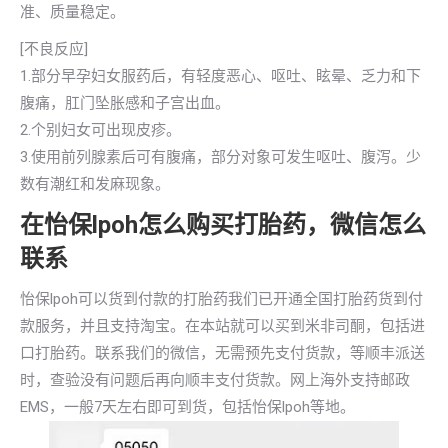
准、质量稳定。
[不良反应]
1.部分早孕妇女服药后，有轻度恶心、呕吐、眩晕、乏力和下
腹痛，肛门坠胀感和子宫出血。
2.个别妇女可出现皮疹。
3.使用前列腺素后可有腹痛，部分对象可发生呕吐、腹泻。少
数有潮红和发麻现象。
在怡保lpoh怎么购买打胎药，微信怎么
联系
怡保lpoh可以货到付款的打胎药我们已开通全国打胎药货到付
款服务，并且支持淘宝。在本站就可以买到米非司酮，包括进
口打胎药。联系我们的微信，无需预先支付货款，等顺丰派送
时，查验没有问题后再向顺丰支付货款。网上海外支持邮政
EMS，一般7天左右即可到货，包括怡保lpoh等地。