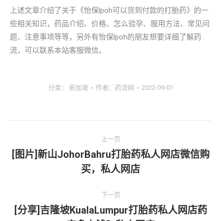
上述文章介绍了关于《怡保lpoh可以货到付款的打胎药》的一
些相关知识，药品介绍、价格、怎么验孕、服用方法、常见问
题、注意事项等等，另外有怡保lpoh的朋友想要详细了解药
流，可以联系本站客服微信。
分类：
新加坡
作者：
药流网
2022-09-01
文
上一页
章
[图片]新山JohorBahru打胎药私人网店微信购
上
买，私人网店
导
一
文
航
下一页
章：
[分享]吉隆坡KualaLumpur打胎药私人网店药
下