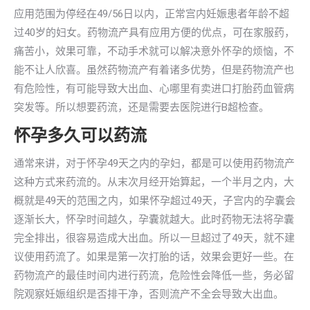
应用范围为停经在49/56日以内，正常宫内妊娠患者年龄不超
过40岁的妇女。药物流产具有应用方便的优点，可在家服药，
痛苦小，效果可靠，不动手术就可以解决意外怀孕的烦恼，不
能不让人欣喜。虽然药物流产有着诸多优势，但是药物流产也
有危险性，有可能导致大出血、心哪里有卖进口打胎药血管病
突发等。所以想要药流，还是需要去医院进行B超检查。
怀孕多久可以药流
通常来讲，对于怀孕49天之内的孕妇，都是可以使用药物流产
这种方式来药流的。从末次月经开始算起，一个半月之内，大
概就是49天的范围之内，如果怀孕超过49天，子宫内的孕囊会
逐渐长大，怀孕时间越久，孕囊就越大。此时药物无法将孕囊
完全排出，很容易造成大出血。所以一旦超过了49天，就不建
议使用药流了。如果是第一次打胎的话，效果会更好一些。在
药物流产的最佳时间内进行药流，危险性会降低一些，务必留
院观察妊娠组织是否排干净，否则流产不全会导致大出血。