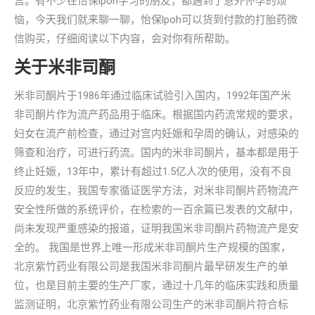
宫。有不少在怡保lpoh学习的朋友，都遇到了意外怀孕的烦
恼，今天我们就来聊一聊，怡保lpoh可以货到付款的打胎药微
信购买，仔细阅读以下内容，会对你有所帮助。
关于米非司酮
米非司酮片于1986年通过临床试验引入国内，1992年国产米
非司酮片作为流产药品用于临床。根据国内药流常规的要求，
妇女在流产前检查，通过对宫内妊娠和孕周的确认，对感染的
筛查和治疗，可进行药流。国内的米非司酮片，基本都是用于
终止妊娠，13年中，累计有超过1.5亿人次的使用，没有不良
反应的发生，我国专家循证医学方法，对米非司酮片药物流产
安全性所做的系统评价，在检索的一百余篇已发表的文献中，
尚未发现严重感染的报道，证明我国米非司酮片药物流产是安
全的。 我国是世界上唯一形成米非司酮片生产规模的国家，
北京紫竹药业有限公司是我国米非司酮片最早研发生产的单
位，也是目前主要的生产厂家，通过十几年的临床实践和质量
监测证明，北京紫竹药业有限公司生产的米非司酮片符合标