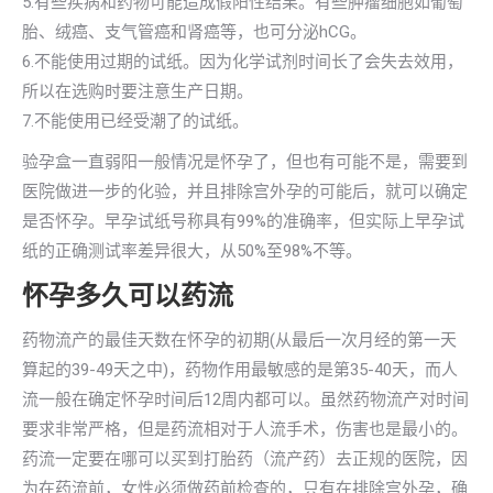
5.有些疾病和药物可能造成假阳性结果。有些肿瘤细胞如葡萄
胎、绒癌、支气管癌和肾癌等，也可分泌hCG。
6.不能使用过期的试纸。因为化学试剂时间长了会失去效用，
所以在选购时要注意生产日期。
7.不能使用已经受潮了的试纸。
验孕盒一直弱阳一般情况是怀孕了，但也有可能不是，需要到
医院做进一步的化验，并且排除宫外孕的可能后，就可以确定
是否怀孕。早孕试纸号称具有99%的准确率，但实际上早孕试
纸的正确测试率差异很大，从50%至98%不等。
怀孕多久可以药流
药物流产的最佳天数在怀孕的初期(从最后一次月经的第一天
算起的39-49天之中)，药物作用最敏感的是第35-40天，而人
流一般在确定怀孕时间后12周内都可以。虽然药物流产对时间
要求非常严格，但是药流相对于人流手术，伤害也是最小的。
药流一定要在哪可以买到打胎药（流产药）去正规的医院，因
为在药流前，女性必须做药前检查的，只有在排除宫外孕，确