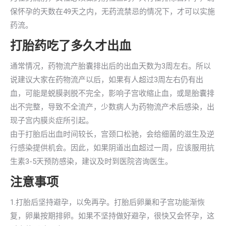
保怀孕的天数在49天之内，无药流禁忌的情况下，才可以实施
药流。
打胎药吃了多久才出血
通常情况，药物流产胎囊排出后的出血天数为3周左右。所以
说建议大家在药物流产以后，如果有人超过3周左右仍有出
血，可能是蜕膜剥脱不完全，影响子宫收缩止血，或是胎囊排
出不完整，导致不全流产，少数病人为药物流产术后感染，出
现子宫内膜炎症所引起。
由于打胎后出血时间较长，宫颈口松驰，会给细菌的滋生及逆
行感染提供机会。因此，如果阴道出血超过一周，应该服用抗
生素3-5天预防感染，建议及时到医院咨询医生。
注意事项
1.打胎后坚持避孕，以免再孕。打胎后卵巢和子宫功能渐恢
复，卵巢按期排卵。如果不坚持做好避孕，很快又会怀孕，这