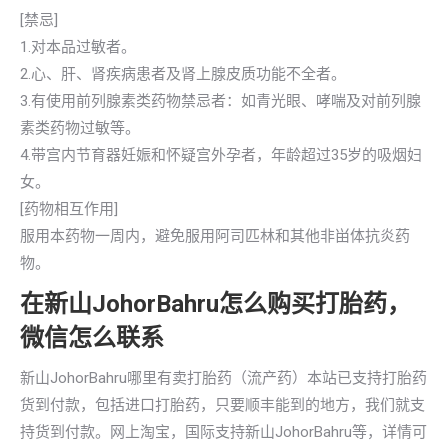
[禁忌]
1.对本品过敏者。
2.心、肝、肾疾病患者及肾上腺皮质功能不全者。
3.有使用前列腺素类药物禁忌者：如青光眼、哮喘及对前列腺
素类药物过敏等。
4.带宫内节育器妊娠和怀疑宫外孕者，年龄超过35岁的吸烟妇
女。
[药物相互作用]
服用本药物一周内，避免服用阿司匹林和其他非畄体抗炎药
物。
在新山JohorBahru怎么购买打胎药，
微信怎么联系
新山JohorBahru哪里有卖打胎药（流产药）本站已支持打胎药
货到付款，包括进口打胎药，只要顺丰能到的地方，我们就支
持货到付款。网上淘宝，国际支持新山JohorBahru等，详情可