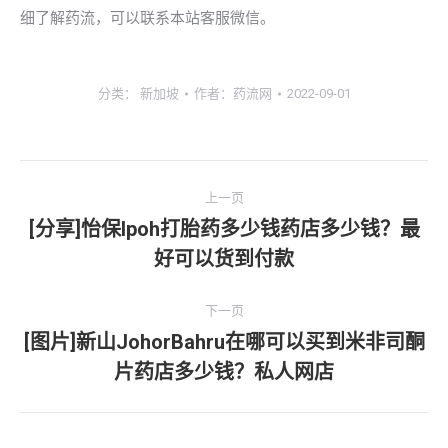
细了解药流，可以联系本站客服微信。
分类：
新加坡
作者：
药流网
2022-09-01
文
上一页
章
[分享]怡保lpoh打胎药多少钱药店多少钱？最
上
好可以货到付款
导
一
文
航
下一页
章：
[图片]新山JohorBahru在哪可以买到米非司酮
下
片药店多少钱？私人网店
一
文
章：