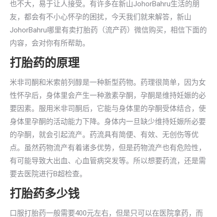
也不大，易于让人接受。有许多在新山JohorBahru生活的朋
友，都会有不小心怀孕的困扰，今天我们就来解答，新山
JohorBahru哪里有卖打胎药（流产药）微信购买，相信下面的
内容，会对你有所帮助。
打胎药的原理
米非司酮和米索前列醇是一种新型药物。药理很简单，因为女
性怀孕后，身体里会产生一种激素孕酮，孕酮是维持妊娠的必
要因素。服用米非司酮后，它能与身体里的孕酮受体结合，使
身体里孕酮的活动能力下降。身体内一旦缺少维持妊娠所必要
的孕酮，就会引起流产。药流具有简便、有效、无创伤等优
点。虽然药物流产有着诸多优势，但是药物流产也有危险性，
有可能导致大出血、心血管病突发等。所以想要药流，还是需
要去医院进行B超检查。
打胎药多少钱
口服打胎药一般需要400元左右，但是只可以在医院拿药，而