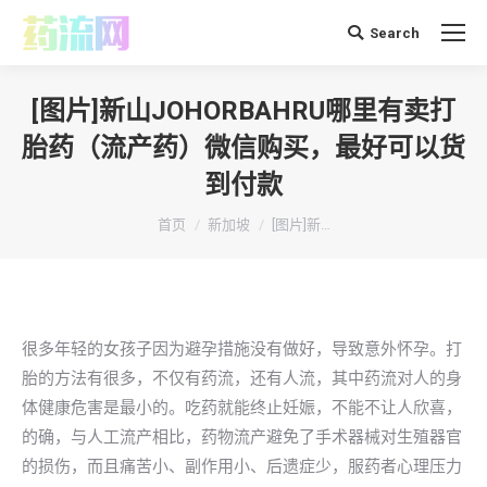
Search
搜
索：
[图片]新山JOHORBAHRU哪里有卖打
胎药（流产药）微信购买，最好可以货
到付款
你在这里：
首页
新加坡
[图片]新…
很多年轻的女孩子因为避孕措施没有做好，导致意外怀孕。打
胎的方法有很多，不仅有药流，还有人流，其中药流对人的身
体健康危害是最小的。吃药就能终止妊娠，不能不让人欣喜，
的确，与人工流产相比，药物流产避免了手术器械对生殖器官
的损伤，而且痛苦小、副作用小、后遗症少，服药者心理压力