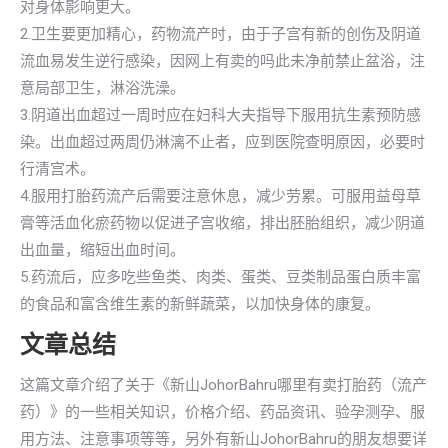
对身体影响更大。
2.卫生要更加精心，药物流产时，由于子宫有新的创伤及阴道
流血易发生逆行感染，因网上有卖的吗此未净前禁止盆浴，注
意局部卫生，淋浴洗澡。
3.阴道出血超过一周时应在妇科大夫指导下服用抗生素预防感
染。出血超过两周仍淋漓不止者，应到医院查明原因，必要时
行清宫术。
4.服用打胎药流产后需要注意休息，减少劳累。可服用益母草
膏等活血化瘀药物以促进子宫收缩，排出胚胎组织，减少阴道
出血量，缩短出血时间。
5.药流后，应多吃些鱼类、肉类、蛋类、豆类制品蛋白质丰富
的食品和富含维生素的新鲜蔬菜，以加快身体的康复。
文章总结
这篇文章介绍了关于《新山JohorBahru哪里有卖打胎药（流产
药）》的一些相关知识，价格介绍、药品资讯、验孕测孕、服
用方法、注意事项等等，另外有新山JohorBahru的朋友想要详