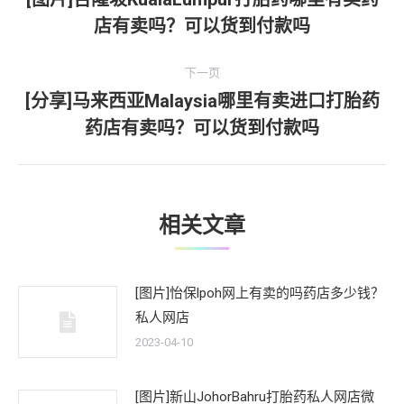
上
店有卖吗？可以货到付款吗
导
一
文
航
下一页
章：
[分享]马来西亚Malaysia哪里有卖进口打胎药
下
药店有卖吗？可以货到付款吗
一
文
章：
相关文章
[图片]怡保lpoh网上有卖的吗药店多少钱？
私人网店
2023-04-10
[图片]新山JohorBahru打胎药私人网店微