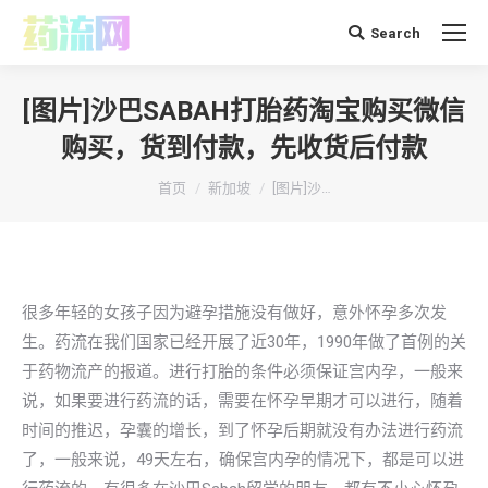
Search
搜
索：
[图片]沙巴SABAH打胎药淘宝购买微信
购买，货到付款，先收货后付款
你在这里：
首页
新加坡
[图片]沙…
很多年轻的女孩子因为避孕措施没有做好，意外怀孕多次发
生。药流在我们国家已经开展了近30年，1990年做了首例的关
于药物流产的报道。进行打胎的条件必须保证宫内孕，一般来
说，如果要进行药流的话，需要在怀孕早期才可以进行，随着
时间的推迟，孕囊的增长，到了怀孕后期就没有办法进行药流
了，一般来说，49天左右，确保宫内孕的情况下，都是可以进