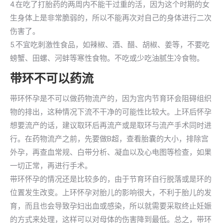
4.在吃了打胎药的两周内不能干过重的活，因为这个时期的女
生身体上是非常脆弱的，所以不能再次对自己的身体进行二次
伤害了。
5.不宜吃刺激性食品，如辣椒、酒、醋、胡椒、姜等，不要吃
螃蟹、田螺、河蚌等寒性食物。不吃或少吃油腻生冷食物。
带环不可以药流
带环怀孕是不可以做药物流产的，因为宫内节育环会阻碍组织
物的排出，这种情况下流不干净的可能性比较大。上环后怀孕
想要流产的话，建议取环后再流产或是取环与流产手术同时进
行。在药物流产之前，先要做B超，查看胎囊的大小，排除宫
外孕，再查血常规、白带分析、凝血以及心电图等检查，如果
一切正常，再进行手术。
带环怀孕的情况还是比较多的，由于节育环自行脱落或是环的
位置发生改变。上环怀孕对胎儿的影响很大，不利于胎儿的发
育，而且也会导致孕妇出血或感染，所以就需要采取终止妊娠
的方式来处理，这样可以对母体的伤害降到最低。总之，带环