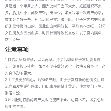
月经后一个半月之内，因为此时子宫不太大，妊娠组织不太
多，胎儿也小，副反应轻，出血少。如果是第一次流产的话，
效果会更好一些。药流后虽已排出绒毛胎，但子宫内的蜕膜组
织则是慢慢流出的，因此出血时间较长，平均18～20日。部分
女性朋友会因出血多、时间长而导致贫血或并发子宫内膜炎、
盆腔炎等。
注意事项
1.打胎后坚持避孕，以免再孕。打胎后卵巢和子宫功能渐恢
复，卵巢按期排卵。如果不坚持做好避孕，很快又会怀孕，这
对身体影响更大。
2.卫生要更加精心，药物流产时，由于子宫有新的创伤及阴道
流血易发生逆行感染，因此未净前禁止盆浴，注意局部卫生，
淋浴洗澡。
3.凡因服用打胎药流产失败或流产不全、清宫术者，术后必须
服用抗生素。