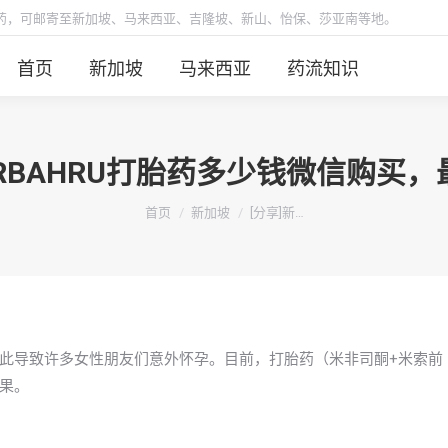
胎药，可邮寄至新加坡、马来西亚、吉隆坡、新山、怡保、莎亚南等地。
首页
新加坡
马来西亚
药流知识
HORBAHRU打胎药多少钱微信购买
你在这里：
首页
新加坡
[分享]新…
此导致许多女性朋友们意外怀孕。目前，打胎药（米非司酮+米索前
果。