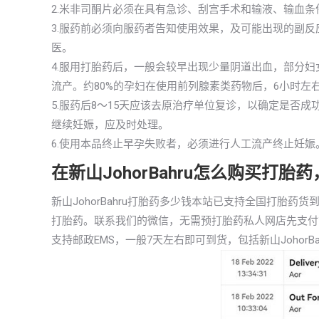
2.米非司酮片必须在具有急诊、刮宫手术和输液、输血条
3.服药前必须向服药者告知使用效果，及可能出现的副
医。
4.服用打胎药后，一般会较早出现少量阴道出血，部分
流产。约80%的孕妇在使用前列腺素类药物后，6小时左
5.服药后8～15天应该去原治疗单位复诊，以确定是否
继续妊娠，应及时处理。
6.使用本品终止早孕失败者，必须进行人工流产终止妊娠
在新山JohorBahru怎么购买打
新山JohorBahru打胎药多少钱本站已支持全国打胎
打胎药。联系我们的微信，无需预打胎药私人网店先支付
支持邮政EMS，一般7天左右即可到货，包括新山JohorBa