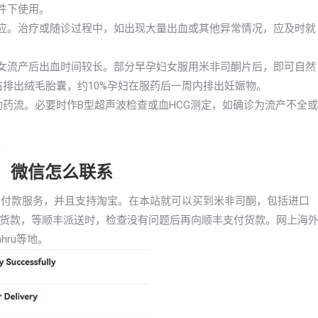
件下使用。
反应。治疗或随诊过程中，如出现大量出血或其他异常情况，应及时就
妇女流产后出血时间较长。部分早孕妇女服用米非司酮片后，即可自然
右排出绒毛胎囊，约10%孕妇在服药后一周内排出妊娠物。
成功药流。必要时作B型超声波检查或血HCG测定，如确诊为流产不全或
。
胎药，微信怎么联系
药货到付款服务，并且支持淘宝。在本站就可以买到米非司酮，包括进口
货款，等顺丰派送时，检查没有问题后再向顺丰支付货款。网上海
hru等地。