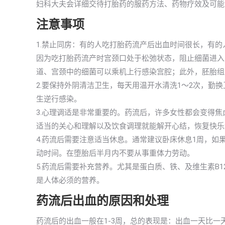
妇科大夫会详细交待打胎药的服药方法、药物疗效及可能
注意事项
1.禁止同房：有的人吃打胎药流产后出血时间很长，有
因为吃打胎药流产时宫颈口处于松弛状态，阻止细菌进入
道、宫颈中的细菌可以乘机上行感染宫腔；此外，胚胎组
2.要保持外阴清洁卫生，每天用温开水清洗1～2次，勤
生逆行感染。
3.心理调适是非常重要的。药流后，许多女性都会变得
适当的关心和理解以及饮食调理就能解开心结，恢复快乐
4.药流后需要注意适当休息。通常建议卧床休息1周，如
动时间。在堕胎后半月内不要从事重体力劳动。
5.药流后需要补充营养。尤其是蛋白质、铁、及维生素B
是人体必须的营养。
药流后出血的原因和处理
药流后的出血一般在1-3周，总的表现是：出血一天比