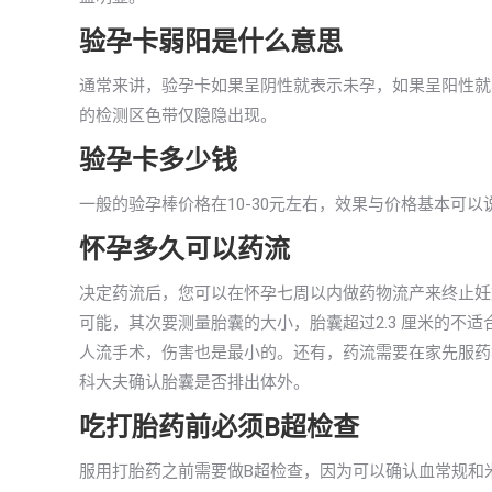
验孕卡弱阳是什么意思
通常来讲，验孕卡如果呈阴性就表示未孕，如果呈阳性就
的检测区色带仅隐隐出现。
验孕卡多少钱
一般的验孕棒价格在10-30元左右，效果与价格基本可
怀孕多久可以药流
决定药流后，您可以在怀孕七周以内做药物流产来终止妊
可能，其次要测量胎囊的大小，胎囊超过2.3 厘米的不
人流手术，伤害也是最小的。还有，药流需要在家先服药
科大夫确认胎囊是否排出体外。
吃打胎药前必须B超检查
服用打胎药之前需要做B超检查，因为可以确认血常规和