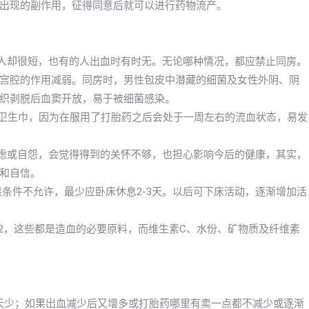
出现的副作用，征得同意后就可以进行药物流产。
的人却很短，也有的人出血时有时无。无论哪种情况，都应禁止同房。
宫腔的作用减弱。同房时，男性包皮中潜藏的细菌及女性外阴、阴
织剥脱后血窦开放，易于被细菌感染。
换卫生巾，因为在服用了打胎药之后会处于一周左右的流血状态，易发
焦虑或自怨，会觉得得到的关怀不够，也担心影响今后的健康，其实，
和自信。
果条件不允许，最少应卧床休息2-3天。以后可下床活动，逐渐增加活
12，这些都是造血的必要原料，而维生素C、水份、矿物质及纤维素
一天少；如果出血减少后又增多或打胎药哪里有卖一点都不减少或逐渐