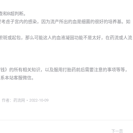
查和B超判断。
么要考虑子宫内的感染，因为流产所出的血是细菌的很好的培养基。如
现瘀斑或起包，那么可能这人的血液凝固功能不是太好，在药流或人流
药多少钱》的所有相关知识，以及服用打胎药前后需要注意的事项等等，
以联系本站客服微信。
作者：
药流网
2022-10-09
下一页