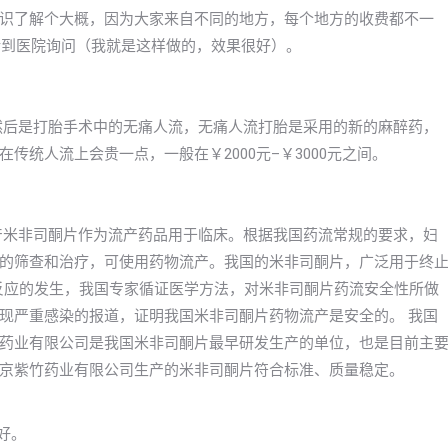
识了解个大概，因为大家来自不同的地方，每个地方的收费都不一
打电话到医院询问（我就是这样做的，效果很好）。
左右，然后是打胎手术中的无痛人流，无痛人流打胎是采用的新的麻醉药，
统人流上会贵一点，一般在￥2000元–￥3000元之间。
年国产米非司酮片作为流产药品用于临床。根据我国药流常规的要求，妇
的筛查和治疗，可使用药物流产。我国的米非司酮片，广泛用于终
良反应的发生，我国专家循证医学方法，对米非司酮片药流安全性所做
现严重感染的报道，证明我国米非司酮片药物流产是安全的。 我国
药业有限公司是我国米非司酮片最早研发生产的单位，也是目前主
京紫竹药业有限公司生产的米非司酮片符合标准、质量稳定。
好。