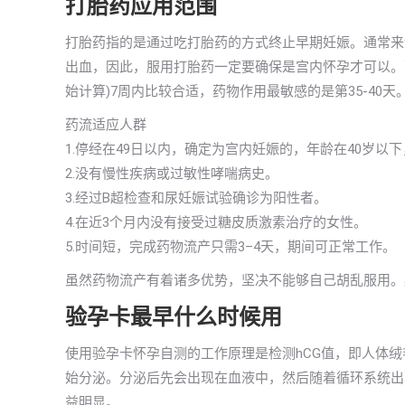
打胎药应用范围
打胎药指的是通过吃打胎药的方式终止早期妊娠。通常来
出血，因此，服用打胎药一定要确保是宫内怀孕才可以。
始计算)7周内比较合适，药物作用最敏感的是第35-40天
药流适应人群
1.停经在49日以内，确定为宫内妊娠的，年龄在40岁
2.没有慢性疾病或过敏性哮喘病史。
3.经过B超检查和尿妊娠试验确诊为阳性者。
4.在近3个月内没有接受过糖皮质激素治疗的女性。
5.时间短，完成药物流产只需3–4天，期间可正常工作。
虽然药物流产有着诸多优势，坚决不能够自己胡乱服用。
验孕卡最早什么时候用
使用验孕卡怀孕自测的工作原理是检测hCG值，即人体
始分泌。分泌后先会出现在血液中，然后随着循环系统出现
益明显。