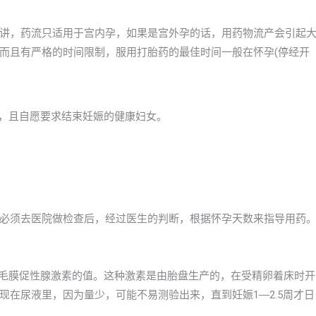
讲，药流只适用于宫内孕，如果是宫外孕的话，用药物流产会引起
而且有严格的时间限制，服用打胎药的最佳时间一般在怀孕(停经开
。
以下，且自愿要求结束妊娠的健康妇女。
必须去医院做检查后，经过医生的判断，根据怀孕天数来指导用药
绒毛膜促性腺激素的值。这种激素是由胎盘生产的，在受精卵着床时开
在尿液里，因为量少，可能不易测验出来，直到妊娠1―2.5周才日