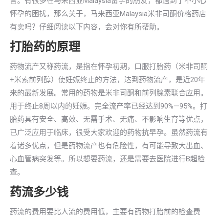
宫。有很多在马来西亚Malaysia留学的朋友，都遇到了不小心
怀孕的困扰，那么关于，马来西亚Malaysia米非司酮价格药店
有卖吗？仔细阅读以下内容，会对你有所帮助。
打胎药的原理
药物流产又称药流，是指在怀孕初期，口服打胎药（米非司酮
+米索前列醇）使妊娠终止的方法，达到药物流产，是近20年
来的最新发展。常用的药物是米非司酮和前列腺素联合应用。
用于终止8周以内的妊娠。完全流产率已经达到90%—95%。打
胎药具有安全、高效、无需手术、无痛、不影响生育等优点，
已广泛应用于临床，很受大家欢迎的药物抗早孕。虽然药流有
着诸多优点，但是药物流产也有危险性，有可能导致大出血、
心血管病突发等。所以想要药流，还是需要去医院进行B超检
查。
药流多少钱
药流的费用要比人流的费用低，主要有药物打胎前的检查费