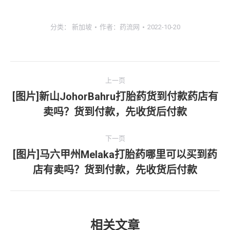
分类：
新加坡
作者：
药流网
2022-10-20
文
上一页
章
[图片]新山JohorBahru打胎药货到付款药店有
上
卖吗？货到付款，先收货后付款
导
一
文
航
下一页
章：
[图片]马六甲州Melaka打胎药哪里可以买到药
下
店有卖吗？货到付款，先收货后付款
一
文
章：
相关文章