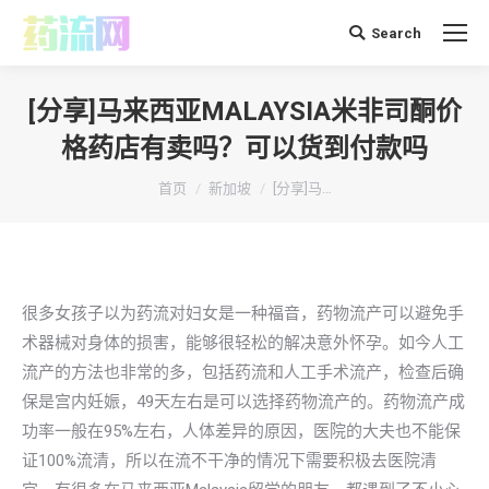
Search
搜
索：
[分享]马来西亚MALAYSIA米非司酮价
格药店有卖吗？可以货到付款吗
你在这里：
首页
新加坡
[分享]马…
很多女孩子以为药流对妇女是一种福音，药物流产可以避免手
术器械对身体的损害，能够很轻松的解决意外怀孕。如今人工
流产的方法也非常的多，包括药流和人工手术流产，检查后确
保是宫内妊娠，49天左右是可以选择药物流产的。药物流产成
功率一般在95%左右，人体差异的原因，医院的大夫也不能保
证100%流清，所以在流不干净的情况下需要积极去医院清