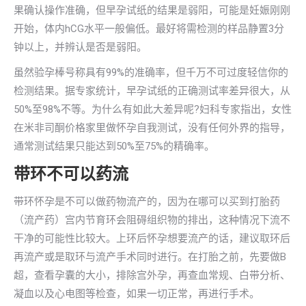
果确认操作准确，但早孕试纸的结果是弱阳，可能是妊娠刚刚
开始，体内hCG水平一般偏低。最好将需检测的样品静置3分
钟以上，并辨认是否是弱阳。
虽然验孕棒号称具有99%的准确率，但千万不可过度轻信你的
检测结果。据专家统计，早孕试纸的正确测试率差异很大，从
50%至98%不等。为什么有如此大差异呢?妇科专家指出，女性
在米非司酮价格家里做怀孕自我测试，没有任何外界的指导，
通常测试结果只能达到50%至75%的精确率。
带环不可以药流
带环怀孕是不可以做药物流产的，因为在哪可以买到打胎药
（流产药）宫内节育环会阻碍组织物的排出，这种情况下流不
干净的可能性比较大。上环后怀孕想要流产的话，建议取环后
再流产或是取环与流产手术同时进行。在打胎之前，先要做B
超，查看孕囊的大小，排除宫外孕，再查血常规、白带分析、
凝血以及心电图等检查，如果一切正常，再进行手术。