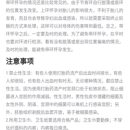
带环怀孕的情况还是比较常见的，由于节育环自行脱落或是环
的位置发生改变。上环怀孕对胎儿的影响很大，不利于胎儿的
发育，而且也会导致孕妇出血或感染，所以就需要采取终止妊
娠的方式来处理，这样可以对母体的伤害降到最低。总之，带
环怀孕之后，一定要及时的处理。为了避免带环怀孕，在平时
也要对环进行检测，看有没有脱落或是出现位置偏离的情况，
及时的处理，能避免带环怀孕发生。
注意事项
1.禁止性生活：有些人使用打胎药流产后出血时间很长，有些
人却很短，也有些人出血时有时无。无论哪种情况，都应禁止
性生活。因为使用打胎药流产时宫颈口处于松弛状态，阻止细
菌进入宫腔的作用减弱。性生活时，男性包皮中潜藏的细菌及
女性外阴、阴道、宫颈中的细菌可以乘机上行感染宫腔；另
外，胚胎组织剥脱后血窦开放，易于被细菌感染。
2.所用卫生巾、卫生纸要选用合格产品；卫生巾要勤换；不穿
化纤面料的内裤；内裤每日换洗。