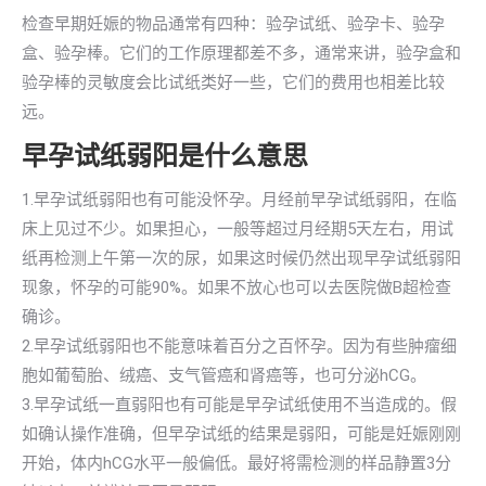
检查早期妊娠的物品通常有四种：验孕试纸、验孕卡、验孕
盒、验孕棒。它们的工作原理都差不多，通常来讲，验孕盒和
验孕棒的灵敏度会比试纸类好一些，它们的费用也相差比较
远。
早孕试纸弱阳是什么意思
1.早孕试纸弱阳也有可能没怀孕。月经前早孕试纸弱阳，在临
床上见过不少。如果担心，一般等超过月经期5天左右，用试
纸再检测上午第一次的尿，如果这时候仍然出现早孕试纸弱阳
现象，怀孕的可能90%。如果不放心也可以去医院做B超检查
确诊。
2.早孕试纸弱阳也不能意味着百分之百怀孕。因为有些肿瘤细
胞如葡萄胎、绒癌、支气管癌和肾癌等，也可分泌hCG。
3.早孕试纸一直弱阳也有可能是早孕试纸使用不当造成的。假
如确认操作准确，但早孕试纸的结果是弱阳，可能是妊娠刚刚
开始，体内hCG水平一般偏低。最好将需检测的样品静置3分