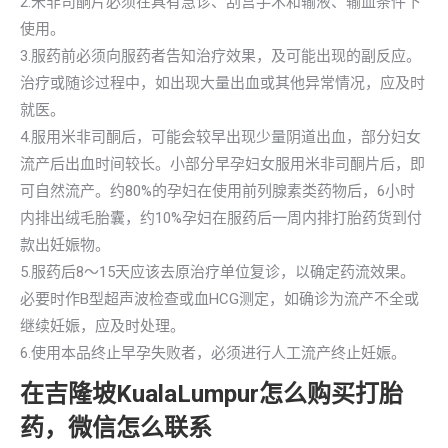
2.米非司酮片必须在具有急诊、刮宫手术和输液、输血条件下
使用。
3.服药前必须向服药者告知治疗效果，及可能出现的副反应。
治疗或随诊过程中，如出现大量出血或其他异常情况，应及时
就医。
4.服用米非司酮后，可能会较早出现少量阴道出血，部分妇女
流产后出血时间较长。小部分早孕妇女服用米非司酮片后，即
可自然流产。约80%的孕妇在使用前列腺素类药物后，6小时
内排出绒毛胎囊，约10%孕妇在服药后一周内排打胎药货到付
款出妊娠物。
5.服药后8～15天应该去原治疗单位复诊，以确定药流效果。
必要时作B型超声波检查或血HCG测定，如确诊为流产不全或
继续妊娠，应及时处理。
6.使用本品终止早孕失败者，必须进行人工流产终止妊娠。
在吉隆坡KualaLumpur怎么购买打胎
药，微信怎么联系