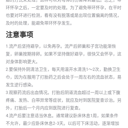
娠的方式来处理，这样可以对母体的伤害降到最低。总之，带
环怀孕之后，一定要及时的处理。为了避免带环怀孕，在平时
也要对环进行检测，看有没有脱落或是出现位置偏离的情况，
及时的处理，能避免带环怀孕发生。
注意事项
1.流产后坚持避孕，以免再孕。流产后卵巢和子宫功能渐恢
复，卵巢按期排卵。如果不坚持做好避孕，很快又会怀孕，这
对身体影响更大。
2.要保持外阴清洁卫生，每天用温开水清洗1～2次，勤换卫生
巾，因为在服用了打胎药之后会处于一周左右的流血状态，易
发生逆行感染。
3.观察药流后出血情况。打胎后阴道流血超过一周以上或下腹
疼痛、发热、白带异常等症状，就应及时到医院复查诊治。另
外，打胎后一个月内应到医院进行复查。
4.流产后要注意适当休息。通常建议卧床休息1周，如果条件
不允许，最少应卧床休息2-3天。以后可下床活动，逐渐增加