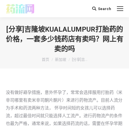
Search
搜
索：
[分享]吉隆坡KUALALUMPUR打胎药的
价格，一套多少钱药店有卖吗？网上有
卖的吗
你在这里：
首页
新加坡
[分享]吉…
没有做好避孕措施，意外怀孕了，常常会选择服用打胎药（米
非司哪里有卖米非司酮片酮片）来进行药物流产。目前人流分
为手术和药流两种方法， 怀孕时间短的女孩儿可以选择药
流，超过最佳时间就只能选择人工流产。进行药物流产的条件
也最为严格，通常来说，如果选择药流的话，需要在怀孕早期