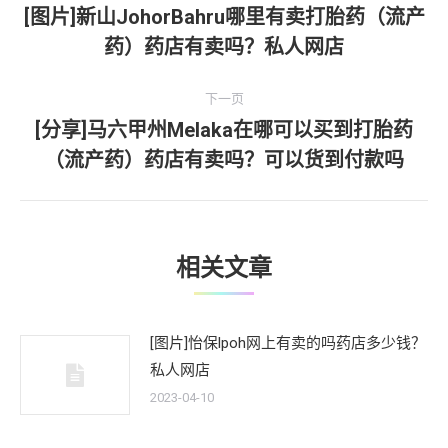
章
[图片]新山JohorBahru哪里有卖打胎药（流产
上
药）药店有卖吗？私人网店
导
一
文
航
下一页
章：
[分享]马六甲州Melaka在哪可以买到打胎药
下
（流产药）药店有卖吗？可以货到付款吗
一
文
章：
相关文章
[图片]怡保lpoh网上有卖的吗药店多少钱？
私人网店
2023-04-10