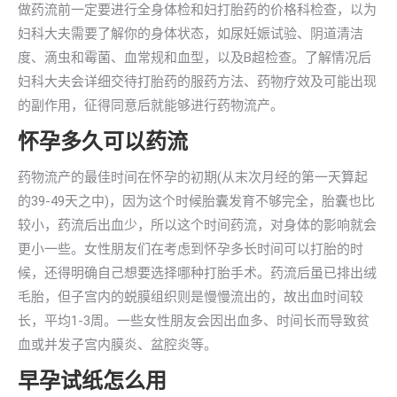
做药流前一定要进行全身体检和妇打胎药的价格科检查，以为
妇科大夫需要了解你的身体状态，如尿妊娠试验、阴道清洁
度、滴虫和霉菌、血常规和血型，以及B超检查。了解情况后
妇科大夫会详细交待打胎药的服药方法、药物疗效及可能出现
的副作用，征得同意后就能够进行药物流产。
怀孕多久可以药流
药物流产的最佳时间在怀孕的初期(从末次月经的第一天算起
的39-49天之中)，因为这个时候胎囊发育不够完全，胎囊也比
较小，药流后出血少，所以这个时间药流，对身体的影响就会
更小一些。女性朋友们在考虑到怀孕多长时间可以打胎的时
候，还得明确自己想要选择哪种打胎手术。药流后虽已排出绒
毛胎，但子宫内的蜕膜组织则是慢慢流出的，故出血时间较
长，平均1-3周。一些女性朋友会因出血多、时间长而导致贫
血或并发子宫内膜炎、盆腔炎等。
早孕试纸怎么用