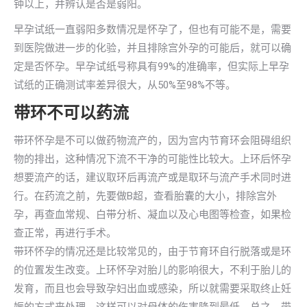
钟以上，并辨认是否是弱阳。
早孕试纸一直弱阳多数情况是怀孕了，但也有可能不是，需要
到医院做进一步的化验，并且排除宫外孕的可能后，就可以确
定是否怀孕。早孕试纸号称具有99%的准确率，但实际上早孕
试纸的正确测试率差异很大，从50%至98%不等。
带环不可以药流
带环怀孕是不可以做药物流产的，因为宫内节育环会阻碍组织
物的排出，这种情况下流不干净的可能性比较大。上环后怀孕
想要流产的话，建议取环后再流产或是取环与流产手术同时进
行。在药流之前，先要做B超，查看胎囊的大小，排除宫外
孕，再查血常规、白带分析、凝血以及心电图等检查，如果检
查正常，再进行手术。
带环怀孕的情况还是比较常见的，由于节育环自行脱落或是环
的位置发生改变。上环怀孕对胎儿的影响很大，不利于胎儿的
发育，而且也会导致孕妇出血或感染，所以就需要采取终止妊