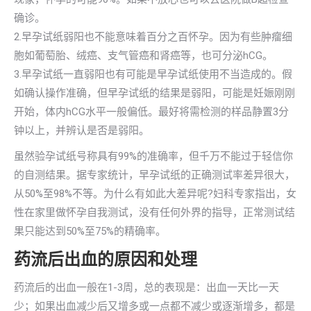
确诊。
2.早孕试纸弱阳也不能意味着百分之百怀孕。因为有些肿瘤细
胞如葡萄胎、绒癌、支气管癌和肾癌等，也可分泌hCG。
3.早孕试纸一直弱阳也有可能是早孕试纸使用不当造成的。假
如确认操作准确，但早孕试纸的结果是弱阳，可能是妊娠刚刚
开始，体内hCG水平一般偏低。最好将需检测的样品静置3分
钟以上，并辨认是否是弱阳。
虽然验孕试纸号称具有99%的准确率，但千万不能过于轻信你
的自测结果。据专家统计，早孕试纸的正确测试率差异很大，
从50%至98%不等。为什么有如此大差异呢?妇科专家指出，女
性在家里做怀孕自我测试，没有任何外界的指导，正常测试结
果只能达到50%至75%的精确率。
药流后出血的原因和处理
药流后的出血一般在1-3周，总的表现是：出血一天比一天
少；如果出血减少后又增多或一点都不减少或逐渐增多，都是