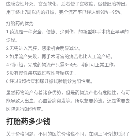
蜕膜变性坏死、宫颈软化，后者使子宫收缩，促使胚胎排出。
用于终止7周以内的妊娠，完全流产率已经达到90%—95%。
打胎药的优势
1.药流是一种安全、便捷、少创伤、的新型非手术终止早孕的
途径。
2.无需进入宫腔，感染机会明显减少。
3.如果流产失败，再手术清宫的痛苦也比人工流产轻。
4.时间短，完成药物流产只需3–4天，期间可正常工作。
5.没有慢性疾病或过敏性哮喘病史。
6.经过B超检查和尿妊娠试验确诊为阳性者。
虽然药物流产有着诸多优势，但是药物流产也有危险性，有可
能导致大出血、心血管病突发等。所以想要药流，还是需要去
医院进行B超检查。
打胎药多少钱
关于价格问题，不同的医院价格也不同，在网上问价钱知识了