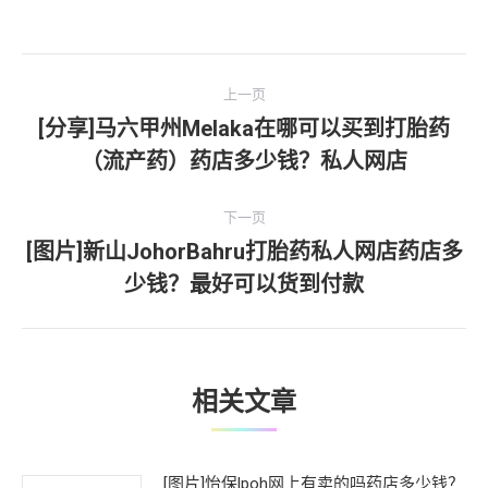
文
上一页
章
[分享]马六甲州Melaka在哪可以买到打胎药
上
（流产药）药店多少钱？私人网店
导
一
文
航
下一页
章：
[图片]新山JohorBahru打胎药私人网店药店多
下
少钱？最好可以货到付款
一
文
章：
相关文章
[图片]怡保lpoh网上有卖的吗药店多少钱？