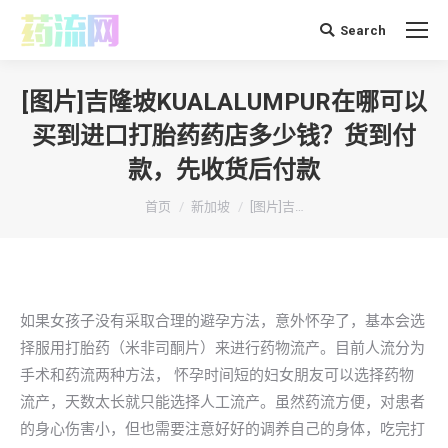
Search
搜
索：
[图片]吉隆坡KUALALUMPUR在哪可以
买到进口打胎药药店多少钱？货到付
款，先收货后付款
你在这里：
首页
新加坡
[图片]吉…
如果女孩子没有采取合理的避孕方法，意外怀孕了，基本会选
择服用打胎药（米非司酮片）来进行药物流产。目前人流分为
手术和药流两种方法， 怀孕时间短的妇女朋友可以选择药物
流产，天数太长就只能选择人工流产。虽然药流方便，对患者
的身心伤害小，但也需要注意好好的调养自己的身体，吃完打