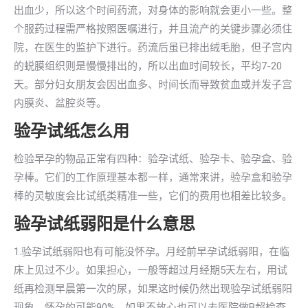
出血少，所以这个时间药流，对身体的影响就会更小一些。整
个服药过程需严格按照医嘱进行，并且流产的关键步骤必须住
院，在医生的监护下进行。药流后虽已排出绒毛胎，但子宫内
的蜕膜组织则是慢慢排出的，所以出血时间较长，平均7-20
天。部分妇女朋友会因出血多、时间长而导致贫血或并发子宫
内膜炎、盆腔炎等。
验孕试纸怎么用
检验早孕的物品正常有四种：验孕试纸、验孕卡、验孕盒、验
孕棒。它们的工作原理基本都一样，通常来讲，验孕盒和验孕
棒的灵敏度会比试纸类精准一些，它们的费用也相差比较多。
验孕试纸弱阳是什么意思
1.验孕试纸弱阳也有可能没怀孕。月经前早孕试纸弱阳，在临
床上见过不少。如果担心，一般等超过月经期5天左右，用试
纸再检测早晨第一次的尿，如果这时候仍然出现验孕试纸弱阳
现象，怀孕的可能90%。如果不放心也可以去医院做B超检查