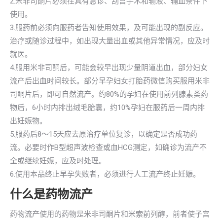
2.米非司酮片必须在具有急诊、刮宫手术和输液、输血条件下
使用。
3.服药前必须向服药者告知使用效果，及可能出现的副反应。
治疗或随诊过程中，如出现大量出血或其他异常情况，应及时
就医。
4.服用米非司酮后，可能会较早出现少量阴道出血，部分妇女
流产后出血时间较长。部分早孕妇女打胎药微信购买服用米非
司酮片后，即可自然流产。约80%的孕妇在使用前列腺素类药
物后，6小时内排出绒毛胎囊，约10%孕妇在服药后一周内排
出妊娠物。
5.服药后8～15天应去原治疗单位复诊，以确定是否成功药
流。必要时作B型超声波检查或血HCG测定，如确诊为流产不
全或继续妊娠，应及时处理。
6.使用本品终止早孕失败者，必须进行人工流产终止妊娠。
什么是药物流产
药物流产使用的药物是米非司酮片和米索前列醇，前者使子宫