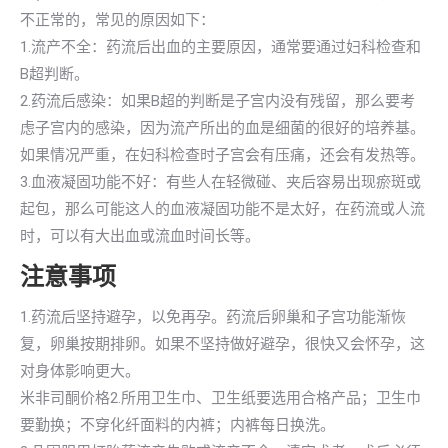
不正常的，常见的原因如下：
1.流产不全：药流后出血的主要原因，通常要通过妇科检查和
B超判断。
2.药流后感染：如果B超的判断是子宫内没有残留，那么要考
虑子宫内的感染，因为流产所出的血是细菌的很好的培养基。
如果情况严重，在妇科检查时子宫会有压痛，还会有发热等。
3.血液凝固功能不好：有些人在轻微碰、夹后容易出现瘀斑或
起包，那么可能这人的血液凝固功能不是太好，在药流或人流
时，可以有大出血或流血时间长等。
注意事项
1.药流后坚持避孕，以免再孕。药流后卵巢和子宫功能渐恢
复，卵巢按期排卵。如果不坚持做好避孕，很快又会怀孕，这
对身体影响更大。
米非司酮价格2.所用卫生巾、卫生纸要选用合格产品；卫生巾
要勤换；不穿化纤面料的内裤；内裤每日换洗。