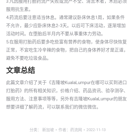
3.凡因服用打胎药流产失败或流产不全、清宫术者，术后必须
服用抗生素。
4.药流后要注意适当休息。通常建议卧床休息1周，如果条件
不允许，最少应卧床休息2-3天。以后可下床活动，逐渐增加
活动时间。在堕胎后半月内不要从事重体力劳动。
5.在服用打胎药后要多吃些富有营养的食物，使身体尽快恢复
正常，不宜吃生冷辛辣的食物，把自己的身体养好才是正道，
避免不要吃垃圾食品。
文章总结
此篇文章介绍了关于《吉隆坡KualaLumpur在哪可以买到进口
打胎药》的所有相关知识，价格介绍、药品资讯、验孕测孕、
服用方法、注意事项等等，另外有吉隆坡KualaLumpur的朋友
想要详细了解药流，可以联系我们的微信微信。
分类：
新加坡
作者：
药流网
2022-11-13