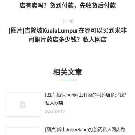
上
店有卖吗？货到付款，先收货后付款
导
一
文
航
下一页
章：
[图片]吉隆坡KualaLumpur在哪可以买到米非
下
司酮片药店多少钱？私人网店
一
文
章：
相关文章
[图片]怡保lpoh网上有卖的吗药店多少钱？
私人网店
2023-04-10
[图片]新山JohorBahru打胎药私人网店微