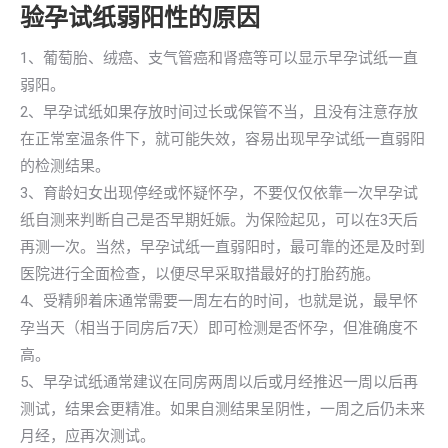
验孕试纸弱阳性的原因
1、葡萄胎、绒癌、支气管癌和肾癌等可以显示早孕试纸一直
弱阳。
2、早孕试纸如果存放时间过长或保管不当，且没有注意存放
在正常室温条件下，就可能失效，容易出现早孕试纸一直弱阳
的检测结果。
3、育龄妇女出现停经或怀疑怀孕，不要仅仅依靠一次早孕试
纸自测来判断自己是否早期妊娠。为保险起见，可以在3天后
再测一次。当然，早孕试纸一直弱阳时，最可靠的还是及时到
医院进行全面检查，以便尽早采取措最好的打胎药施。
4、受精卵着床通常需要一周左右的时间，也就是说，最早怀
孕当天（相当于同房后7天）即可检测是否怀孕，但准确度不
高。
5、早孕试纸通常建议在同房两周以后或月经推迟一周以后再
测试，结果会更精准。如果自测结果呈阴性，一周之后仍未来
月经，应再次测试。