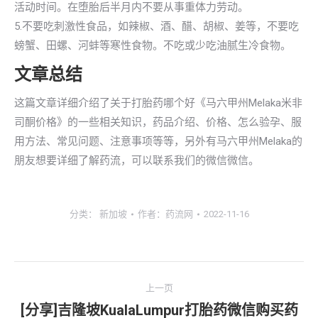
活动时间。在堕胎后半月内不要从事重体力劳动。
5.不要吃刺激性食品，如辣椒、酒、醋、胡椒、姜等，不要吃
螃蟹、田螺、河蚌等寒性食物。不吃或少吃油腻生冷食物。
文章总结
这篇文章详细介绍了关于打胎药哪个好《马六甲州Melaka米非
司酮价格》的一些相关知识，药品介绍、价格、怎么验孕、服
用方法、常见问题、注意事项等等，另外有马六甲州Melaka的
朋友想要详细了解药流，可以联系我们的微信微信。
分类：
新加坡
作者：
药流网
2022-11-16
文
上一页
章
[分享]吉隆坡KualaLumpur打胎药微信购买药