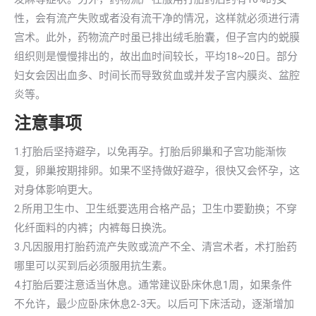
性，会有流产失败或者没有流干净的情况，这样就必须进行清
宫术。此外，药物流产时虽已排出绒毛胎囊，但子宫内的蜕膜
组织则是慢慢排出的，故出血时间较长，平均18~20日。部分
妇女会因出血多、时间长而导致贫血或并发子宫内膜炎、盆腔
炎等。
注意事项
1.打胎后坚持避孕，以免再孕。打胎后卵巢和子宫功能渐恢
复，卵巢按期排卵。如果不坚持做好避孕，很快又会怀孕，这
对身体影响更大。
2.所用卫生巾、卫生纸要选用合格产品；卫生巾要勤换；不穿
化纤面料的内裤；内裤每日换洗。
3.凡因服用打胎药流产失败或流产不全、清宫术者，术打胎药
哪里可以买到后必须服用抗生素。
4.打胎后要注意适当休息。通常建议卧床休息1周，如果条件
不允许，最少应卧床休息2-3天。以后可下床活动，逐渐增加