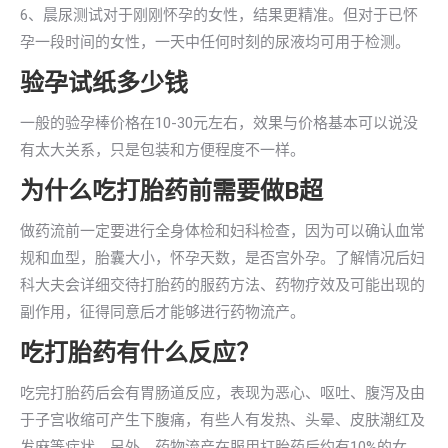
6、晨尿测试对于刚刚怀孕的女性，结果更精准。但对于已怀
孕一段时间的女性，一天中任何时刻的尿液均可用于检测。
验孕试纸多少钱
一般的验孕棒价格在10-30元左右，效果与价格基本可以说没
有太大关系，只是包装和方便程度不一样。
为什么吃打胎药前需要做B超
做药流前一定要进行全身体检和妇科检查，因为可以确认血常
规和血型，胎囊大小，怀孕天数，是否宫外孕。了解情况后妇
科大夫会详细交待打胎药的服药方法、药物疗效及可能出现的
副作用，征得同意后才能够进行药物流产。
吃打胎药有什么反应？
吃完打胎药后会有胃肠道反应，表现为恶心、呕吐、腹泻及由
于子宫收缩可产生下腹痛，有些人有发热、头晕、皮肤潮红及
发麻等症状。另外，药物流产在服用打胎药后约有10%的女