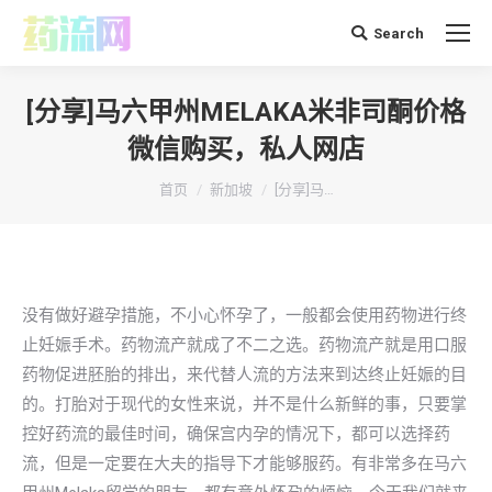
Search
搜
索：
[分享]马六甲州MELAKA米非司酮价格
微信购买，私人网店
你在这里：
首页
新加坡
[分享]马…
没有做好避孕措施，不小心怀孕了，一般都会使用药物进行终
止妊娠手术。药物流产就成了不二之选。药物流产就是用口服
药物促进胚胎的排出，来代替人流的方法来到达终止妊娠的目
的。打胎对于现代的女性来说，并不是什么新鲜的事，只要掌
控好药流的最佳时间，确保宫内孕的情况下，都可以选择药
流，但是一定要在大夫的指导下才能够服药。有非常多在马六