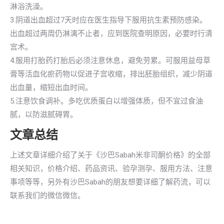
淋浴洗澡。
3.阴道出血超过7天时应在医生指导下服用抗生素预防感染。
出血超过两周仍淋漓不止者，应到医院查明原因，必要时行清
宫术。
4.服用打胎药打胎后必须注意休息，避免劳累。可服用益母草
膏等活血化瘀药物以促进子宫收缩，排出胚胎组织，减少阴道
出血量，缩短出血时间。
5.注意饮食调补。多吃优质蛋白以增强体质，但不宜过食油
腻，以防滋腻碍胃。
文章总结
上述文章详细介绍了关于《沙巴Sabah米非司酮价格》的全部
相关知识，价格介绍、药品资讯、验孕测孕、服用方法、注意
事项等等，另外有沙巴Sabah的朋友想要详细了解药流，可以
联系我们的微信微信。