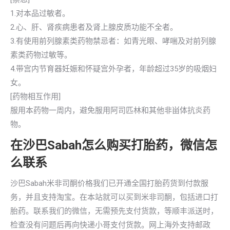
1.对本品过敏者。
2.心、肝、肾疾病患者及肾上腺皮质功能不全者。
3.有使用前列腺素类药物禁忌者：如青光眼、哮喘及对前列腺
素类药物过敏等。
4.带宫内节育器妊娠和怀疑宫外孕者，年龄超过35岁的吸烟妇
女。
[药物相互作用]
服用本药物一周内，避免服用阿司匹林和其他非畄体抗炎药
物。
在沙巴Sabah怎么购买打胎药，微信怎
么联系
沙巴Sabah米非司酮价格我们已开通全国打胎药货到付款服
务，并且支持淘宝。在本站就可以买到米非司酮，包括进口打
胎药。联系我们的微信，无需预先支付货款，等顺丰派送时，
检查没有问题后再向快递小哥支付货款。网上海外支持邮政