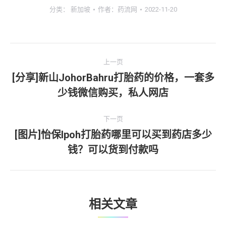
分类：
新加坡
作者：
药流网
2022-11-20
文
上一页
章
[分享]新山JohorBahru打胎药的价格，一套多
上
少钱微信购买，私人网店
导
一
文
航
下一页
章：
[图片]怡保lpoh打胎药哪里可以买到药店多少
下
钱？可以货到付款吗
一
文
章：
相关文章