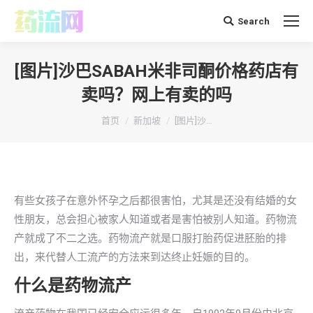
Search
搜
索：
[图片]沙巴SABAH米非司酮价格药店有
卖吗？网上有卖的吗
你在这里：
首页
新加坡
[图片]沙…
有些女孩子在意外怀孕之后都很害怕，尤其是还没有结婚的女
性朋友，总会担心被家人知道或者是害怕被别人知道。药物流
产就成了不二之选。药物流产就是口服打胎药促进胚胎的排
出，来代替人工流产的方法来到达终止妊娠的目的。
什么是药物流产