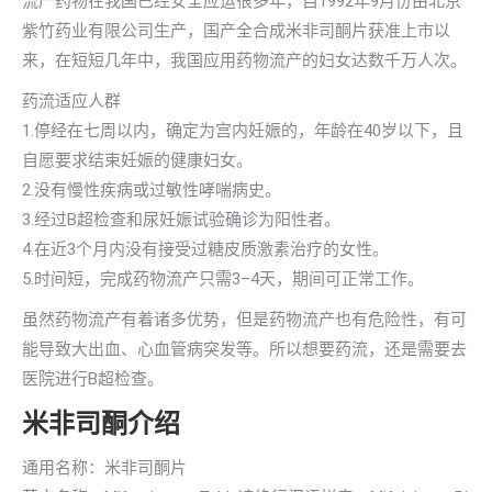
流产药物在我国已经安全应运很多年，自1992年9月份由北京
紫竹药业有限公司生产，国产全合成米非司酮片获准上市以
来，在短短几年中，我国应用药物流产的妇女达数千万人次。
药流适应人群
1.停经在七周以内，确定为宫内妊娠的，年龄在40岁以下，且
自愿要求结束妊娠的健康妇女。
2.没有慢性疾病或过敏性哮喘病史。
3.经过B超检查和尿妊娠试验确诊为阳性者。
4.在近3个月内没有接受过糖皮质激素治疗的女性。
5.时间短，完成药物流产只需3–4天，期间可正常工作。
虽然药物流产有着诸多优势，但是药物流产也有危险性，有可
能导致大出血、心血管病突发等。所以想要药流，还是需要去
医院进行B超检查。
米非司酮介绍
通用名称：米非司酮片