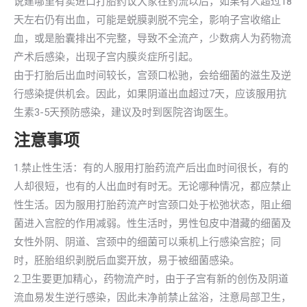
说建哪里有卖进口打胎药议大家在药流以后，如果有人超过18
天左右仍有出血，可能是蜕膜剥脱不完全，影响子宫收缩止
血，或是胎囊排出不完整，导致不全流产，少数病人为药物流
产术后感染，出现子宫内膜炎症所引起。
由于打胎后出血时间较长，宫颈口松驰，会给细菌的滋生及逆
行感染提供机会。因此，如果阴道出血超过7天，应该服用抗
生素3-5天预防感染，建议及时到医院咨询医生。
注意事项
1.禁止性生活：有的人服用打胎药流产后出血时间很长，有的
人却很短，也有的人出血时有时无。无论哪种情况，都应禁止
性生活。因为服用打胎药流产时宫颈口处于松弛状态，阻止细
菌进入宫腔的作用减弱。性生活时，男性包皮中潜藏的细菌及
女性外阴、阴道、宫颈中的细菌可以乘机上行感染宫腔；同
时，胚胎组织剥脱后血窦开放，易于被细菌感染。
2.卫生要更加精心，药物流产时，由于子宫有新的创伤及阴道
流血易发生逆行感染，因此未净前禁止盆浴，注意局部卫生，