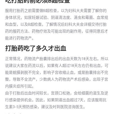
吃打胎药前必须B超检查
服用打胎药之前需要做B超检查，以为妇科大夫需要了解你的
身体状况，如尿妊娠试验、阴道清洁度、滴虫和霉菌、血常规
和血型，以及B超检查。了解情况后妇科大夫会详细交待打胎
药的服药方法、药物疗效及可能出现的副作用，征得同意后才
能进行药物流产。
打胎药吃了多久才出血
正常情况，药物流产胎囊排出后的出血天数为18天左右。所以
说建议大家在药流以后，如果有人超过18天左右仍有出血，可
能是蜕膜剥脱不完全，影响子宫收缩止血，或是胎囊排出不完
整，导致不全流产，少数病人为药物流产术后感染，出现子宫
内膜炎症所引起。
由于打胎后出血时间较长，宫颈口松驰，会给细菌的滋生及逆
行感染提供机会。因此，如果阴道出血超过7天，应该服用抗
生素3-5天预防感染，建议及时到医院咨询医生。