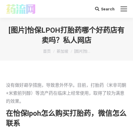
Search
搜
索：
[图片]怡保LPOH打胎药哪个好药店有
卖吗？私人网店
你在这里：
首页
新加坡
[图片]怡…
没有做好避孕措施，导致意外怀孕。目前，打胎药（米非司酮
+米索前列醇）等流产药在临床上经常使用，取得了较为满意
的效果。
在怡保lpoh怎么购买打胎药，微信怎么
联系