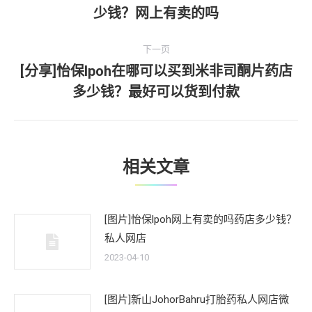
上
少钱？网上有卖的吗
导
一
文
航
下一页
章：
[分享]怡保lpoh在哪可以买到米非司酮片药店
下
多少钱？最好可以货到付款
一
文
章：
相关文章
[图片]怡保lpoh网上有卖的吗药店多少钱？
私人网店
2023-04-10
[图片]新山JohorBahru打胎药私人网店微