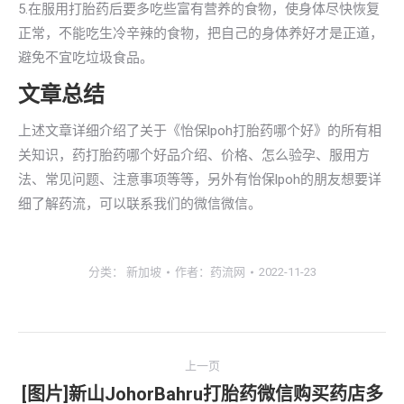
5.在服用打胎药后要多吃些富有营养的食物，使身体尽快恢复
正常，不能吃生冷辛辣的食物，把自己的身体养好才是正道，
避免不宜吃垃圾食品。
文章总结
上述文章详细介绍了关于《怡保lpoh打胎药哪个好》的所有相
关知识，药打胎药哪个好品介绍、价格、怎么验孕、服用方
法、常见问题、注意事项等等，另外有怡保lpoh的朋友想要详
细了解药流，可以联系我们的微信微信。
分类：
新加坡
作者：
药流网
2022-11-23
文
上一页
章
[图片]新山JohorBahru打胎药微信购买药店多