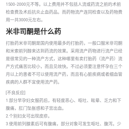
1500-2000元不等。以上费用并不包括人流或药流之前的术前
检查费及术后抗炎止血药品。而药物流产连同检查以及药物费
用一共3000元左右。
米非司酮是什么药
打胎药米非司酮是国内使用最多的打胎药，一般口服米非司酮
和米索前列醇来达到药流的效果。采用流产药物进行流产已经
是很常见的一种流产方式，这种哪里有卖打胎药（流产药）流
产方式痛苦比较小，而且见效快。不过必须要注意怀孕在三个
月以上的患者不可以使用流产药，而且有心脏疾病或者细血管
疾病的人群不宜使用流产药。
[不良反应]
1.部分早孕妇女服药后，有轻度恶心、呕吐、眩晕、乏力和下
腹痛，肛门坠胀感和子宫出血。
2.个别妇女可出现皮疹。
3.使用前列腺素后可有腹痛，部分对象可发生呕吐、腹泻。少