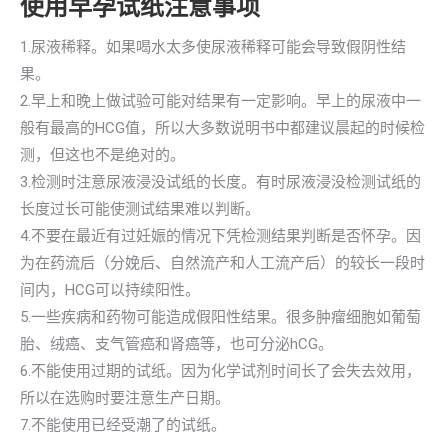
使用早孕试纸注意事项
1.尿液稀释。如果喝水太多使尿液稀释可能会导致假阴性结
果。
2.早上和晚上做试验可能对结果有一定影响。早上的尿液中一
般有最高的HCG值，所以大多数说明书中都建议晨起的时候检
测，但这也不是绝对的。
3.检测时注意尿液浸没试纸的长度。有时尿液浸没检测试纸的
长度过长可能使测试结果难以判断。
4.不要在最近有过妊娠的情况下凭检测结果判断是否怀孕。因
为在药流后（分娩后、自然流产和人工流产后）的较长一段时
间内，HCG可以持续阳性。
5.一些疾病和药物可能造成假阳性结果。很多肿瘤细胞如葡萄
胎、绒癌、支气管癌和肾癌等，也可分泌hCG。
6.不能使用过期的试纸。因为化学试剂时间长了会失去效用，
所以在选购时要注意生产日期。
7.不能使用已经受潮了的试纸。