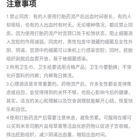
注意事项
1.禁止同房：有的人使用打胎药流产后出血时间很长，有的人
却很短，也有的人出血时有时无。无论哪种情况，都应禁止同
房。因为使用打胎药流产时宫颈口处于松弛状态，阻止细菌进
入宫腔的作用减弱。同房时，男性包皮中潜藏的细菌及女性外
阴、阴道、宫颈中的细菌可以乘机上行感染宫腔；同时，胚胎
组织剥脱后血窦开放，易于被细菌感染。
2.所用卫生巾、卫生纸要选用合格产品；卫生巾要勤换；不穿
化纤面料的内裤；内裤每日换洗。
3.心理调适是非常重要的。药物流产后，许多女性都会变得焦
虑或自怨，会觉得得到的关怀不够，也担心影响今后的健康，
其实，适当的关心和理解以及饮食调理就能解开心结，恢复快
乐和自信。
4.使用打胎药流产后需要注意休息，避免劳累。可服用在哪可
以买到米非司酮片益母草膏等活血化瘀药物以促进子宫收缩，
排出胚胎组织，减少阴道出血量，缩短出血时间。