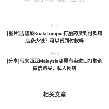
分类：
新加坡
作者：
药流网
2022-11-29
文
上一页
章
[图片]吉隆坡KualaLumpur打胎药货到付款药
上
店多少钱？可以货到付款吗
导
一
文
航
下一页
章：
[分享]马来西亚Malaysia哪里有卖进口打胎药
下
微信购买，私人网店
一
文
章：
相关文章