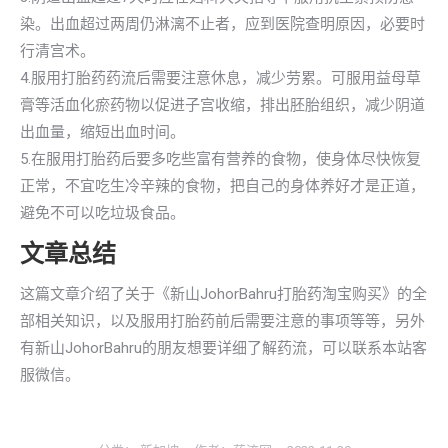
染。出血超过两周仍淋漓不止者，应到医院查明原因，必要时
行清宫术。
4.服用打胎药药流后需要注意休息，减少劳累。可服用益母草
膏等活血化瘀药物以促进子宫收缩，排出胚胎组织，减少阴道
出血量，缩短出血时间。
5.在服用打胎药后要多吃些富有营养的食物，使身体尽快恢复
正常，不宜吃生冷辛辣的食物，把自己的身体养好才是正道，
避免不可以吃垃圾食品。
文章总结
这篇文章介绍了关于《新山JohorBahru打胎药淘宝购买》的全
部相关知识，以及服用打胎药前后需要注意的事项等等，另外
有新山JohorBahru的朋友想要详细了解药流，可以联系本站客
服微信。