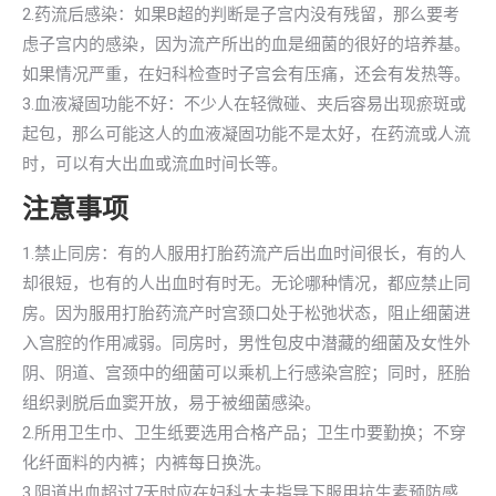
2.药流后感染：如果B超的判断是子宫内没有残留，那么要考
虑子宫内的感染，因为流产所出的血是细菌的很好的培养基。
如果情况严重，在妇科检查时子宫会有压痛，还会有发热等。
3.血液凝固功能不好：不少人在轻微碰、夹后容易出现瘀斑或
起包，那么可能这人的血液凝固功能不是太好，在药流或人流
时，可以有大出血或流血时间长等。
注意事项
1.禁止同房：有的人服用打胎药流产后出血时间很长，有的人
却很短，也有的人出血时有时无。无论哪种情况，都应禁止同
房。因为服用打胎药流产时宫颈口处于松弛状态，阻止细菌进
入宫腔的作用减弱。同房时，男性包皮中潜藏的细菌及女性外
阴、阴道、宫颈中的细菌可以乘机上行感染宫腔；同时，胚胎
组织剥脱后血窦开放，易于被细菌感染。
2.所用卫生巾、卫生纸要选用合格产品；卫生巾要勤换；不穿
化纤面料的内裤；内裤每日换洗。
3.阴道出血超过7天时应在妇科大夫指导下服用抗生素预防感