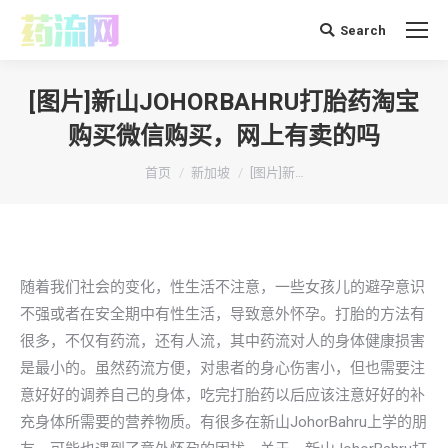
Search
搜
索：
[图片]新山JOHORBAHRU打胎药淘宝
购买微信购买，网上有卖的吗
你在这里：
首页
新加坡
[图片]新…
随着我们社会的变化，性生活不注意，一些女孩儿的避孕意识
不强或者在安全期中有性生活，导致意外怀孕。打胎的方法有
很多，不仅有药流，还有人流，其中药流对人的身体健康损害
是最小的。虽然药流方便，对患者的身心伤害小，但也需要注
意好好的调养自己的身体，吃完打胎药以后应该注意好好的补
充身体所需要的营养物质。有很多在新山JohorBahru上学的朋