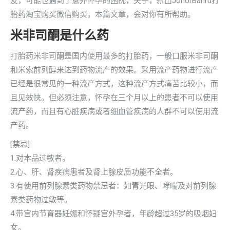
友，可能也遇到了意外怀孕的困扰，关于，新山JohorBahru打
胎药淘宝购买微信购买，本篇文章，会对你有所帮助。
米非司酮是什么药
打胎药米非司酮是国内使用最多的打胎药，一般口服米非司酮
和米索前列醇来达到药物流产的效果。采用流产药物进行流产
已经是很常见的一种流产方式，这种流产方式痛苦比较小，而
且见效快。但必须注意，怀孕在三个月以上的患者不可以使用
流产药，而且有心脏疾病或者细血管疾病的人群不可以使用流
产药。
[禁忌]
1.对本品过敏者。
2.心、肝、肾疾病患者及肾上腺皮质功能不全者。
3.有使用前列腺素类药物禁忌者：如青光眼、哮喘及对前列腺
素类药物过敏等。
4.带宫内节育器妊娠和怀疑宫外孕者，年龄超过35岁的吸烟妇
女。