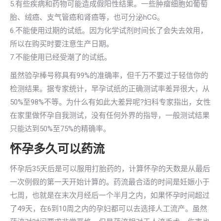
5.有些疾病和药物可能造成假阳性结果。一些肿瘤细胞如葡萄
胎、绒癌、支气管癌和肾癌等，也可分泌hCG。
6.不能使用过期的试纸。因为化学试剂时间长了会失去效用，
所以在购买时要注意生产日期。
7.不能使用已经受潮了的试纸。
虽然验孕棒号称具有99%的准确率，但千万不要过于轻信你的
检测结果。据专家统计，早孕试纸的正确测试率差异很大，从
50%至98%不等。为什么有如此大差异呢?妇科专家指出，女性
在家里做怀孕自我测试，没有任何外界的指导，一般测试结果
只能达到50%至75%的精确率。
怀孕多久可以药流
怀孕后35天后是可以服用打胎药的，计算怀孕的天数是从最后
一次例假的第一天开始计算的。药流最合适的时间是妊娠小于
七周，也就是在末次月经后一个半月之内，如果怀孕时间超过
了49天，在6到10周之内的孕妇都可以去选择人工流产。虽然