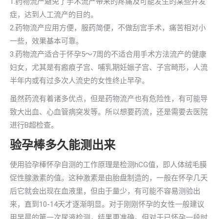
1.药物流产避免了手术流产带来的疼痛及可能发生的某些并发
症，达到人工流产的目的。
2.药物流产应用方便，服药简便，不做刮宫手术，痛苦相对小
一些，效果基本可靠。
3.药物流产适合于怀孕5～7周的不适合用手术方法流产的健康
妇女，尤其是有瘢痕子宫、哺乳期妊娠子宫、子宫畸形，人流
半年内或有过多次人流史的女性终止早孕。
虽然药流有着诸多优点，但是药物流产也有危险性，有可能导
致大出血、心血管病突发等。所以想要药流，还是需要去医院
进行B超检查。
验孕棒多久能测出来
使用验孕棒怀孕自测的工作原理是检测hCG值，即人体绒毛膜
促性腺激素的值。这种激素是由胎盘制造的，一般在怀孕几天
后它就会出现在血液里，但由于量少，有可能不容易测验出
来，直到10-14天才逐渐明显。对于刚刚怀孕的女性一般建议
用早晨的第一次尿液检测，结果更准确。但对于已怀孕一段时