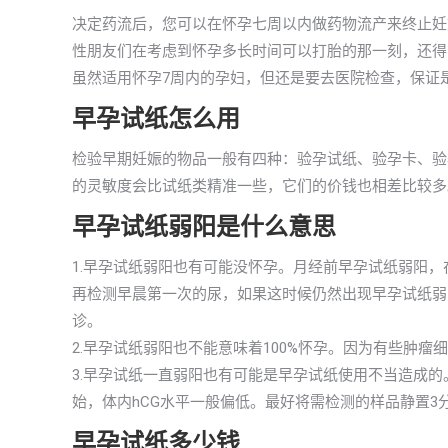
决定药流后，您可以在怀孕七周以内做药物流产来终止妊
性朋友们在考虑到怀孕多长时间可以打胎的那一刻，还得
虽然适用怀孕7周内的孕妇，但还是要去医院检查，保证
早孕试纸怎么用
检验早期妊娠的物品一般有四种：验孕试纸、验孕卡、验
的灵敏度会比试纸类精准一些，它们的价钱也相差比较多
早孕试纸弱阳是什么意思
1.早孕试纸弱阳也有可能没怀孕。月经前早孕试纸弱阳
再检测早晨第一次的尿，如果这时候仍然出现早孕试纸弱
诊。
2.早孕试纸弱阳也不能意味着100%怀孕。因为有些肿瘤
3.早孕试纸一直弱阳也有可能是早孕试纸使用不当造成
始，体内hCG水平一般偏低。最好将需检测的样品静置3
早孕试纸多少钱