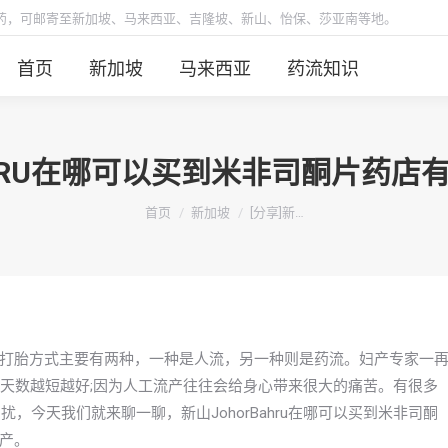
胎药，可邮寄至新加坡、马来西亚、吉隆坡、新山、怡保、莎亚南等地。
首页
新加坡
马来西亚
药流知识
BAHRU在哪可以买到米非司酮片药
你在这里：
首页
新加坡
[分享]新…
打胎方式主要有两种，一种是人流，另一种则是药流。妇产专家一
孕天数越短越好;因为人工流产往往会给身心带来很大的痛苦。有很多
困扰，今天我们就来聊一聊，新山JohorBahru在哪可以买到米非司酮
产。