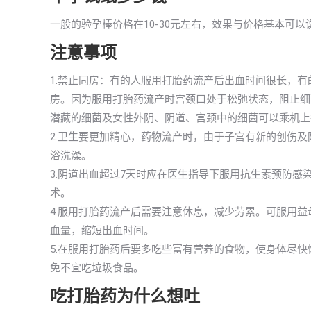
一般的验孕棒价格在10-30元左右，效果与价格基本可
注意事项
1.禁止同房：有的人服用打胎药流产后出血时间很长，
房。因为服用打胎药流产时宫颈口处于松弛状态，阻止细
潜藏的细菌及女性外阴、阴道、宫颈中的细菌可以乘机上
2.卫生要更加精心，药物流产时，由于子宫有新的创伤
浴洗澡。
3.阴道出血超过7天时应在医生指导下服用抗生素预防
术。
4.服用打胎药流产后需要注意休息，减少劳累。可服用
血量，缩短出血时间。
5.在服用打胎药后要多吃些富有营养的食物，使身体尽
免不宜吃垃圾食品。
吃打胎药为什么想吐