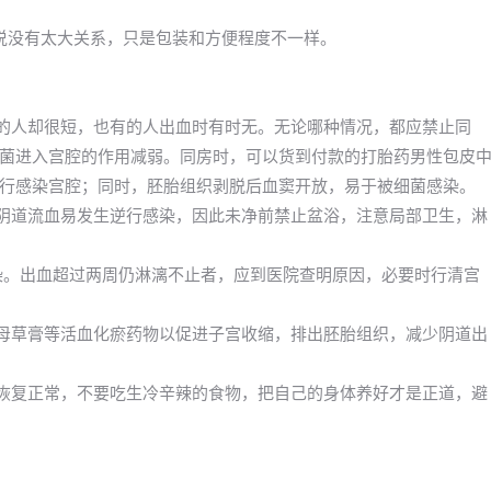
以说没有太大关系，只是包装和方便程度不一样。
有的人却很短，也有的人出血时有时无。无论哪种情况，都应禁止同
菌进入宫腔的作用减弱。同房时，可以货到付款的打胎药男性包皮
行感染宫腔；同时，胚胎组织剥脱后血窦开放，易于被细菌感染。
及阴道流血易发生逆行感染，因此未净前禁止盆浴，注意局部卫生，淋
感染。出血超过两周仍淋漓不止者，应到医院查明原因，必要时行清宫
益母草膏等活血化瘀药物以促进子宫收缩，排出胚胎组织，减少阴道出
快恢复正常，不要吃生冷辛辣的食物，把自己的身体养好才是正道，避