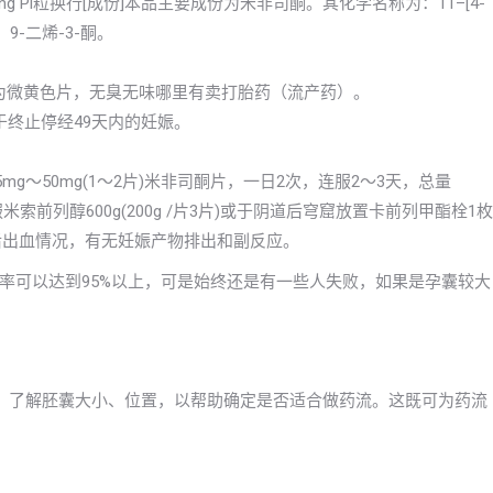
isitong Pi粒换行[成份]本品主要成份为米非司酮。其化学名称为：11–[4-
4，9-二烯-3-酮。
]本品为微黄色片，无臭无味哪里有卖打胎药（流产药）。
于终止停经49天内的妊娠。
g～50mg(1～2片)米非司酮片，一日2次，连服2～3天，总量
米索前列醇600g(200g /片3片)或于阴道后穹窟放置卡前列甲酯栓1枚
药后出血情况，有无妊娠产物排出和副反应。
率可以达到95%以上，可是始终还是有一些人失败，如果是孕囊较大
，了解胚囊大小、位置，以帮助确定是否适合做药流。这既可为药流