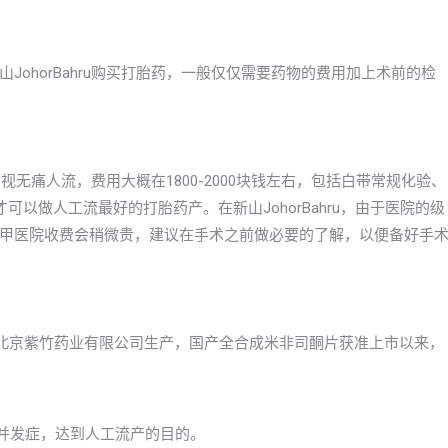
ohorBahru购买打胎药，一般仅仅需要药物的费用加上术前的检
视无痛人流，费用大概在1800-2000块钱左右，包括白带常规化验、
以做人工流最好的打胎药产。在新山JohorBahru，由于医院的级
甲医院收费会稍微贵，建议在手术之前做必要的了解，以便备好手
由北京紫竹药业有限公司生产，国产全合成米非司酮片获准上市以来，
些并发症，达到人工流产的目的。